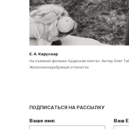
Е. А. Ка­ру­са­ар
На съем­ках филь­ма «Цар­ская охота». Актер Олег Та­ба
Же­ла­ти­но­се­реб­ря­ный от­пе­ча­ток
ПОДПИСАТЬСЯ НА РАССЫЛКУ
Ваше имя:
Ваш E