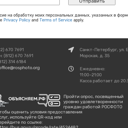
сие на обработку моих персональных данных, указанных в форм
le
Privacy Policy
and
Terms of Service
apply.
Как
12) 670 7691
Санкт-Петербург, ул. 
добраться
: (812) 670 7691
Морская, д. 35
812) 314 6184
office@rosphoto.org
Время
Ежедневно:
работы
11:00–21:00
Касса работает до 20:
Пройти опрос, посвященный
уровню удовлетворенности
граждан работой РОСФОТО
тобы оценить условия предоставления
слуг, используйте QR-код или
ерейдите по ссылке:
ttps://bus.gov.ru/qrcode/rate/452448?