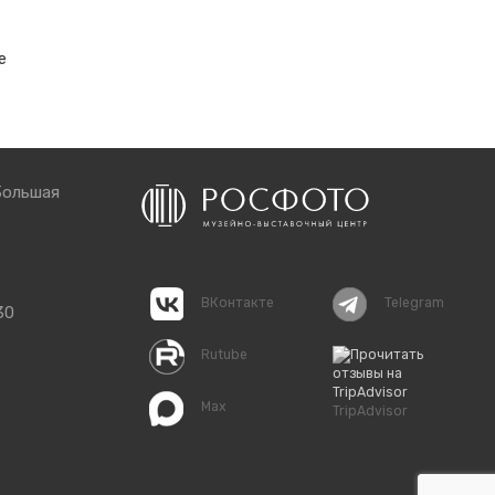
е
Большая
ВКонтакте
Telegram
30
Rutube
Max
TripAdvisor