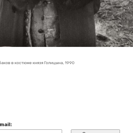
­ков в ко­стю­ме князя Го­ли­цы­на, 1990
mail: