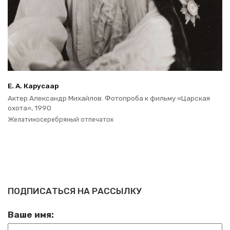
Е. А. Ка­ру­са­ар
Актер Алек­сандр Ми­хай­лов. Фо­то­про­ба к филь­му «Цар­ская
охота», 1990
Же­ла­ти­но­се­реб­ря­ный от­пе­ча­ток
ПОДПИСАТЬСЯ НА РАССЫЛКУ
Ваше имя: