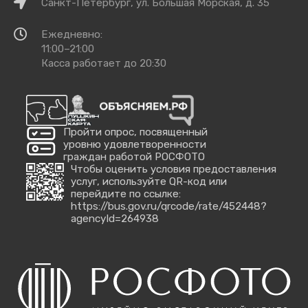
Как
Санкт-Петербург, ул. Большая Морская, д. 35
добраться
Время
Ежедневно:
работы
11:00–21:00
Касса работает до 20:30
Пройти опрос, посвященный
уровню удовлетворенности
граждан работой РОСФОТО
Чтобы оценить условия предоставления
услуг, используйте QR-код или
перейдите по ссылке:
https://bus.gov.ru/qrcode/rate/452448?
agencyId=264938