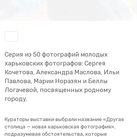
Включить
навигацию
Серия из 50 фо­то­гра­фий мо­ло­дых
харь­ков­ских фо­то­гра­фов: Сер­гея
Ко­че­то­ва, Алек­сандра Мас­ло­ва, Ильи
Пав­ло­ва, Марии Но­ра­зян и Беллы
Ло­га­че­вой, по­свя­щен­ных род­но­му
го­ро­ду.
Ку­ра­то­ры вы­став­ки вы­бра­ли на­зва­ние «Дру­гая
сто­ли­ца — новая харь­ков­ская фо­то­гра­фия»,
под­ра­зу­ме­вая об­сто­я­тель­ства, ко­то­рые