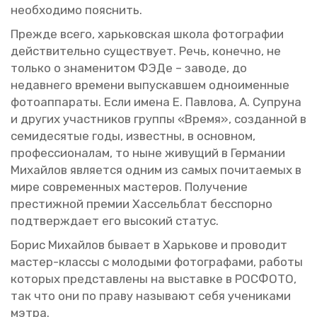
необ­хо­ди­мо по­яс­нить.
Пре­жде всего, харь­ков­ская школа фо­то­гра­фии
дей­стви­тель­но су­ще­ству­ет. Речь, ко­неч­но, не
толь­ко о зна­ме­ни­том ФЭДе – за­во­де, до
недав­не­го вре­ме­ни вы­пус­кав­шем од­но­имен­ные
фо­то­ап­па­ра­ты. Если имена Е. Пав­ло­ва, А. Су­пру­на
и дру­гих участ­ни­ков груп­пы «Время», со­здан­ной в
се­ми­де­ся­тые годы, из­вест­ны, в ос­нов­ном,
про­фес­си­о­на­лам, то ныне жи­ву­щий в Гер­ма­нии
Ми­хай­лов яв­ля­ет­ся одним из самых по­чи­та­е­мых в
мире со­вре­мен­ных ма­сте­ров. По­лу­че­ние
пре­стиж­ной пре­мии Хас­сель­блат бес­спор­но
под­твер­жда­ет его вы­со­кий ста­тус.
Борис Ми­хай­лов бы­ва­ет в Харь­ко­ве и про­во­дит
ма­стер-клас­сы с мо­ло­ды­ми фо­то­гра­фа­ми, ра­бо­ты
ко­то­рых пред­став­ле­ны на вы­став­ке в РОС­ФО­ТО,
так что они по праву на­зы­ва­ют себя уче­ни­ка­ми
мэтра.