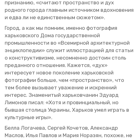
при­зна­нию, «счи­та­ют про­стран­ство и дух
род­но­го го­ро­да глав­ным ис­точ­ни­ком вдох­но­ве­ния
и едва ли не един­ствен­ным сю­же­том».
Город, а как мы пом­ним, имен­но фо­то­гра­фия
харь­ков­ско­го Дома го­су­дар­ствен­ной
про­мыш­лен­но­сти во «Все­мир­ной ар­хи­тек­тур­ной
эн­цик­ло­пе­дии» слу­жит ил­лю­стра­ци­ей для ста­тьи
о кон­струк­ти­виз­ме, несо­мнен­но до­сто­ин столь
пре­дан­но­го от­но­ше­ния. Ка­жет­ся, «дух»
ин­те­ре­су­ет новое по­ко­ле­ние харь­ков­ской
фо­то­гра­фии боль­ше, чем «про­стран­ство», что
тем более вы­зы­ва­ет ува­же­ние и ис­крен­ний
ин­те­рес. Зна­ме­ни­тый харь­ков­ча­нин Эду­ард
Ли­мо­нов писал: «Хотя и про­вин­ци­аль­ный, но
быв­шая сто­ли­ца Укра­и­ны, Харь­ков умел иг­рать в
куль­тур­ные игры».
Белла Ло­га­че­ва, Сер­гей Ко­че­тов, Алек­сандр
Мас­лов, Илья Пав­лов и Мария Но­ра­зян, по­хо­же, не