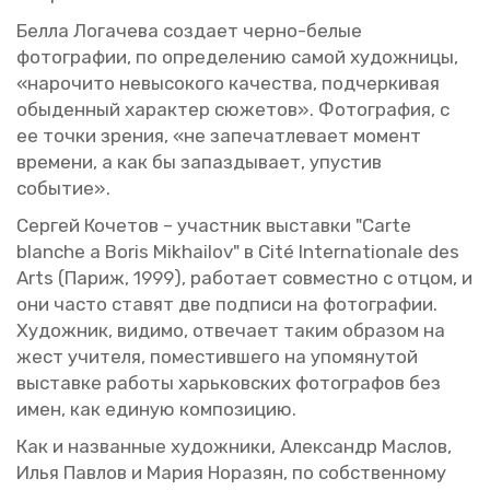
Белла Ло­га­че­ва со­зда­ет черно-белые
фо­то­гра­фии, по опре­де­ле­нию самой ху­дож­ни­цы,
«на­ро­чи­то невы­со­ко­го ка­че­ства, под­чер­ки­вая
обы­ден­ный ха­рак­тер сю­же­тов». Фо­то­гра­фия, с
ее точки зре­ния, «не за­пе­чат­ле­ва­ет мо­мент
вре­ме­ни, а как бы за­паз­ды­ва­ет, упу­стив
со­бы­тие».
Сер­гей Ко­че­тов – участ­ник вы­став­ки "Сarte
blanche a Boris Mikhailov" в Cité Internationale des
Arts (Париж, 1999), ра­бо­та­ет сов­мест­но с отцом, и
они часто ста­вят две под­пи­си на фо­то­гра­фии.
Ху­дож­ник, ви­ди­мо, от­ве­ча­ет таким об­ра­зом на
жест учи­те­ля, по­ме­стив­ше­го на упо­мя­ну­той
вы­став­ке ра­бо­ты харь­ков­ских фо­то­гра­фов без
имен, как еди­ную ком­по­зи­цию.
Как и на­зван­ные ху­дож­ни­ки, Алек­сандр Мас­лов,
Илья Пав­лов и Мария Но­ра­зян, по соб­ствен­но­му