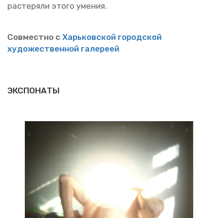
рас­те­ря­ли этого уме­ния.
Сов­мест­но с
Харь­ков­ской го­род­ской
ху­до­же­ствен­ной га­ле­ре­ей
ЭКСПОНАТЫ