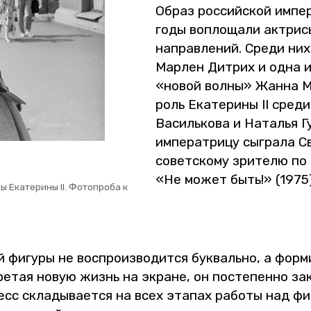
Образ рос­сий­ской им­пе­
годы во­пло­ща­ли ак­три­с
на­прав­ле­ний. Среди них 
Мар­лен Дит­рих и одна и
«новой волны» Жанна Моро
роль Ека­те­ри­ны II среди
Ва­силь­ко­ва и На­та­лья 
им­пе­ра­три­цу сыг­ра­ла С
со­вет­ско­му зри­те­лю п
«Не может быть!» (1975)
 Ека­те­ри­ны II. Фо­то­про­ба к
й фи­гу­ры не вос­про­из­во­дит­ся бук­валь­но, а фор­м
б­ре­тая новую жизнь на экране, он по­сте­пен­но за­кр
цесс скла­ды­ва­ет­ся на всех эта­пах ра­бо­ты над ф