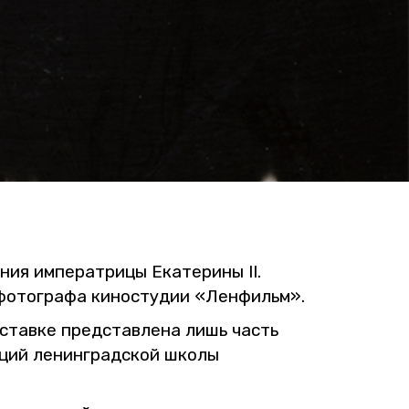
я им­пе­ра­три­цы Ека­те­ри­ны II.
фо­то­гра­фа ки­но­сту­дии «Лен­фильм».
­став­ке пред­став­ле­на лишь часть
ди­ций ле­нин­град­ской школы