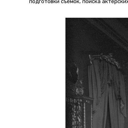
под­го­тов­ки съе­мок, по­ис­ка ак­тер­ски