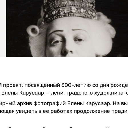
 про­ект, по­свя­щен­ный 300-летию со дня рож­де­ни
Елены Ка­ру­са­ар — ле­нин­град­ско­го ху­дож­ни­ка-
ир­ный архив фо­то­гра­фий Елены Ка­ру­са­ар. На вы
ля­ю­щая уви­деть в ее ра­бо­тах про­дол­же­ние тра­