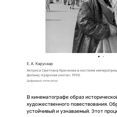
Е. А. Ка­ру­са­ар
Ак­три­са Свет­ла­на Крюч­ко­ва в ко­стю­ме им­пе­ра­три­цы
филь­му «Цар­ская охота», 1990
Циф­ро­вой от­пе­ча­ток
В ки­не­ма­то­гра­фе образ ис­то­ри­че­ско
ху­до­же­ствен­но­го по­вест­во­ва­ния. О
устой­чи­вый и узна­ва­е­мый. Этот про­