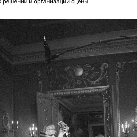
х ре­ше­ний и ор­га­ни­за­ции сцены.