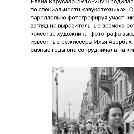
Елена Ка­ру­са­ар (1946–2021) ро­ди­лась 
по спе­ци­аль­но­сти «зву­ко­тех­ни­ка». 
па­рал­лель­но фо­то­гра­фи­руя участ­ни
взгляд на вы­ра­зи­тель­ные воз­мож­но­с
ка­че­стве ху­дож­ни­ка-фо­то­гра­фа выс
из­вест­ные ре­жис­се­ры Илья Авер­бах,
раз­ные годы она со­труд­ни­ча­ла на ки