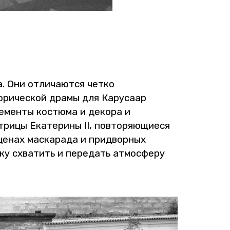
а. Они от­ли­ча­ют­ся четко
о­ри­че­ской драмы для Ка­ру­са­ар
­мен­ты ко­стю­ма и де­ко­ра и
и­цы Ека­те­ри­ны II, по­вто­ря­ю­щи­е­ся
це­нах мас­ка­ра­да и при­двор­ных
ку схва­тить и пе­ре­дать ат­мо­сфе­ру