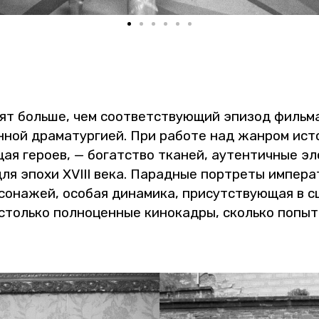
­рят боль­ше, чем со­от­вет­ству­ю­щий эпи­зод филь­м
н­ной дра­ма­тур­ги­ей. При ра­бо­те над жан­ром ис­т
ая ге­ро­ев, — бо­гат­ство тка­ней, аутен­тич­ные эле
ля эпохи XVIII века. Па­рад­ные порт­ре­ты им­пе­ра­тр
со­на­жей, осо­бая ди­на­ми­ка, при­сут­ству­ю­щая в с
толь­ко пол­но­цен­ные ки­но­кад­ры, сколь­ко по­пыт­