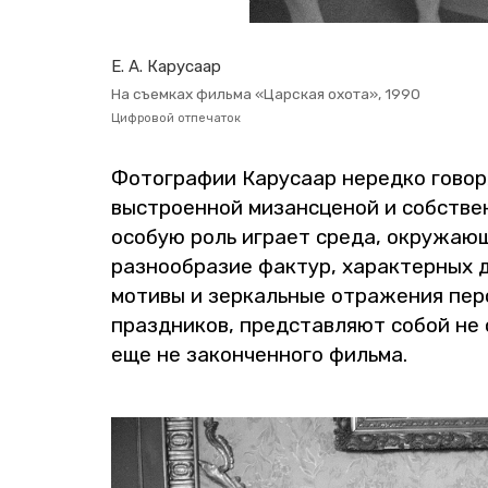
Е. А. Ка­ру­са­ар
На съем­ках филь­ма «Цар­ская охота», 1990
Циф­ро­вой от­пе­ча­ток
Фо­то­гра­фии Ка­ру­са­ар неред­ко го­во
вы­стро­ен­ной ми­зан­сце­ной и соб­стве
осо­бую роль иг­ра­ет среда, окру­жа­ю­щ
раз­но­об­ра­зие фак­тур, ха­рак­тер­ных д
мо­ти­вы и зер­каль­ные от­ра­же­ния пер­
празд­ни­ков, пред­став­ля­ют собой не с
еще не за­кон­чен­но­го филь­ма.