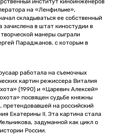
р­ствен­ный ин­сти­тут ки­но­ин­же­не­ров
опе­ра­то­ра на «Лен­филь­ме»,
д начал скла­ды­вать­ся ее соб­ствен­ный
 за­чис­ле­на в штат ки­но­сту­дии в
 твор­че­ской ма­не­ры сыг­ра­ли
р­гей Па­ра­джа­нов, с ко­то­рым в
­са­ар ра­бо­та­ла на съе­моч­ных
че­ских кар­тин ре­жис­се­ра Ви­та­лия
охота» (1990) и «Ца­ре­вич Алек­сей»
охота» по­свя­щен судь­бе княж­ны
й, пре­тен­до­вав­шей на рос­сий­ский
ия Ека­те­ри­ны II. Эта кар­ти­на стала
 Мель­ни­ко­ва, за­ду­ман­ной как цикл о
 ис­то­рии Рос­сии.