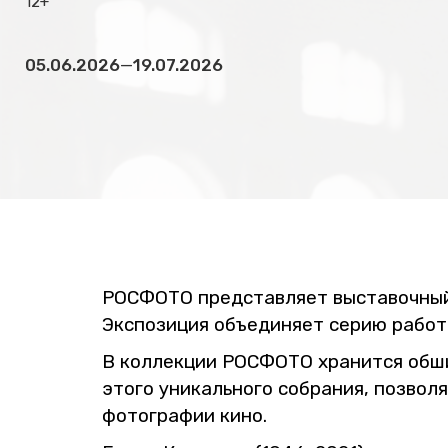
12+
05.06.2026
—
19.07.2026
РОС­ФО­ТО пред­став­ля­ет вы­ста­воч­ный
Экс­по­зи­ция объ­еди­ня­ет серию работ 
В кол­лек­ции РОС­ФО­ТО хра­нит­ся об­ш
этого уни­каль­но­го со­бра­ния, поз­во­
фо­то­гра­фии кино.