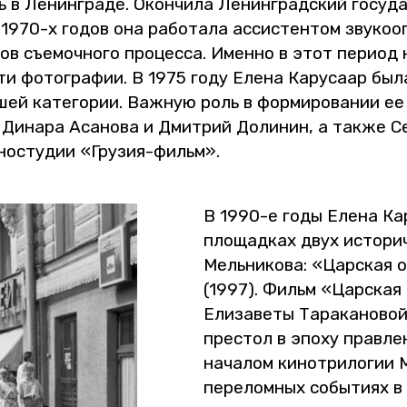
в Ле­нин­гра­де. Окон­чи­ла Ле­нин­град­ский го­су­да
С 1970-х годов она ра­бо­та­ла ас­си­стен­том зву­ко­
­ков съе­моч­но­го про­цес­са. Имен­но в этот пе­ри­о
ти фо­то­гра­фии. В 1975 году Елена Ка­ру­са­ар была
­шей ка­те­го­рии. Важ­ную роль в фор­ми­ро­ва­нии ее
 Ди­на­ра Аса­но­ва и Дмит­рий До­ли­нин, а также Се
­но­сту­дии «Гру­зия-фильм».
В 1990-е годы Елена Ка­ру
пло­щад­ках двух ис­то­ри­
Мель­ни­ко­ва: «Цар­ская 
(1997). Фильм «Цар­ская 
Ели­за­ве­ты Та­ра­ка­но­во
пре­стол в эпоху прав­ле­н
на­ча­лом ки­но­т­ри­ло­гии
пе­ре­лом­ных со­бы­ти­ях в