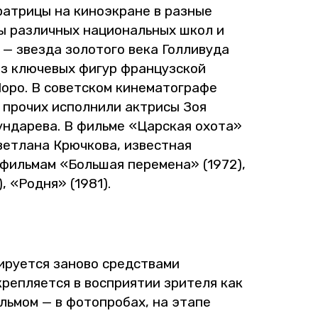
ра­три­цы на ки­но­экране в раз­ные
ы раз­лич­ных на­ци­о­наль­ных школ и
— звез­да зо­ло­то­го века Гол­ли­ву­да
з клю­че­вых фигур фран­цуз­ской
. В со­вет­ском ки­не­ма­то­гра­фе
 про­чих ис­пол­ни­ли ак­три­сы Зоя
Гун­да­ре­ва. В филь­ме «Цар­ская охота»
вет­ла­на Крюч­ко­ва, из­вест­ная
о филь­мам «Боль­шая пе­ре­ме­на» (1972),
, «Родня» (1981).
и­ру­ет­ся за­но­во сред­ства­ми
еп­ля­ет­ся в вос­при­я­тии зри­те­ля как
иль­мом — в фо­то­про­бах, на этапе