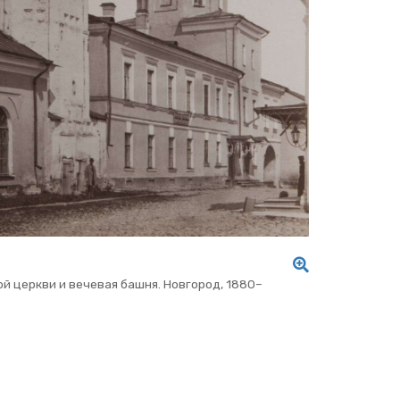
кой церк­ви и ве­че­вая башня. Нов­го­род, 1880–