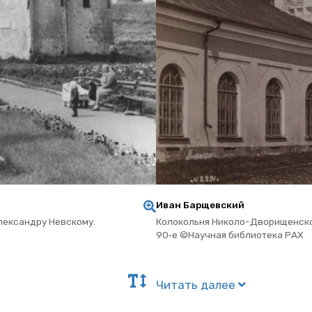
Иван Бар­щев­ский
ек­сан­дру Нев­ско­му.
Ко­ло­коль­ня Ни­ко­ло-Дво­ри­щен­с
90‑е ©На­уч­ная биб­лио­те­ка РАХ
Чи­тать далее