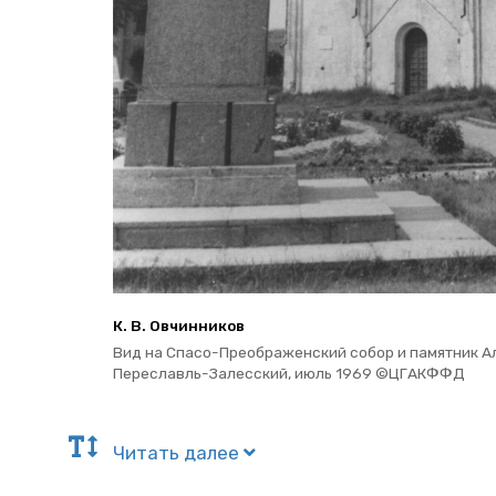
К. В. Ов­чин­ни­ков
Вид на Спасо-Пре­об­ра­жен­ский собор и па­мят­ник Ал
Пе­ре­славль-За­лес­ский, июль 1969 ©ЦГАКФФД
Чи­тать далее