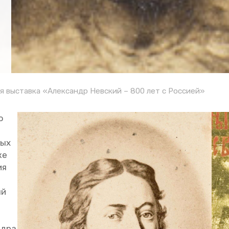
я выставка «Александр Невский – 800 лет с Россией»
ю
мых
же
ия
ый
андра