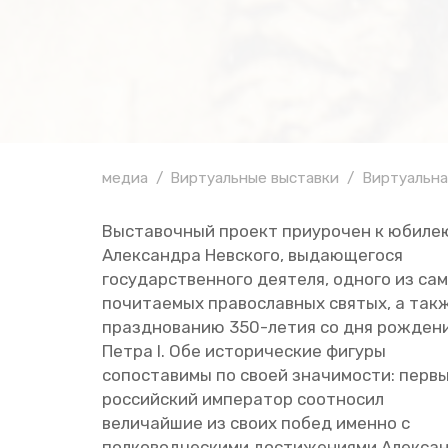
медиа
Виртуальные выставки
Виртуальна
Вы­ста­воч­ный про­ект при­уро­чен к юби­ле
Алек­сандра Нев­ско­го, вы­да­ю­ще­го­ся
го­су­дар­ствен­но­го де­я­те­ля, од­но­го из са
по­чи­та­е­мых пра­во­слав­ных свя­тых, а так
празд­но­ва­нию 350-летия со дня рож­де­н
Петра I. Обе ис­то­ри­че­ские фи­гу­ры
со­по­ста­ви­мы по своей зна­чи­мо­сти: пер­в
рос­сий­ский им­пе­ра­тор со­от­но­сил
ве­ли­чай­шие из своих побед имен­но с
пол­ко­вод­че­ски­ми до­сти­же­ни­я­ми Алек­с