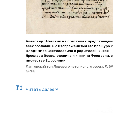
Алек­сандр Нев­ский на пре­сто­ле с пред­сто­я­щи­
всех со­сло­вий и с изоб­ра­же­ни­я­ми его пра­щу­ра 
Вла­ди­ми­ра Свя­то­сла­ви­ча и ро­ди­те­лей: князя
Яро­сла­ва Все­во­ло­до­ви­ча и кня­ги­ни Фе­о­до­сии, в
ино­че­стве Еф­ро­си­нии
Лап­тев­ский том Ли­це­во­го ле­то­пис­но­го свода. Л. 8
©РНБ
Чи­тать далее