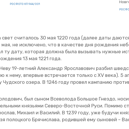
Нов­г
РОС­ФО­ТО КП 944/001
РОС­ФО
а свет счи­та­лось 30 мая 1220 года (далее даты да­ют­ся
мая, не ис­клю­че­но, что в ка­че­стве дня рож­де­ния небе
 ту дату, ко­то­рая долж­на была вы­зы­вать нуж­ные ис­то
 рож­де­ния 13 мая 1221 года.
ву 19-лет­ний Алек­сандр Яро­сла­во­вич раз­бил швед­ское
нию к нему, впер­вые встре­ча­ет­ся толь­ко с XV века). 5 а
у Чуд­ско­го озера. В 1246 году про­вел кам­па­нию про­тив
ло­до­вич, был сыном Все­во­ло­да Боль­шое Гнез­до, но­сив
дель­ны­ми кня­зья­ми Се­ве­ро-Во­сточ­ной Руси. По­ми­мо
о­слав, Ми­ха­ил и Ва­си­лий. В 1239 году, уже бу­дучи кня­
 по­лоц­ко­го Бря­чи­сла­ва, ро­див­шей ему сы­но­вей – Ва­с