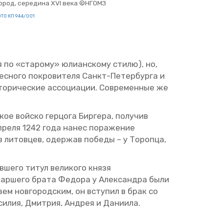
о­род, се­ре­ди­на XVI века ©НГОМЗ
­ТО КП 944/001
 по «ста­ро­му» юли­ан­ско­му стилю), но,
с­но­го по­кро­ви­те­ля Санкт-Пе­тер­бур­га и
­ри­че­ские ас­со­ци­а­ции. Со­вре­мен­ные же
 вой­ско гер­цо­га Бир­ге­ра, по­лу­чив
п­ре­ля 1242 года нанес по­ра­же­ние
 ли­тов­цев, одер­жав по­бе­ды – у То­роп­ца,
­ше­го титул ве­ли­ко­го князя
 стар­ше­го брата Фе­до­ра у Алек­сандра были
зем нов­го­род­ским, он всту­пил в брак со
и­лия, Дмит­рия, Ан­дрея и Да­ни­и­ла.