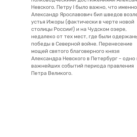
Нев­ско­го. Петру I было важно, что имен­но
Алек­сандр Яро­сла­во­вич бил шве­дов возл
устья Ижоры (фак­ти­че­ски в черте новой
сто­ли­цы Рос­сии!) и на Чуд­ском озере,
неда­ле­ко от тех мест, где были одер­жа­н
по­бе­ды в Се­вер­ной войне. Пе­ре­не­се­ние
мощей свя­то­го бла­го­вер­но­го князя
Алек­сандра Нев­ско­го в Пе­тер­бург – одно
важ­ней­ших со­бы­тий пе­ри­о­да прав­ле­ния
Петра Ве­ли­ко­го.