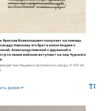
 Яро­слав Все­во­ло­до­вич по­сы­ла­ет на по­мощь
­сан­дру Нев­ско­му его брата князя Ан­дрея с
жи­ной. Алек­сандр Нев­ский с дру­жи­ной и
истр со своим вой­ском всту­па­ют на лед Чуд­ско­го
а.
ев­ский том Ли­це­во­го ле­то­пис­но­го свода. Л. 937 об.
Б
тать далее