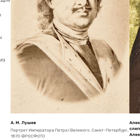
е
ы
 из
А. М. Лушев
Алек
сле­п
Порт­рет Им­пе­ра­то­ра Петра I Ве­ли­ко­го. Санкт-Пе­тер­бург,
Алек
1870 ©РОС­ФО­ТО