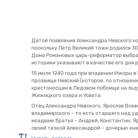
Датой по­яв­ле­ния Алек­сандра Нев­ско­го н
по­сколь­ку Петр Ве­ли­кий тоже ро­дил­ся 30 
Дома Ро­ма­но­вых царь-ре­фор­ма­тор вы­брал
ис­то­ри­ки ука­зы­ва­ют в ка­че­стве его дня
15 июля 1240 года при впа­де­нии Ижоры в Не
про­зви­ще Нев­ский (ко­то­рое, по от­но­ше­
кре­сто­нос­цам в Ле­до­вом по­бо­и­ще на льд
Жи­жиц­ко­го озера и Усвя­та.
Отец Алек­сандра Нев­ско­го, Яро­слав Все­во­
вла­ди­мир­ско­го – то есть стар­ше­го над у
млад­шие бра­тья – Ан­дрей, Кон­стан­тин, Яр
своей тез­кой Алек­сан­дрой – до­че­рью князя