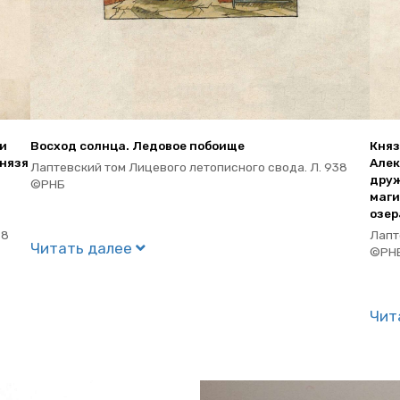
ми
Вос­ход солн­ца. Ле­до­вое по­бо­и­ще
Князь
князя
Алек
Лап­тев­ский том Ли­це­во­го ле­то­пис­но­го свода. Л. 938
дру­
©РНБ
ма­г
озер
98
Лап­т
Чи­тать далее
©РН
Чи­