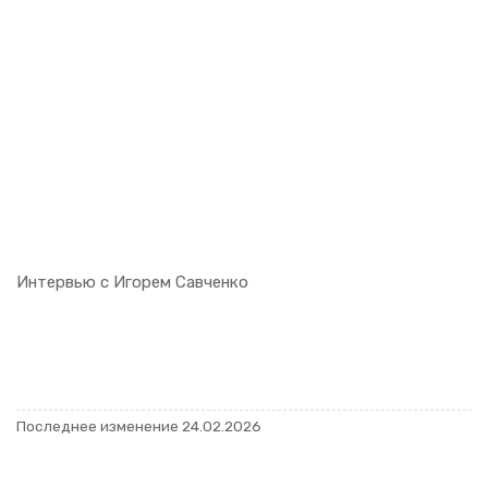
Ин­тер­вью с Иго­рем Са­вчен­ко
По­след­нее из­ме­не­ние 24.02.2026