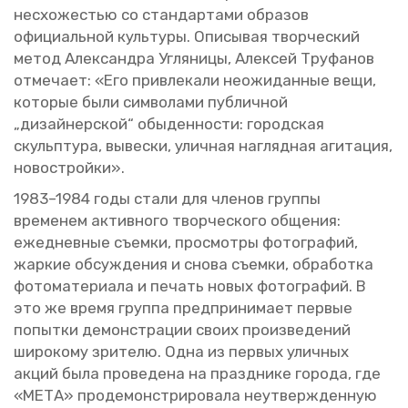
несхо­же­стью со стан­дар­та­ми об­ра­зов
офи­ци­аль­ной куль­ту­ры. Опи­сы­вая твор­че­ский
метод Алек­сандра Уг­ля­ни­цы, Алек­сей Тру­фа­нов
от­ме­ча­ет: «Его при­вле­ка­ли неожи­дан­ные вещи,
ко­то­рые были сим­во­ла­ми пуб­лич­ной
„ди­зай­нер­ской“ обы­ден­но­сти: го­род­ская
скульп­ту­ра, вы­вес­ки, улич­ная на­гляд­ная аги­та­ция,
но­вострой­ки».
1983–1984 годы стали для чле­нов груп­пы
вре­ме­нем ак­тив­но­го твор­че­ско­го об­ще­ния:
еже­днев­ные съем­ки, про­смот­ры фо­то­гра­фий,
жар­кие об­суж­де­ния и снова съем­ки, об­ра­бот­ка
фо­то­ма­те­ри­а­ла и пе­чать новых фо­то­гра­фий. В
это же время груп­па пред­при­ни­ма­ет пер­вые
по­пыт­ки де­мон­стра­ции своих про­из­ве­де­ний
ши­ро­ко­му зри­те­лю. Одна из пер­вых улич­ных
акций была про­ве­де­на на празд­ни­ке го­ро­да, где
«МЕТА» про­де­мон­стри­ро­ва­ла неутвер­жден­ную