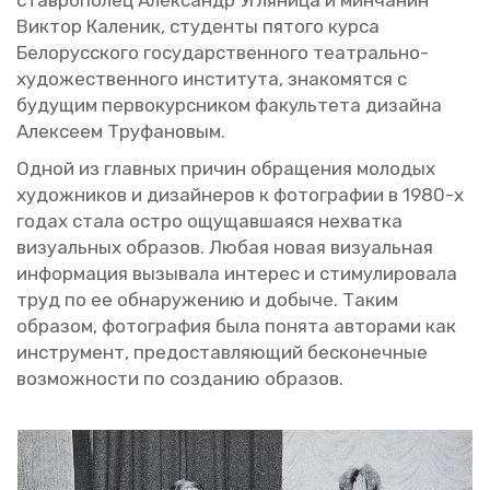
став­ро­по­лец Алек­сандр Уг­ля­ни­ца и мин­ча­нин
Вик­тор Ка­ле­ник, сту­ден­ты пя­то­го курса
Бе­ло­рус­ско­го го­су­дар­ствен­но­го те­ат­раль­но-
ху­до­же­ствен­но­го ин­сти­ту­та, зна­ко­мят­ся c
бу­ду­щим пер­во­курс­ни­ком фа­куль­те­та ди­зай­на
Алек­се­ем Тру­фа­но­вым.
Одной из глав­ных при­чин об­ра­ще­ния мо­ло­дых
ху­дож­ни­ков и ди­зай­не­ров к фо­то­гра­фии в 1980-х
годах стала остро ощу­щав­ша­я­ся нехват­ка
ви­зу­аль­ных об­ра­зов. Любая новая ви­зу­аль­ная
ин­фор­ма­ция вы­зы­ва­ла ин­те­рес и сти­му­ли­ро­ва­ла
труд по ее об­на­ру­же­нию и до­бы­че. Таким
об­ра­зом, фо­то­гра­фия была по­ня­та ав­то­ра­ми как
ин­стру­мент, предо­став­ля­ю­щий бес­ко­неч­ные
воз­мож­но­сти по со­зда­нию об­ра­зов.