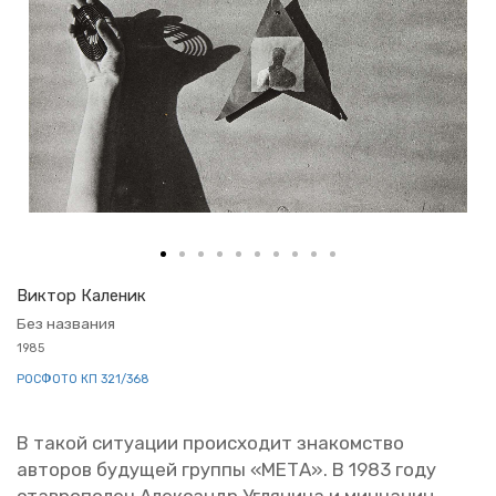
Вик­тор Ка­ле­ник
Без на­зва­ния
1985
РОС­ФО­ТО КП 321/368
В такой си­ту­а­ции про­ис­хо­дит зна­ком­ство
ав­то­ров бу­ду­щей груп­пы «МЕТА». В 1983 году