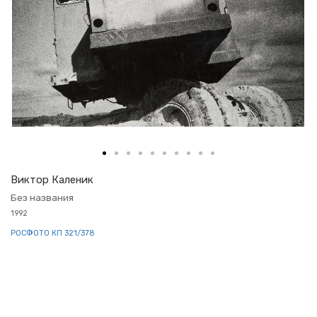
Вик­тор Ка­ле­ник
Без на­зва­ния
1992
РОС­ФО­ТО КП 321/378