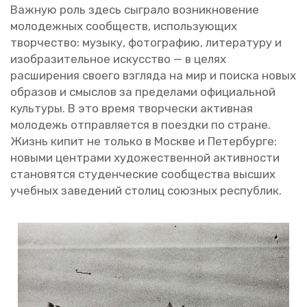
Важ­ную роль здесь сыг­ра­ло воз­ник­но­ве­ние
мо­ло­деж­ных со­об­ществ, ис­поль­зу­ю­щих
твор­че­ство: му­зы­ку, фо­то­гра­фию, ли­те­ра­ту­ру и
изоб­ра­зи­тель­ное ис­кус­ство — в целях
рас­ши­ре­ния сво­е­го взгля­да на мир и по­ис­ка новых
об­ра­зов и смыс­лов за пре­де­ла­ми офи­ци­аль­ной
куль­ту­ры. В это время твор­че­ски ак­тив­ная
мо­ло­дежь от­прав­ля­ет­ся в по­езд­ки по стране.
Жизнь кипит не толь­ко в Москве и Пе­тер­бур­ге:
но­вы­ми цен­тра­ми ху­до­же­ствен­ной ак­тив­но­сти
ста­но­вят­ся сту­ден­че­ские со­об­ще­ства выс­ших
учеб­ных за­ве­де­ний сто­лиц со­юз­ных рес­пуб­лик.