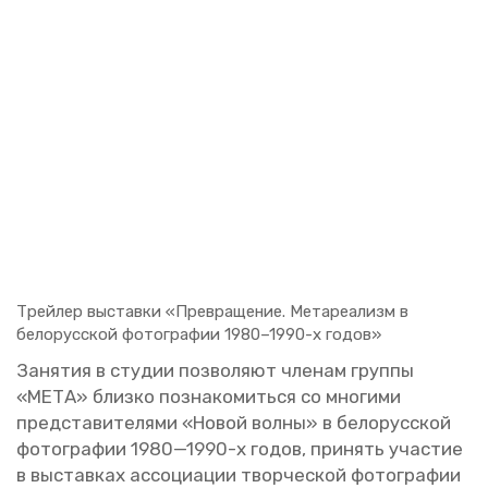
Трей­лер вы­став­ки «Пре­вра­ще­ние. Ме­та­ре­а­лизм в
бе­ло­рус­ской фо­то­гра­фии 1980–1990-х годов»
За­ня­тия в сту­дии поз­во­ля­ют чле­нам груп­пы
«МЕТА» близ­ко по­зна­ко­мить­ся со мно­ги­ми
пред­ста­ви­те­ля­ми «Новой волны» в бе­ло­рус­ской
фо­то­гра­фии 1980—1990-х годов, при­нять уча­стие
в вы­став­ках ас­со­ци­а­ции твор­че­ской фо­то­гра­фии