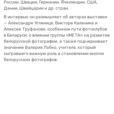
Рос­сии, Шве­ции, Гер­ма­нии, Фин­лян­дии, США,
Дании, Швей­ца­рии и др. стран.
В ин­тер­вью он раз­мыш­ля­ет об ав­то­рах вы­став­ки
— Алек­сан­дре Уг­ля­ни­це, Вик­то­ре Ка­ле­ни­ке и
Алек­сее Тру­фа­но­ве, осо­бен­ном пути фо­то­клу­бов
в Бе­ла­ру­си, о вли­я­нии груп­пы «МЕТА» на раз­ви­тие
бе­ло­рус­ской фо­то­гра­фии, а также под­чер­ки­ва­ет
зна­че­ние Ва­ле­рия Лобко, учи­те­ля, ко­то­рый
сыг­рав­ше­го важ­ную роль в ста­нов­ле­нии мно­гих
бе­ло­рус­ских фо­то­гра­фов.