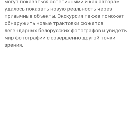
могут по­ка­зать­ся эс­те­тич­ны­ми и как ав­то­рам
уда­лось по­ка­зать новую ре­аль­ность через
при­выч­ные объ­ек­ты. Экс­кур­сия также по­мо­жет
об­на­ру­жить новые трак­тов­ки сю­же­тов
ле­ген­дар­ных бе­ло­рус­ских фо­то­гра­фов и уви­деть
мир фо­то­гра­фии с со­вер­шен­но дру­гой точки
зре­ния.