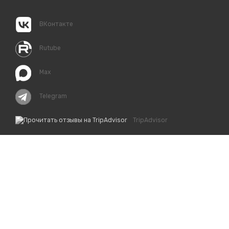
ВКонтакте
Rutube
Max
Telegram
TripAdvisor