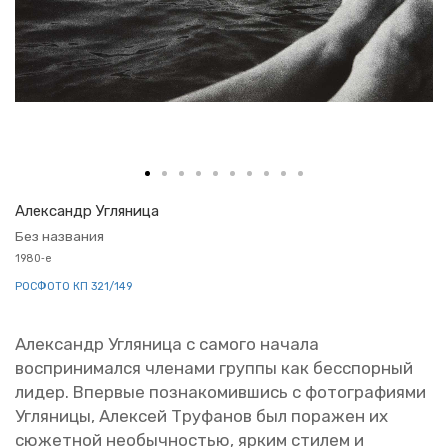
Алек­сандр Уг­ля­ни­ца
Без на­зва­ния
1980‑е
РОС­ФО­ТО КП 321/149
Алек­сандр Уг­ля­ни­ца с са­мо­го на­ча­ла
вос­при­ни­мал­ся чле­на­ми груп­пы как бес­спор­ный
лидер. Впер­вые по­зна­ко­мив­шись с фо­то­гра­фи­я­ми
Уг­ля­ни­цы, Алек­сей Тру­фа­нов был по­ра­жен их
сю­жет­ной необыч­но­стью, ярким сти­лем и