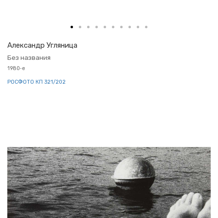
Алек­сандр Уг­ля­ни­ца
Без на­зва­ния
1980‑е
РОС­ФО­ТО КП 321/202