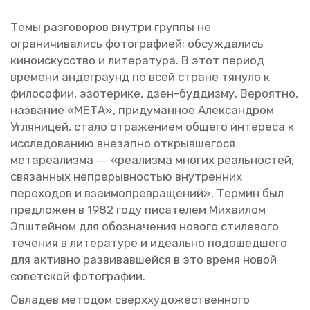
Темы раз­го­во­ров внут­ри груп­пы не
огра­ни­чи­ва­лись фо­то­гра­фи­ей; об­суж­да­лись
ки­но­ис­кус­ство и ли­те­ра­ту­ра. В этот пе­ри­од
вре­ме­ни ан­де­гра­унд по всей стране тя­ну­ло к
фи­ло­со­фии, эзо­те­ри­ке, дзен-буд­диз­му. Ве­ро­ят­но,
на­зва­ние «МЕТА», при­ду­ман­ное Алек­сан­дром
Уг­ля­ни­цей, стало от­ра­же­ни­ем об­ще­го ин­те­ре­са к
ис­сле­до­ва­нию вне­зап­но от­крыв­ше­го­ся
ме­та­ре­а­лиз­ма ― «ре­а­лиз­ма мно­гих ре­аль­но­стей,
свя­зан­ных непре­рыв­но­стью внут­рен­них
пе­ре­хо­дов и вза­и­мо­пре­вра­ще­ний». Тер­мин был
пред­ло­жен в 1982 году пи­са­те­лем Ми­ха­и­лом
Эп­ш­тей­ном для обо­зна­че­ния но­во­го сти­ле­во­го
те­че­ния в ли­те­ра­ту­ре и иде­аль­но по­до­шед­ше­го
для ак­тив­но раз­ви­вав­шей­ся в это время новой
со­вет­ской фо­то­гра­фии.
Овла­дев ме­то­дом сверх­ху­до­же­ствен­но­го