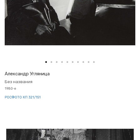
Алек­сандр Уг­ля­ни­ца
Без на­зва­ния
1980‑е
РОС­ФО­ТО КП 321/151