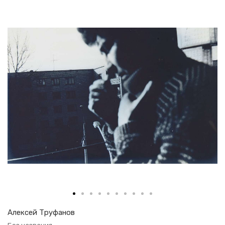
Алек­сей Тру­фа­нов