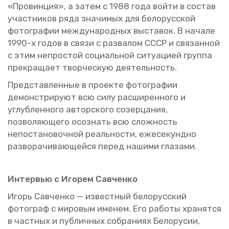
«Про­вин­ция», а затем с 1988 года войти в со­став
участ­ни­ков ряда зна­чи­мых для бе­ло­рус­ской
фо­то­гра­фии меж­ду­на­род­ных вы­ста­вок. В на­ча­ле
1990-х годов в связи с раз­ва­лом СССР и свя­зан­ной
с этим непро­стой со­ци­аль­ной си­ту­а­ци­ей груп­па
пре­кра­ща­ет твор­че­скую де­я­тель­ность.
Пред­став­лен­ные в про­ек­те фо­то­гра­фии
де­мон­стри­ру­ют всю силу рас­ши­рен­но­го и
углуб­лен­но­го ав­тор­ско­го со­зер­ца­ния,
поз­во­ля­ю­ще­го осо­знать всю слож­ность
непо­ста­но­воч­ной ре­аль­но­сти, еже­се­кунд­но
раз­во­ра­чи­ва­ю­щей­ся перед на­ши­ми гла­за­ми.
Ин­тер­вью с Иго­рем Са­вчен­ко
Игорь Са­вчен­ко — из­вест­ный бе­ло­рус­ский
фо­то­граф с ми­ро­вым име­нем. Его ра­бо­ты хра­нят­ся
в част­ных и пуб­лич­ных со­бра­ни­ях Бе­ло­ру­сии,