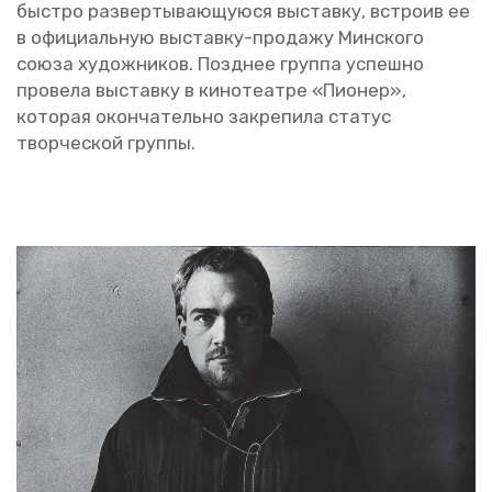
быст­ро раз­вер­ты­ва­ю­щу­ю­ся вы­став­ку, встро­ив ее
в офи­ци­аль­ную вы­став­ку-про­да­жу Мин­ско­го
союза ху­дож­ни­ков. Позд­нее груп­па успеш­но
про­ве­ла вы­став­ку в ки­но­те­ат­ре «Пи­о­нер»,
ко­то­рая окон­ча­тель­но за­кре­пи­ла ста­тус
твор­че­ской груп­пы.