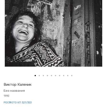
Вик­тор Ка­ле­ник
Без на­зва­ния
1990
РОС­ФО­ТО КП 321/353