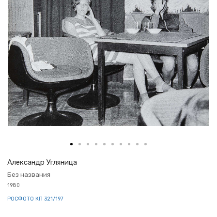
Алек­сандр Уг­ля­ни­ца
Без на­зва­ния
1980
РОС­ФО­ТО КП 321/197