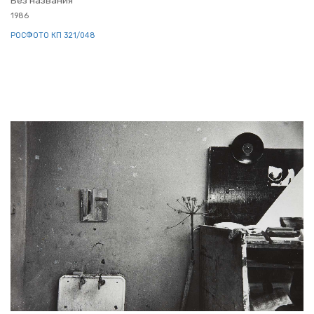
Без на­зва­ния
1986
РОС­ФО­ТО КП 321/048