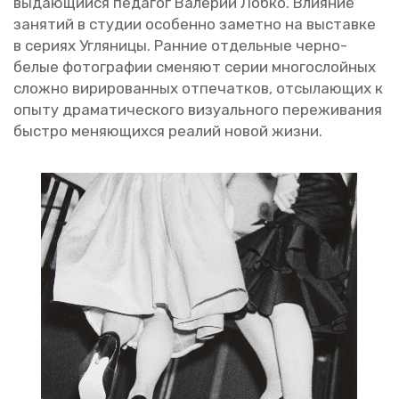
вы­да­ю­щий­ся пе­да­гог Ва­ле­рий Лобко. Вли­я­ние
за­ня­тий в сту­дии осо­бен­но за­мет­но на вы­став­ке
в се­ри­ях Уг­ля­ни­цы. Ран­ние от­дель­ные черно-
белые фо­то­гра­фии сме­ня­ют серии мно­го­слой­ных
слож­но ви­ри­ро­ван­ных от­пе­чат­ков, от­сы­ла­ю­щих к
опыту дра­ма­ти­че­ско­го ви­зу­аль­но­го пе­ре­жи­ва­ния
быст­ро ме­ня­ю­щих­ся ре­а­лий новой жизни.