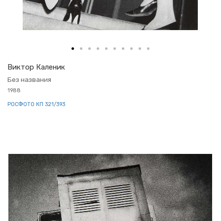
Вик­тор Ка­ле­ник
Без на­зва­ния
1988
РОС­ФО­ТО КП 321/393