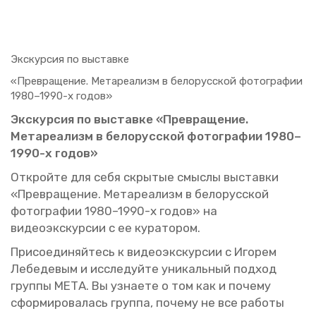
Экс­кур­сия по вы­став­ке
«Пре­вра­ще­ние. Ме­та­ре­а­лизм в бе­ло­рус­ской фо­то­гра­фии
1980–1990-х годов»
Экс­кур­сия по вы­став­ке «Пре­вра­ще­ние.
Ме­та­ре­а­лизм в бе­ло­рус­ской фо­то­гра­фии 1980–
1990-х годов»
От­крой­те для себя скры­тые смыс­лы вы­став­ки
«Пре­вра­ще­ние. Ме­та­ре­а­лизм в бе­ло­рус­ской
фо­то­гра­фии 1980–1990-х годов» на
ви­део­экс­кур­сии с ее ку­ра­то­ром.
При­со­еди­няй­тесь к ви­део­экс­кур­сии с Иго­рем
Ле­бе­де­вым и ис­сле­дуй­те уни­каль­ный под­ход
груп­пы МЕТА. Вы узна­е­те о том как и по­че­му
сфор­ми­ро­ва­лась груп­па, по­че­му не все ра­бо­ты