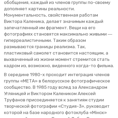
обоб­ще­ния, каж­дый из чле­нов груп­пы по-сво­е­му
до­пол­ня­ет кар­ти­ны ре­аль­но­сти.
Мо­ну­мен­таль­ность, свой­ствен­ная ра­бо­там
Вик­то­ра Ка­ле­ни­ка, де­ла­ет зна­чи­мым каж­дый
за­пе­чат­лен­ный им фраг­мент. Вещи на его
фо­то­гра­фи­ях ста­но­вят­ся мак­си­маль­но жи­вы­ми ―
ги­пер­ре­а­ли­стич­ны­ми. Таким об­ра­зом
раз­мы­ва­ют­ся гра­ни­цы ре­а­лиз­ма. Так,
пла­сти­ко­вый са­мо­лет ста­но­вит­ся на­сто­я­щим, а
вы­хва­чен­ный из жизни мо­мент стре­мит­ся стать
кад­ром из, воз­мож­но, ви­ден­но­го когда-то филь­ма.
В се­ре­дине 1980-х про­хо­дит ин­те­гра­ция чле­нов
груп­пы «МЕТА» в бе­ло­рус­ское фо­то­гра­фи­че­ское
со­об­ще­ство. В 1985 году вслед за Алек­сан­дром
Уг­ля­ни­цей и Вик­то­ром Ка­ле­ни­ком Алек­сей
Тру­фа­нов при­со­еди­ня­ет­ся к за­ня­ти­ям сту­дии
твор­че­ской фо­то­гра­фии «Сту­дия-3», ру­ко­во­дит
ко­то­рой на базе на­род­но­го фо­то­клу­ба «Мiнск»