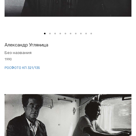
Алек­сандр Уг­ля­ни­ца
Без на­зва­ния
1990
РОС­ФО­ТО КП 321/135