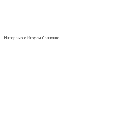
Ин­тер­вью с Иго­рем Са­вчен­ко