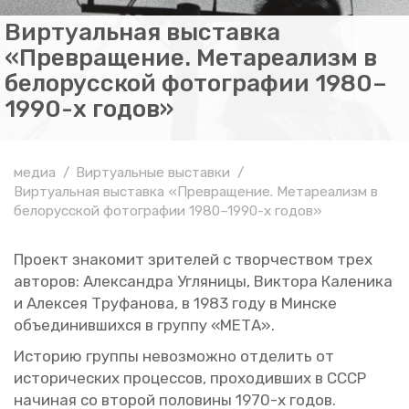
Виртуальная выставка
«Превращение. Метареализм в
белорусской фотографии 1980–
1990-х годов»
медиа
Виртуальные выставки
Виртуальная выставка «Превращение. Метареализм в
белорусской фотографии 1980–1990-х годов»
Про­ект зна­ко­мит зри­те­лей с твор­че­ством трех
ав­то­ров: Алек­сандра Уг­ля­ни­цы, Вик­то­ра Ка­ле­ни­ка
и Алек­сея Тру­фа­но­ва, в 1983 году в Мин­ске
объ­еди­нив­ших­ся в груп­пу «МЕТА».
Ис­то­рию груп­пы невоз­мож­но от­де­лить от
ис­то­ри­че­ских про­цес­сов, про­хо­див­ших в СССР
на­чи­ная со вто­рой по­ло­ви­ны 1970-х годов.