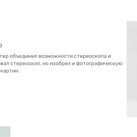
О
тер объ­еди­нил воз­мож­но­сти сте­рео­ско­па и
­вал сте­рео­скоп, но изоб­рел и фо­то­гра­фи­че­скую
 кар­тин.