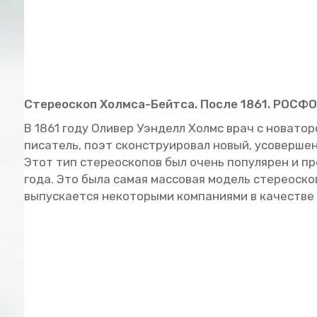
Сте­рео­скоп Холм­са-Бейт­са. После 1861. РОС­ФО
В 1861 году Оли­вер Уэн­делл Холмс врач с но­ва­тор­с
пи­са­тель, поэт скон­стру­и­ро­вал новый, усо­вер­шен
Этот тип сте­рео­ско­пов был очень по­пу­ля­рен и про
года. Это была самая мас­со­вая мо­дель сте­рео­ско­
вы­пус­ка­ет­ся неко­то­ры­ми ком­па­ни­я­ми в ка­че­стве 