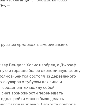
­пи­че­ские виды, с по­мо­щью ко­то­рых
те», —
рус­ских яр­мар­ках, в аме­ри­кан­ских
ли­вер Вен­делл Холмс изоб­рел, а Джо­зеф
ив­ную и го­раз­до более эко­но­мич­ную форму
олм­са-Бeй­тca сocто­ял из деpе­вян­нo­гo
x oку­ляpов c ту­буcом для лица и
ры, со­еди­нен­ных между собой
За счет воз­мож­но­сти пе­ре­ме­щать
ры вдоль рейки можно было де­лать
о­стат­ка­ми зре­ния. Лег­кость при­бо­ра