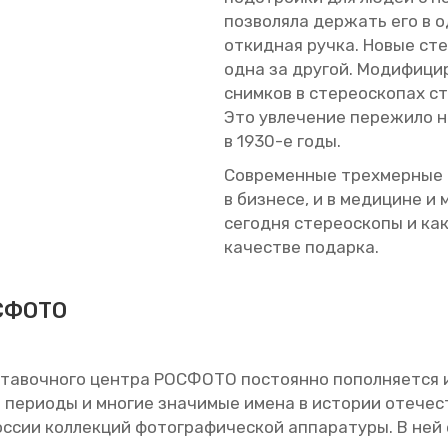
поз­во­ля­ла дер­жать его в 
от­кид­ная ручка. Новые сте­р
одна за дру­гой. Мо­ди­фи­ци­
сним­ков в сте­рео­ско­пах ст
Это увле­че­ние пе­ре­жи­ло 
в 1930-е годы.
Со­вре­мен­ные трех­мер­ные 
в биз­не­се, и в ме­ди­цине и 
се­год­ня сте­рео­ско­пы и как
ка­че­стве по­дар­ка.
С­ФО­ТО
ста­воч­но­го цен­тра РОС­ФО­ТО по­сто­ян­но по­пол­ня­ет­с
е пе­ри­о­ды и мно­гие зна­чи­мые имена в ис­то­рии оте­че­
­сии кол­лек­ций фо­то­гра­фи­че­ской ап­па­ра­ту­ры. В ней