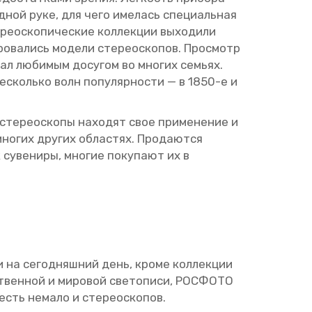
одной руке, для чего име­лась спе­ци­аль­ная
ео­ско­пи­че­ские кол­лек­ции вы­хо­ди­ли
ро­ва­лись мо­де­ли сте­рео­ско­пов. Про­смотр
ал лю­би­мым до­су­гом во мно­гих се­мьях.
несколь­ко волн по­пу­ляр­но­сти — в 1850-е и
сте­рео­ско­пы на­хо­дят свое при­ме­не­ние и
мно­гих дру­гих об­ла­стях. Про­да­ют­ся
 су­ве­ни­ры, мно­гие по­ку­па­ют их в
я и на се­го­дняш­ний день, кроме кол­лек­ции
ствен­ной и ми­ро­вой све­то­пи­си, РОС­ФО­ТО
 есть нема­ло и сте­рео­ско­пов.