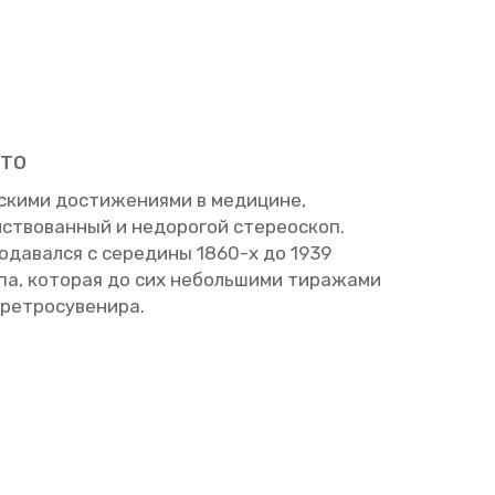
­ТО
ки­ми до­сти­же­ни­я­ми в ме­ди­цине,
­ство­ван­ный и недо­ро­гой сте­рео­скоп.
­да­вал­ся с се­ре­ди­ны 1860-х до 1939
па, ко­то­рая до сих неболь­ши­ми ти­ра­жа­ми
ре­тро­су­ве­ни­ра.