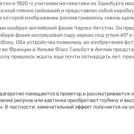
­тен в 1820-х учи­те­лем ма­те­ма­ти­ки из Эдин­бур­га ми­
ач­ной плен­ке пей­за­жей и пред­став­лял собой ко­роб­ку
в ко­то­рой изоб­ра­же­ние рас­смат­ри­ва­лось сквозь щель 
ции изоб­рел ан­глий­ский физик Чарльз Уит­стон. Он пред­
­бо­ре физик ис­поль­зо­вал пару зер­кал под углом 45° к г
 сбоку. Оба устрой­ства по­яви­лись до изоб­ре­те­ния фо­то
во Фран­ции и Уи­льям Фокс Таль­бот в Ан­глии пред­ста­ви
о­ско­пу при­ш­лось ждать еще почти пят­на­дцать лет, пре
а­ге­ро­тип по­ме­ща­ют­ся в про­ек­тор и рас­смат­ри­ва­ют­ся 
ре­ния ри­су­нок или кар­тин­ка при­об­ре­та­ют глу­би­ну и вы
и. В част­но­сти, за­ме­ча­тель­ный эф­фект по­лу­ча­ет­ся на 