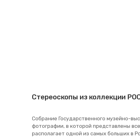
Сте­рео­ско­пы из кол­лек­ции РО
Со­бра­ние Го­су­дар­ствен­но­го му­зей­но-вы­
фо­то­гра­фии, в ко­то­рой пред­став­ле­ны вс
рас­по­ла­га­ет одной из самых боль­ших в Рос