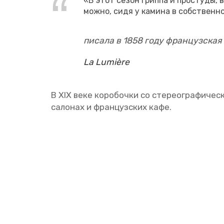
«В этот сезон грип­па и про­сту­ды, в
можно, сидя у ка­ми­на в соб­ствен­но
пи­са­ла в 1858 году фран­цуз­ская 
La Lumière
В XIX веке ко­ро­боч­ки со сте­рео­гра­фи­че­
са­ло­нах и фран­цуз­ских кафе.