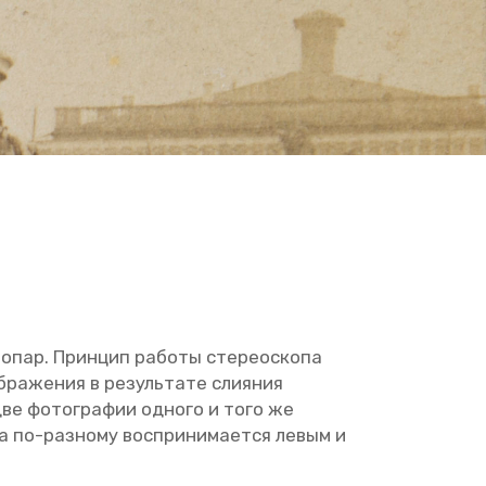
о­пар. Прин­цип ра­бо­ты сте­рео­ско­па
­ра­же­ния в ре­зуль­та­те сли­я­ния
две фо­то­гра­фии од­но­го и того же
а по-раз­но­му вос­при­ни­ма­ет­ся левым и