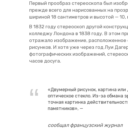
Пер­вый про­об­раз сте­рео­ско­па был изоб­ре
пре­жде всего для на­ри­со­ван­ных на про­зр
ши­ри­ной 18 сан­ти­мет­ров и вы­со­той — 10, 
В 1832 году сте­рео­скоп дру­гой кон­струк­
кол­ле­джу Лон­до­на в 1838 году. В этом при
от­ра­жа­ло изоб­ра­же­ние, рас­по­ло­жен­ное
ри­сун­ков. И хотя уже через год Луи Дагер 
фо­то­гра­фи­че­ских изоб­ра­же­ний, сте­ре
часов до­су­га.
«Дву­мер­ный ри­су­нок, кар­ти­на или д
оп­ти­че­ское стек­ло. Из-за об­ма­на з
точ­ная кар­тин­ка дей­стви­тель­но­ст
па­мят­ни­ков», —
со­об­щал фран­цуз­ский жур­нал