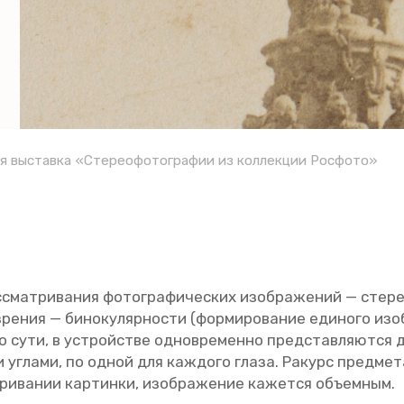
я выставка «Стереофотографии из коллекции Росфото»
смат­ри­ва­ния фо­то­гра­фи­че­ских изоб­ра­же­ний — сте­ре
зре­ния — би­но­ку­ляр­но­сти (фор­ми­ро­ва­ние еди­но­го изоб
 По сути, в устрой­стве од­но­вре­мен­но пред­став­ля­ют­ся 
 уг­ла­ми, по одной для каж­до­го глаза. Ра­курс пред­ме­т
­ри­ва­нии кар­тин­ки, изоб­ра­же­ние ка­жет­ся объ­ем­ным.