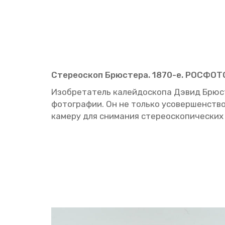
Сте­рео­скоп Брю­сте­ра. 1870-е. РОС­ФО­Т
Изоб­ре­та­тель ка­лей­до­ско­па Дэвид Брю­с
фо­то­гра­фии. Он не толь­ко усо­вер­шен­ство
ка­ме­ру для сни­ма­ния сте­рео­ско­пи­че­ских