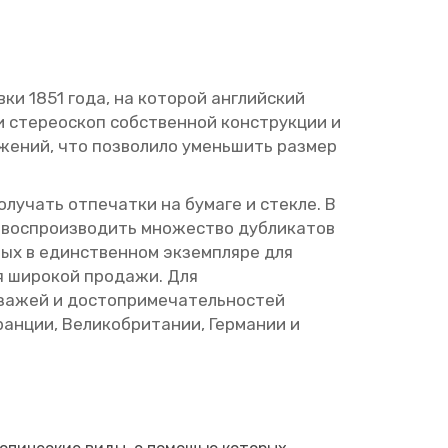
в­ки 1851 года, на ко­то­рой ан­глий­ский
и сте­рео­скоп соб­ствен­ной кон­струк­ции и
­же­ний, что поз­во­ли­ло умень­шить раз­мер
­лу­чать от­пе­чат­ки на бу­ма­ге и стек­ле. В
 вос­про­из­во­дить мно­же­ство дуб­ли­ка­тов
­ных в един­ствен­ном эк­зем­пля­ре для
ля ши­ро­кой про­да­жи. Для
а­жей и до­сто­при­ме­ча­тель­но­стей
­ции, Ве­ли­ко­бри­та­нии, Гер­ма­нии и