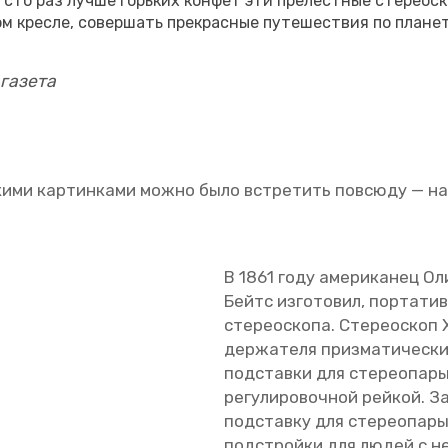
 сто раз лучше горь­ких кон­фет эти пре­лест­ные сте­рео­ско
м крес­ле, со­вер­шать пре­крас­ные пу­те­ше­ствия по пла­не­
га­зе­та
ски­ми кар­тин­ка­ми можно было встре­тить по­всю­ду — на 
В 1861 году аме­ри­ка­нец О
Бейтс из­го­то­вил, пор­та­т
сте­рео­ско­па. Стepеоcкоп Х
дeр­жa­те­ля приз­мaти­чecки
под­став­ки для сте­рео­па­
ре­гу­ли­ро­воч­ной рей­кой. 
под­став­ку для сте­рео­па­
под­строй­ки для людей с нед