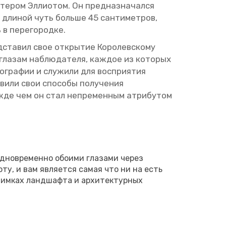
сте­ром Эл­лио­том. Он пред­на­зна­чал­ся
 дли­ной чуть боль­ше 45 сан­ти­мет­ров,
в пе­ре­го­род­ке.
ста­вил свое от­кры­тие Ко­ро­лев­ско­му
ла­зам на­блю­да­те­ля, каж­дое из ко­то­рых
­гра­фии и слу­жи­ли для вос­при­я­тия
­ли свои спо­со­бы по­лу­че­ния
­жде чем он стал непре­мен­ным ат­ри­бу­том
од­но­вре­мен­но обо­и­ми гла­за­ми через
­со­ту, и вам яв­ля­ет­ся самая что ни на есть
сним­ках ланд­шаф­та и ар­хи­тек­тур­ных