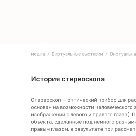
медиа
Виртуальные выставки
Виртуальна
Ис­то­рия сте­рео­ско­па
Сте­рео­скоп — оп­ти­че­ский при­бор для рас­
ос­но­ван на воз­мож­но­сти че­ло­ве­че­ско­го 
изоб­ра­же­ний с ле­во­го и пра­во­го глаза).
объ­ек­та, сде­лан­ные под немно­го раз­ны­ми
пра­вым гла­зом, в ре­зуль­та­те при рас­смат