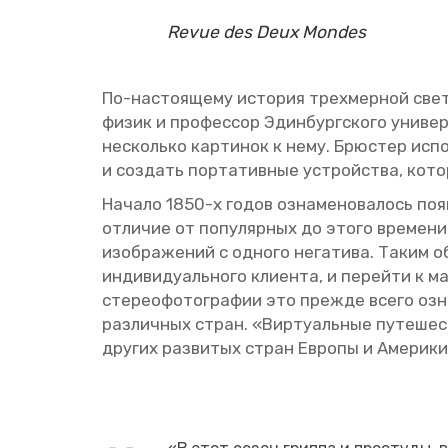
Revue des Deux Mondes
По-на­сто­я­ще­му ис­то­рия трех­мер­ной све­
физик и про­фес­сор Эдин­бург­ско­го уни­вер
несколь­ко кар­ти­нок к нему. Брю­стер ис­по
и со­здать пор­та­тив­ные устрой­ства, ко­то
На­ча­ло 1850-х годов озна­ме­но­ва­лось по­яв­
от­ли­чие от по­пу­ляр­ных до этого вре­ме­ни 
изоб­ра­же­ний с од­но­го нега­ти­ва. Таким о
ин­ди­ви­ду­аль­но­го кли­ен­та, и пе­рей­ти к
сте­рео­фо­то­гра­фии это пре­жде всего озна
раз­лич­ных стран. «Вир­ту­аль­ные пу­те­ше­
дру­гих раз­ви­тых стран Ев­ро­пы и Аме­ри­ки