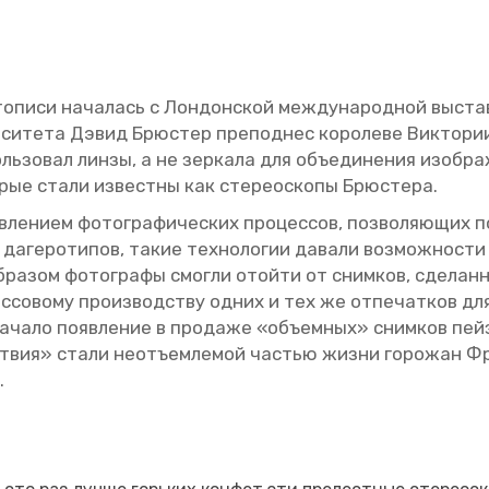
то­пи­си на­ча­лась с Лон­дон­ской меж­ду­на­род­ной вы­ста
­си­те­та Дэвид Брю­стер пре­под­нес ко­ро­ле­ве Вик­то­ри
ль­зо­вал линзы, а не зер­ка­ла для объ­еди­не­ния изоб­ра
­рые стали из­вест­ны как сте­рео­ско­пы Брю­сте­ра.
ле­ни­ем фо­то­гра­фи­че­ских про­цес­сов, поз­во­ля­ю­щих по
да­ге­ро­ти­пов, такие тех­но­ло­гии да­ва­ли воз­мож­но­сти
б­ра­зом фо­то­гра­фы смог­ли отой­ти от сним­ков, сде­лан
 мас­со­во­му про­из­вод­ству одних и тех же от­пе­чат­ков д
­ча­ло по­яв­ле­ние в про­да­же «объ­ем­ных» сним­ков пей­з
ствия» стали неотъ­ем­ле­мой ча­стью жизни го­ро­жан Фран
.