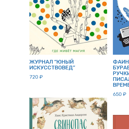
ФАИН
ЖУРНАЛ “ЮНЫЙ
БУРА
ИСКУССТВОВЕД”
РУЧКИ
720
₽
ПИСА
ВРЕМ
650
₽