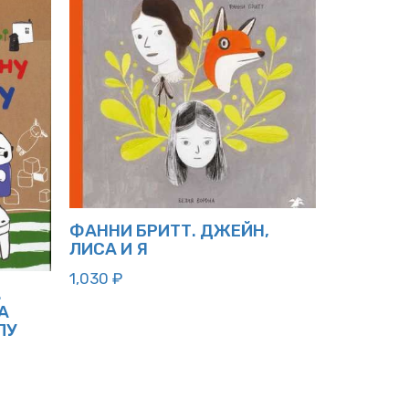
ФАННИ БРИТТ. ДЖЕЙН,
ЛИСА И Я
1,030
₽
.
А
ЛУ