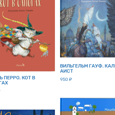
ВИЛЬГЕЛЬМ ГАУФ. КА
АИСТ
 ПЕРРО. КОТ В
950
₽
ГАХ
₽