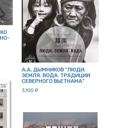
НКО
РНО-
А.А. ДЫМНИКОВ “ЛЮДИ.
ЗЕМЛЯ. ВОДА. ТРАДИЦИИ
СЕВЕРНОГО ВЬЕТНАМА”
3,100
₽