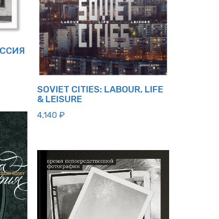
ОССИЯ
SOVIET CITIES: LABOUR, LIFE
& LEISURE
4,140
₽