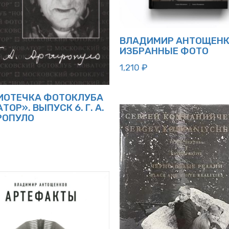
ВЛАДИМИР АНТОЩЕНК
ИЗБРАННЫЕ ФОТО
1,210
₽
ИОТЕЧКА ФОТОКЛУБА
ТОР». ВЫПУСК 6. Г. А.
РОПУЛО