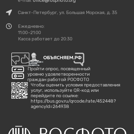
e-mail:
office@rosphoto.org
Как
Санкт-Петербург, ул. Большая Морская, д. 35
добраться
Время
Ежедневно:
работы
11:00–21:00
Касса работает до 20:30
Пройти опрос, посвященный
уровню удовлетворенности
граждан работой РОСФОТО
Чтобы оценить условия предоставления
услуг, используйте QR-код или
перейдите по ссылке:
https://bus.gov.ru/qrcode/rate/452448?
agencyId=264938