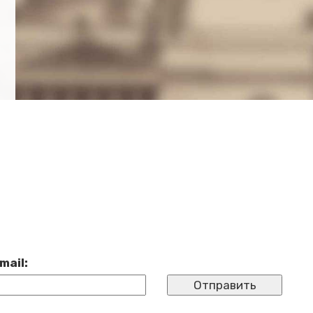
й
mail: