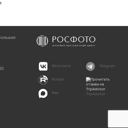
е
Большая
ВКонтакте
Telegram
30
Rutube
Max
TripAdvisor