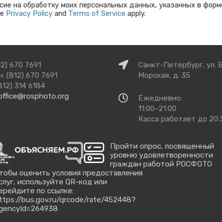
сие на обработку моих персональных данных, указанных в форм
le
Privacy Policy
and
Terms of Service
apply.
Как
12) 670 7691
Санкт-Петербург, ул. 
добраться
: (812) 670 7691
Морская, д. 35
812) 314 6184
office@rosphoto.org
Время
Ежедневно:
работы
11:00–21:00
Касса работает до 20:
Пройти опрос, посвященный
уровню удовлетворенности
граждан работой РОСФОТО
тобы оценить условия предоставления
слуг, используйте QR-код или
ерейдите по ссылке:
ttps://bus.gov.ru/qrcode/rate/452448?
gencyId=264938