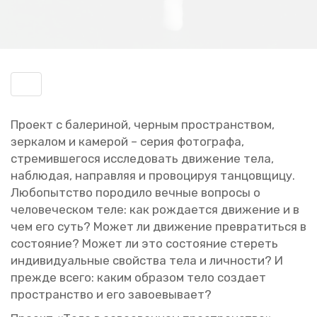
Включить
навигацию
Про­ект с ба­ле­ри­ной, чер­ным про­стран­ством,
зер­ка­лом и ка­ме­рой – серия фо­то­гра­фа,
стре­мив­ше­го­ся ис­сле­до­вать дви­же­ние тела,
на­блю­дая, на­прав­ляя и про­во­ци­руя тан­цов­щи­цу.
Лю­бо­пыт­ство по­ро­ди­ло веч­ные во­про­сы о
че­ло­ве­че­ском теле: как рож­да­ет­ся дви­же­ние и в
чем его суть? Может ли дви­же­ние пре­вра­тить­ся в
со­сто­я­ние? Может ли это со­сто­я­ние сте­реть
ин­ди­ви­ду­аль­ные свой­ства тела и лич­но­сти? И
пре­жде всего: каким об­ра­зом тело со­зда­ет
про­стран­ство и его за­во­е­вы­ва­ет?