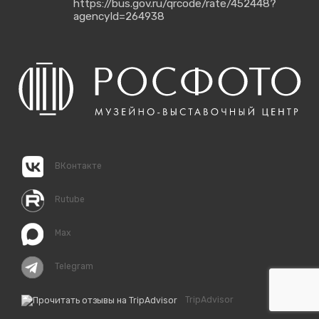
https://bus.gov.ru/qrcode/rate/452448?
agencyId=264938
ВКонтакте
Rutube
Max
Telegram
TripAdvisor