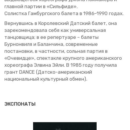
глав­ной пар­тии в «Силь­фи­де».
Со­лист­ка Гам­бург­ско­го ба­ле­та в 1986–1990 годах.
Вер­нув­шись в Ко­ро­лев­ский Дат­ский балет, она
за­ре­ко­мен­до­ва­ла себя как уни­вер­саль­ная
тан­цов­щи­ца; в ее ре­пер­ту­а­ре – ба­ле­ты
Бур­нон­ви­ля и Ба­лан­чи­на, со­вре­мен­ные
по­ста­нов­ки, в част­но­сти, соль­ная пар­тия в
«Оче­вид­це», спек­так­ле круп­но­го аме­ри­кан­ско­го
хо­рео­гра­фа Эл­ви­на Эйли. В 1985 году по­лу­чи­ла
грант DANCE (Дат­ско-аме­ри­кан­ский
на­ци­о­наль­ный куль­тур­ный обмен).
ЭКСПОНАТЫ