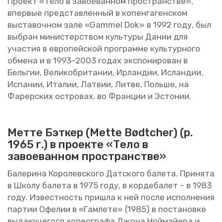
Про­ект «Тело в за­во­е­ван­ном про­стран­стве»,
впер­вые пред­став­лен­ный в ко­пен­га­ген­ском
вы­ста­воч­ном зале «Gammel Dok» в 1992 году, был
вы­бран ми­ни­стер­ством куль­ту­ры Дании для
уча­стия в ев­ро­пей­ской про­грам­ме куль­тур­но­го
об­ме­на и в 1993–2003 годах экс­по­ни­ро­ван в
Бель­гии, Ве­ли­ко­бри­та­нии, Ир­лан­дии, Ис­лан­дии,
Ис­па­нии, Ита­лии, Лат­вии, Литве, Поль­ше, на
Фа­рер­ских ост­ро­вах, во Фран­ции и Эс­то­нии.
Метте Бэт­кер (Mette Bødtcher) (р.
1965 г.) в про­ек­те «Тело в
за­во­е­ван­ном про­стран­стве»
Ба­ле­ри­на Ко­ро­лев­ско­го Дат­ско­го ба­ле­та. При­ня­та
в Школу ба­ле­та в 1975 году, в кор­де­ба­лет – в 1983
году. Из­вест­ность при­ш­ла к ней после ис­пол­не­ния
пар­тии Офе­лии в «Гам­ле­те» (1985) в по­ста­нов­ке
вы­да­ю­ще­го­ся хо­рео­гра­фа Джона Ной­май­е­ра и