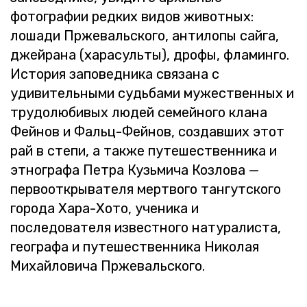
фо­то­гра­фии ред­ких видов жи­вот­ных:
ло­ша­ди Пр­же­валь­ско­го, ан­ти­ло­пы сайга,
джей­ра­на (ха­ра­суль­ты), дрофы, фла­мин­го.
Ис­то­рия за­по­вед­ни­ка свя­за­на с
уди­ви­тель­ны­ми судь­ба­ми му­же­ствен­ных и
тру­до­лю­би­вых людей се­мей­но­го клана
Фей­нов и Фальц-Фей­нов, со­здав­ших этот
рай в степи, а также пу­те­ше­ствен­ни­ка и
эт­но­гра­фа Петра Кузь­ми­ча Коз­ло­ва —
пер­во­от­кры­ва­те­ля мерт­во­го тан­гут­ско­го
го­ро­да Хара-Хото, уче­ни­ка и
по­сле­до­ва­те­ля из­вест­но­го на­ту­ра­ли­ста,
гео­гра­фа и пу­те­ше­ствен­ни­ка Ни­ко­лая
Ми­хай­ло­ви­ча Пр­же­валь­ско­го.