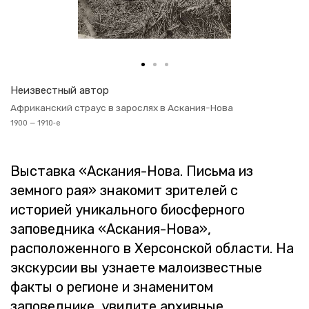
Неиз­вест­ный автор
Аф­ри­кан­ский стра­ус в за­рос­лях в Ас­ка­ния-Нова
1900 — 1910‑е
Вы­став­ка «Ас­ка­ния-Нова. Пись­ма из
зем­но­го рая» зна­ко­мит зри­те­лей с
ис­то­ри­ей уни­каль­но­го био­сфер­но­го
за­по­вед­ни­ка «Ас­ка­ния-Нова»,
рас­по­ло­жен­но­го в Хер­сон­ской об­ла­сти. На
экс­кур­сии вы узна­е­те ма­ло­из­вест­ные
факты о ре­ги­оне и зна­ме­ни­том
за­по­вед­ни­ке, уви­ди­те ар­хив­ные