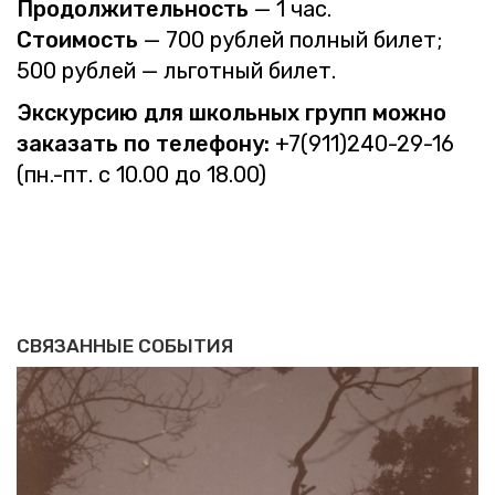
Про­дол­жи­тель­ность
— 1 час.
Сто­и­мость
— 700 руб­лей пол­ный билет;
500 руб­лей — льгот­ный билет.
Экс­кур­сию для школь­ных групп можно
за­ка­зать по те­ле­фо­ну:
+7(911)240-29-16
(пн.-пт. с 10.00 до 18.00)
СВЯЗАННЫЕ СОБЫТИЯ