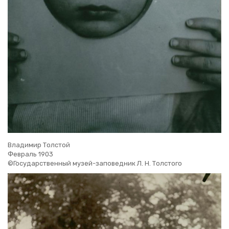
Вла­ди­мир Тол­стой
Фев­раль 1903
©Го­су­дар­ствен­ный музей-за­по­вед­ник Л. Н. Тол­сто­го