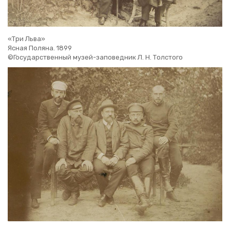
«Три Льва»
Ясная По­ля­на. 1899
©Го­су­дар­ствен­ный музей-за­по­вед­ник Л. Н. Тол­сто­го