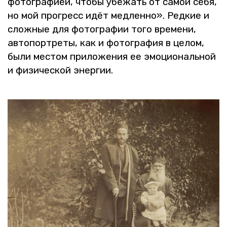
фо­то­гра­фи­ей, чтобы убе­жать от самой себя,
но мой про­гресс идёт мед­лен­но». Ред­кие и
слож­ные для фо­то­гра­фии того вре­ме­ни,
ав­то­порт­ре­ты, как и фо­то­гра­фия в целом,
были ме­стом при­ло­же­ния ее эмо­ци­о­наль­ной
и фи­зи­че­ской энер­гии.