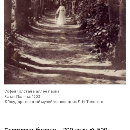
Софья Тол­стая в аллее парка
Ясная По­ля­на. 1903
©Го­су­дар­ствен­ный музей-за­по­вед­ник Л. Н. Тол­сто­го
Сто­и­мость би­ле­та
— 700 пол­ный, 500 —