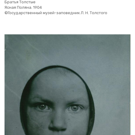
Бра­тья Тол­стые
Ясная По­ля­на. 1904
©Го­су­дар­ствен­ный музей-за­по­вед­ник Л. Н. Тол­сто­го