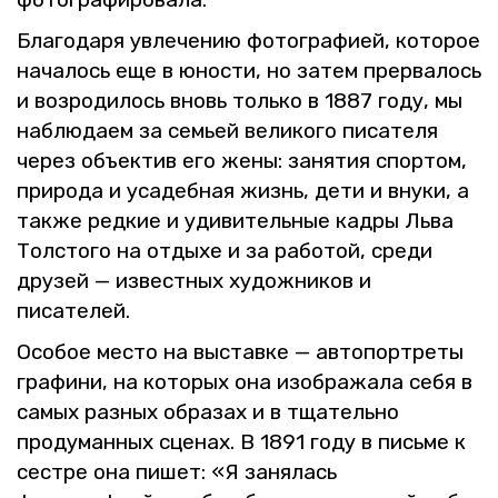
Бла­го­да­ря увле­че­нию фо­то­гра­фи­ей, ко­то­рое
на­ча­лось еще в юно­сти, но затем пре­рва­лось
и воз­ро­ди­лось вновь толь­ко в 1887 году, мы
на­блю­да­ем за се­мьей ве­ли­ко­го пи­са­те­ля
через объ­ек­тив его жены: за­ня­тия спор­том,
при­ро­да и уса­деб­ная жизнь, дети и внуки, а
также ред­кие и уди­ви­тель­ные кадры Льва
Тол­сто­го на от­ды­хе и за ра­бо­той, среди
дру­зей — из­вест­ных ху­дож­ни­ков и
пи­са­те­лей.
Осо­бое место на вы­став­ке — ав­то­порт­ре­ты
гра­фи­ни, на ко­то­рых она изоб­ра­жа­ла себя в
самых раз­ных об­ра­зах и в тща­тель­но
про­ду­ман­ных сце­нах. В 1891 году в пись­ме к
сест­ре она пишет: «Я за­ня­лась