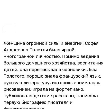
Включить
навигацию
Жен­щи­на огром­ной силы и энер­гии, Софья
Ан­дре­ев­на Тол­стая была яркой,
мно­го­гран­ной лич­но­стью. По­ми­мо ве­де­ния
боль­шо­го до­маш­не­го хо­зяй­ства, вос­пи­та­ния
детей, она пе­ре­пи­сы­ва­ла чер­но­ви­ки Льва
Тол­сто­го, хо­ро­шо знала фран­цуз­ский язык,
рус­скую ли­те­ра­ту­ру, ис­то­рию, за­ни­ма­лась
ри­со­ва­ни­ем, иг­ра­ла на фор­те­пи­а­но,
пуб­ли­ко­ва­ла дет­ские рас­ска­зы, на­пи­са­ла
первую био­гра­фию пи­са­те­ля и
фо­то­гра­фи­ро­ва­ла.