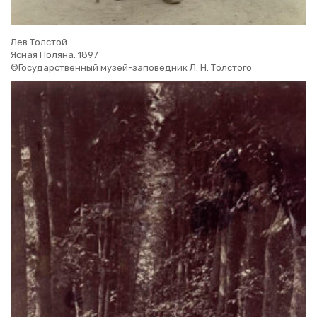
Лев Тол­стой
Ясная По­ля­на. 1897
©Го­су­дар­ствен­ный музей-за­по­вед­ник Л. Н. Тол­сто­го