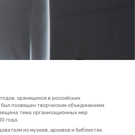
годов, хра­ня­щих­ся в рос­сий­ских
ий был по­свя­щен твор­че­ским объ­еди­не­ни­ям
ве­ще­на тема ор­га­ни­за­ци­он­ных мер
930 года.
о­ва­те­ли из му­зеев, ар­хи­вов и биб­лио­тек.