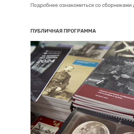
По­дроб­нее озна­ко­мить­ся со сбор­ни­ка­м
ПУБЛИЧНАЯ ПРОГРАММА