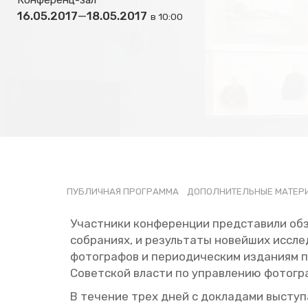
Конференц-зал
16.05.2017
—
18.05.2017
в 10:00
ПУБ­ЛИЧ­НАЯ ПРО­ГРАМ­МА
ДО­ПОЛ­НИ­ТЕЛЬ­НЫЕ МА­ТЕ­Р
Участ­ни­ки кон­фе­рен­ции пред­ста­ви­ли об­
со­бра­ни­ях, и ре­зуль­та­ты но­вей­ших ис­сл
фо­то­гра­фов и пе­ри­о­ди­че­ским из­да­ни­я
Со­вет­ской вла­сти по управ­ле­нию фо­то­гра­
В те­че­ние трех дней с до­кла­да­ми вы­сту­па­