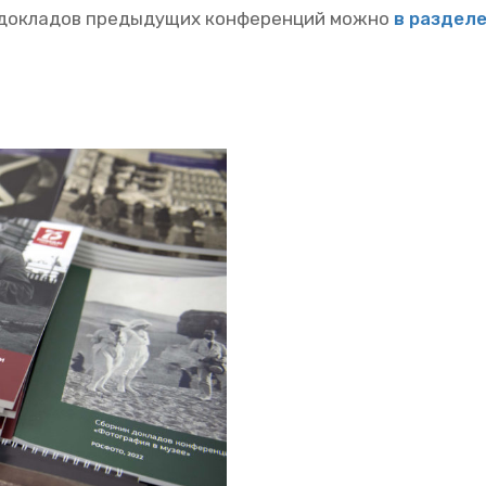
и до­кла­дов преды­ду­щих кон­фе­рен­ций можно
в раз­де­л