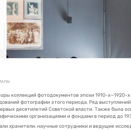
И­А­ЛЫ
зо­ры кол­лек­ций фо­то­до­ку­мен­тов эпохи 1910-х—1920-х 
е­до­ва­ний фо­то­гра­фии этого пе­ри­о­да. Ряд вы­ступ­ле­н
м пер­вых де­ся­ти­ле­тий Со­вет­ской вла­сти. Также была ос
фи­че­ски­ми ор­га­ни­за­ци­я­ми и фон­да­ми в пе­ри­од до 1
ли хра­ни­те­ли, на­уч­ные со­труд­ни­ки и ве­ду­щие ис­сле­д