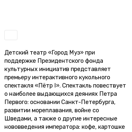
Включить
навигацию
Дет­ский театр «Город Муз» при
под­держ­ке Пре­зи­дент­ско­го фонда
куль­тур­ных ини­ци­а­тив пред­став­ля­ет
пре­мье­ру ин­тер­ак­тив­но­го ку­коль­но­го
спек­так­ля «Пётр I». Спек­такль по­вест­ву­ет
о наи­бо­лее вы­да­ю­щих­ся де­я­ни­ях Петра
Пер­во­го: ос­но­ва­нии Санкт-Пе­тер­бур­га,
раз­ви­тии мо­ре­пла­ва­ния, войне со
Шве­да­ми, а также о дру­гие ин­те­рес­ные
но­во­вве­де­ния им­пе­ра­то­ра: кофе, кар­тош­ке