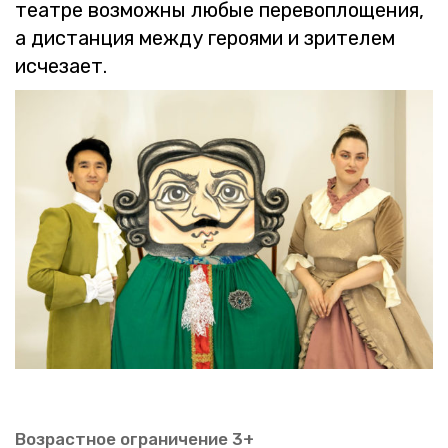
те­ат­ре воз­мож­ны любые пе­ре­во­пло­ще­ния,
а ди­стан­ция между ге­ро­я­ми и зри­те­лем
ис­че­за­ет.
Воз­раст­ное огра­ни­че­ние 3+