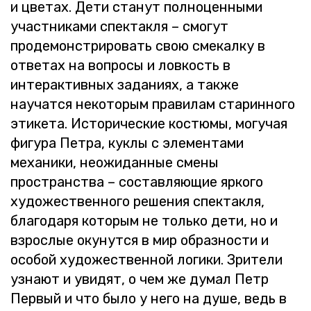
и цве­тах. Дети ста­нут пол­но­цен­ны­ми
участ­ни­ка­ми спек­так­ля – смо­гут
про­де­мон­стри­ро­вать свою сме­кал­ку в
от­ве­тах на во­про­сы и лов­кость в
ин­тер­ак­тив­ных за­да­ни­ях, а также
на­учат­ся неко­то­рым пра­ви­лам ста­рин­но­го
эти­ке­та. Ис­то­ри­че­ские ко­стю­мы, мо­гу­чая
фи­гу­ра Петра, куклы с эле­мен­та­ми
ме­ха­ни­ки, неожи­дан­ные смены
про­стран­ства – со­став­ля­ю­щие яр­ко­го
ху­до­же­ствен­но­го ре­ше­ния спек­так­ля,
бла­го­да­ря ко­то­рым не толь­ко дети, но и
взрос­лые оку­нут­ся в мир об­раз­но­сти и
осо­бой ху­до­же­ствен­ной ло­ги­ки. Зри­те­ли
узна­ют и уви­дят, о чем же думал Петр
Пер­вый и что было у него на душе, ведь в