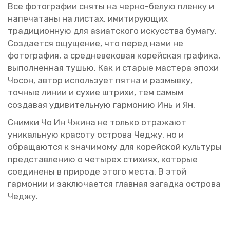
Все фо­то­гра­фии сняты на черно-белую плен­ку и
на­пе­ча­та­ны на ли­стах, ими­ти­ру­ю­щих
тра­ди­ци­он­ную для ази­ат­ско­го ис­кус­ства бу­ма­гу.
Со­зда­ет­ся ощу­ще­ние, что перед нами не
фо­то­гра­фия, а сред­не­ве­ко­вая ко­рей­ская гра­фи­ка,
вы­пол­нен­ная тушью. Как и ста­рые ма­сте­ра эпохи
Чосон, автор ис­поль­зу­ет пятна и раз­мыв­ку,
точ­ные линии и сухие штри­хи, тем самым
со­зда­вая уди­ви­тель­ную гар­мо­нию Инь и Ян.
Сним­ки Чо Ин Чжина не толь­ко от­ра­жа­ют
уни­каль­ную кра­со­ту ост­ро­ва Чеджу, но и
об­ра­ща­ют­ся к зна­чи­мо­му для ко­рей­ской куль­ту­ры
пред­став­ле­нию о че­ты­рех сти­хи­ях, ко­то­рые
со­еди­не­ны в при­ро­де этого места. В этой
гар­мо­нии и за­клю­ча­ет­ся глав­ная за­гад­ка ост­ро­ва
Чеджу.