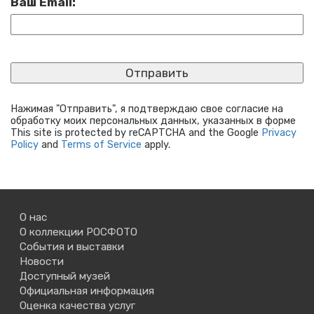
Ваш Email:
Нажимая "Отправить", я подтверждаю свое согласие на
обработку моих персональных данных, указанных в форме
This site is protected by reCAPTCHA and the Google
Privacy
Policy
and
Terms of Service
apply.
О нас
О коллекции РОСФОТО
События и выставки
Новости
Доступный музей
Официальная информация
Оценка качества услуг