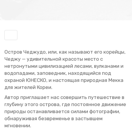
Включить
навигацию
Ост­ров Чеджу­до, или, как на­зы­ва­ют его ко­рей­цы,
Чеджу — уди­ви­тель­ной кра­со­ты место с
нетро­ну­ты­ми ци­ви­ли­за­ци­ей ле­са­ми, вул­ка­на­ми и
во­до­па­да­ми, за­по­вед­ник, на­хо­дя­щий­ся под
охра­ной ЮНЕ­СКО, и на­сто­я­щая при­род­ная Мекка
для жи­те­лей Кореи.
Автор при­гла­ша­ет нас со­вер­шить пу­те­ше­ствие в
глу­би­ну этого ост­ро­ва, где по­сто­ян­ное дви­же­ние
при­ро­ды оста­нав­ли­ва­ет­ся си­ла­ми фо­то­гра­фии,
об­на­ру­жи­вая без­вре­ме­нье в за­стыв­шем
мгно­ве­нии.