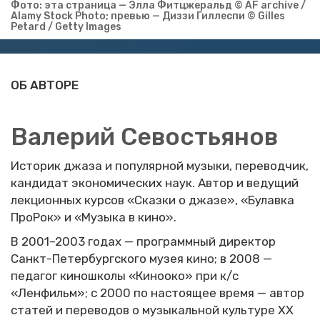
Фото: эта стра­ни­ца — Элла Фит­ц­же­ральд © AF archive /
Alamy Stock Photo; пре­вью — Диззи Гил­лес­пи © Gilles
Petard / Getty Images
ОБ АВТОРЕ
Валерий Севостьянов
Историк джаза и популярной музыки, переводчик,
кандидат экономических наук. Автор и ведущий
лекционных курсов «Сказки о джазе», «Булавка
ПроРок» и «Музыка в кино».
В 2001–2003 годах — программный директор
Санкт-Петербургского музея кино; в 2008 —
педагог киношколы «Кинооко» при к/с
«Ленфильм»;
с 2000 по настоящее время — автор
статей и переводов о музыкальной культуре ХХ