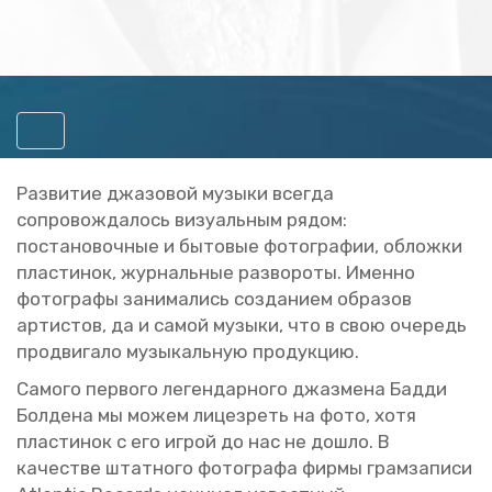
Включить
навигацию
Раз­ви­тие джа­зо­вой му­зы­ки все­гда
со­про­вож­да­лось ви­зу­аль­ным рядом:
по­ста­но­воч­ные и бы­то­вые фо­то­гра­фии, об­лож­ки
пла­сти­нок, жур­наль­ные раз­во­ро­ты. Имен­но
фо­то­гра­фы за­ни­ма­лись со­зда­ни­ем об­ра­зов
ар­ти­стов, да и самой му­зы­ки, что в свою оче­редь
про­дви­га­ло му­зы­каль­ную про­дук­цию.
Са­мо­го пер­во­го ле­ген­дар­но­го джаз­ме­на Бадди
Бол­де­на мы можем ли­це­зреть на фото, хотя
пла­сти­нок с его игрой до нас не дошло. В
ка­че­стве штат­но­го фо­то­гра­фа фирмы грам­за­пи­си