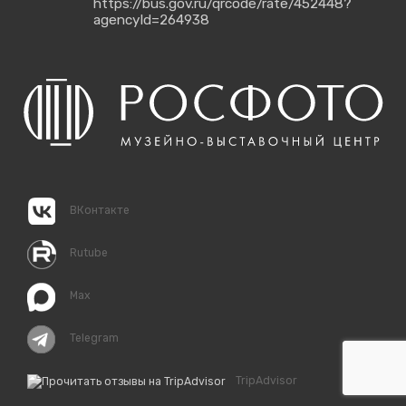
https://bus.gov.ru/qrcode/rate/452448?
agencyId=264938
ВКонтакте
Rutube
Max
Telegram
TripAdvisor