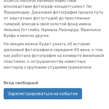
Atlantic Records на­чи­нал из­вест­ный
впо­след­ствии фо­то­граф-кон­цеп­ту­а­лист Ли
Фрид­лен­дер. Джа­зо­вая фо­то­гра­фия про­шла путь
от за­штат­ных фо­то­сту­дий до пре­стиж­ных
га­ле­рей, впи­сав в свой зо­ло­той фонд имена
Уи­лья­ма Готт­ли­ба, Гер­ма­на Лео­нар­да, Френ­си­са
Вулфа и мно­гих дру­гих.
На лек­ции можно будет узнать об ис­то­рии
джа­зо­вой фо­то­гра­фии в се­ре­дине ХХ века, о том,
как ра­бо­та­ла фо­то­гра­фия на кон­вер­те ви­ни­ло­вой
пла­стин­ки, о со­труд­ни­че­стве из­вест­ных
ма­сте­ров с круп­ны­ми сту­ди­я­ми грам­за­пи­си.
Вход сво­бод­ный
Зарегистрироваться на событие