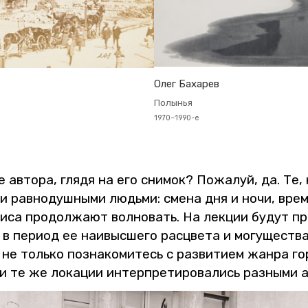
Олег Ба­ха­рев
По­лы­нья
1970–1990-е
 ав­то­ра, глядя на его сни­мок? По­жа­луй, да. Те, 
и рав­но­душ­ны­ми лю­дь­ми: смена дня и ночи, вре­м
са про­дол­жа­ют вол­но­вать. На лек­ции будут пред
и в пе­ри­од ее наи­выс­ше­го рас­цве­та и мо­гу­ще­с
ы не толь­ко по­зна­ко­ми­тесь с раз­ви­ти­ем жанра г
те же ло­ка­ции ин­тер­пре­ти­ро­ва­лись раз­ны­ми ав