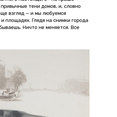
ся при­выч­ные тени домов, и, слов­но
 еще взгляд — и мы лю­бу­ем­ся
х и пло­ща­дях. Глядя на сним­ки го­ро­да
бы­ва­ешь. Ничто не ме­ня­ет­ся. Все