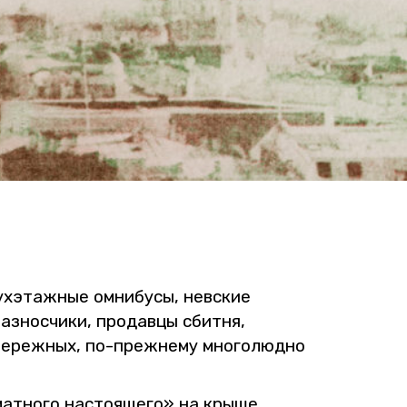
ух­этаж­ные ом­ни­бу­сы, нев­ские
з­нос­чи­ки, про­дав­цы сбит­ня,
­бе­реж­ных, по-преж­не­му мно­го­люд­но
мат­но­го на­сто­я­ще­го» на крыше