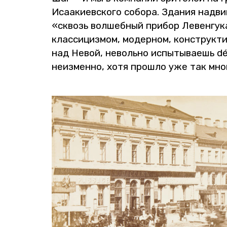
Иса­а­ки­ев­ско­го со­бо­ра. Зда­ния на­д
«сквозь вол­шеб­ный при­бор Ле­вен­гу­к
клас­си­циз­мом, мо­дер­ном, кон­струк­т
над Невой, неволь­но ис­пы­ты­ва­ешь déj
неиз­мен­но, хотя про­шло уже так мн