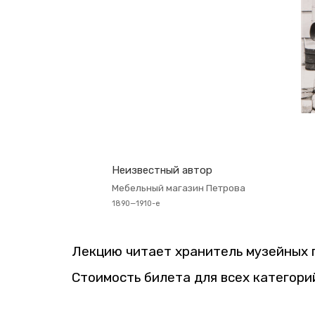
Неиз­вест­ный автор
Ме­бель­ный ма­га­зин Пет­ро­ва
1890—1910-е
Лек­цию чи­та­ет хра­ни­тель му­зей­ных
Сто­и­мость би­ле­та для всех ка­те­го­