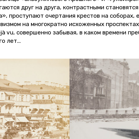
ви­га­ют­ся друг на друга, кон­траст­ны­ми ста­но­вят­
а», про­сту­па­ют очер­та­ния кре­стов на со­бо­рах,
и­виз­мом на мно­го­крат­но ис­хо­жен­ных про­спек­та
à vu, со­вер­шен­но за­бы­вая, в каком вре­ме­ни пре­
ого лет…