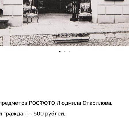
 пред­ме­тов РОС­ФО­ТО Люд­ми­ла Ста­ри­ло­ва.
рий граж­дан — 600 руб­лей.