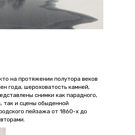
кто на про­тя­же­нии по­лу­то­ра веков
ен года, ше­ро­хо­ва­тость кам­ней,
­став­ле­ны сним­ки как па­рад­но­го,
тва, так и сцены обы­ден­ной
о­род­ско­го пей­за­жа от 1860-х до
­то­ра­ми.