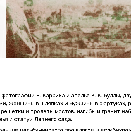
 фо­то­гра­фий В. Кар­ри­ка и ате­лье К. К. Буллы, дв
ми, жен­щи­ны в шляп­ках и муж­чи­ны в сюр­ту­ках, ра
 ре­шет­ки и про­ле­ты мо­стов, из­ги­бы и гра­нит на
вья и ста­туи Лет­не­го сада.
­ни­це «аль­бу­ми­но­во­го про­шло­го» и «гум­би­хро­