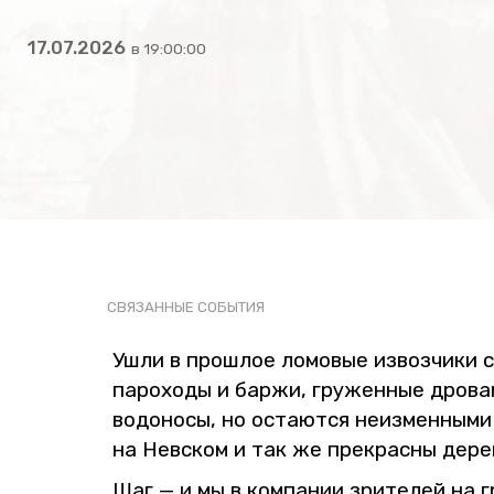
17.07.2026
в 19:00:00
СВЯ­ЗАН­НЫЕ СО­БЫ­ТИЯ
Ушли в про­шлое ло­мо­вые из­воз­чи­ки с
па­ро­хо­ды и баржи, гру­жен­ные дро­ва­
во­до­но­сы, но оста­ют­ся неиз­мен­ны­ми
на Нев­ском и так же пре­крас­ны де­ре­
Шаг — и мы в ком­па­нии зри­те­лей на гра