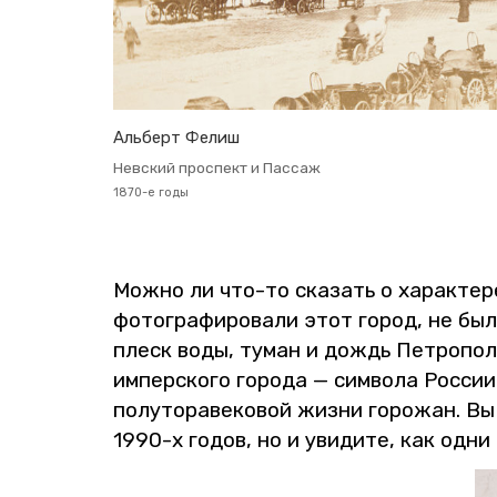
Аль­берт Фелиш
Нев­ский про­спект и Пас­саж
1870-е годы
Можно ли что-то ска­зать о ха­рак­те­ре
фо­то­гра­фи­ро­ва­ли этот город, не был
плеск воды, туман и дождь Пет­ро­по­ли­
им­пер­ско­го го­ро­да — сим­во­ла Рос­си
по­лу­то­ра­ве­ко­вой жизни го­ро­жан. В
1990-х годов, но и уви­ди­те, как одни и 