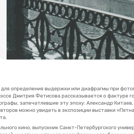
р для опре­де­ле­ния вы­держ­ки или диа­фраг­мы при фо­то
­эс­се Дмит­рия Фе­ти­со­ва рас­ска­зы­ва­ет­ся о фак­ту­ре г
­гра­фы, за­пе­чат­лев­шие эту эпоху: Алек­сандр Ки­та­ев, 
ав­то­ров можно уви­деть в экс­по­зи­ции вы­став­ки «Пят
ста.
ь­но­го кино, вы­пуск­ник Санкт-Пе­тер­бург­ско­го уни­вер­