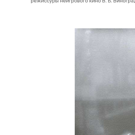
ре­жис­су­ры неиг­ро­во­го кино В. Б. Ви­но­гра