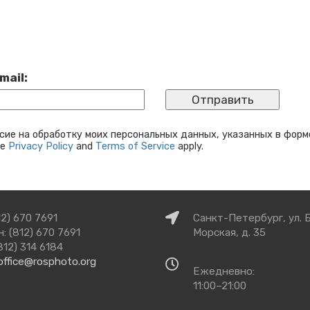
mail:
сие на обработку моих персональных данных, указанных в форм
le
Privacy Policy
and
Terms of Service
apply.
Как
12) 670 7691
Санкт-Петербург, ул. 
добраться
: (812) 670 7691
Морская, д. 35
812) 314 6184
office@rosphoto.org
Время
Ежедневно:
работы
11:00–21:00