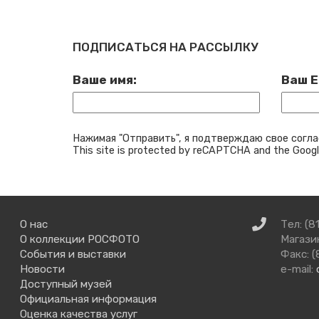
ПОДПИСАТЬСЯ НА РАССЫЛКУ
Ваше имя:
Ваш E
Нажимая "Отправить", я подтверждаю свое согла
This site is protected by reCAPTCHA and the Goog
Связаться
О нас
Тел: (8
с
О коллекции РОСФОТО
Магазин
нами
События и выставки
Факс: (
Новости
e-mail:
Доступный музей
Официальная информация
Оценка качества услуг