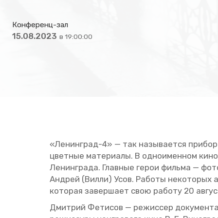
Конференц-зал
15.08.2023
в 19:00:00
«Ле­нин­град-4» — так на­зы­ва­ет­ся при­бо
цвет­ные ма­те­ри­а­лы. В од­но­имен­ном ки­но
Ле­нин­гра­да. Глав­ные герои филь­ма — фо­то
Ан­дрей (Вилли) Усов. Ра­бо­ты неко­то­рых 
ко­то­рая за­вер­ша­ет свою ра­бо­ту 20 ав­гу­
Дмит­рий Фе­ти­сов — ре­жис­сер до­ку­мен­тал