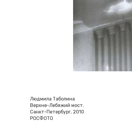
Люд­ми­ла Та­бо­ли­на
Верхне-Ле­бя­жий мост.
Санкт-Пе­тер­бург, 2010
РОС­ФО­ТО