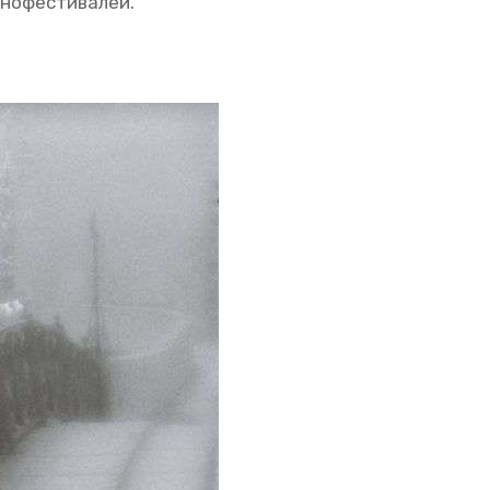
но­фе­сти­ва­лей.