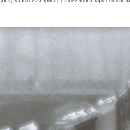
­до­ва), участ­ник и при­зер рос­сий­ских и за­ру­беж­ных ки­