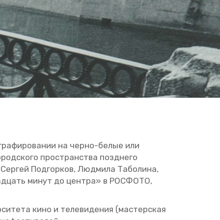
­гра­фи­ро­ва­нии на черно-белые или
о­род­ско­го про­стран­ства позд­не­го
Сер­гей Под­гор­ков, Люд­ми­ла Та­бо­ли­на,
­на­дцать минут до цен­тра» в РОС­ФО­ТО,
си­те­та кино и те­ле­ви­де­ния (ма­стер­ская