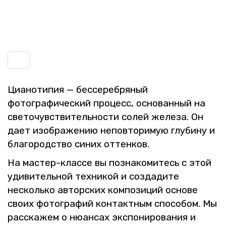
Включить
навигацию
Ци­а­но­ти­пия — бес­се­реб­ря­ный
фо­то­гра­фи­че­ский про­цесс, ос­но­ван­ный на
све­то­чув­стви­тель­но­сти солей же­ле­за. Он
дает изоб­ра­же­нию непо­вто­ри­мую глу­би­ну и
бла­го­род­ство синих от­тен­ков.
На ма­стер-клас­се вы по­зна­ко­ми­тесь с этой
уди­ви­тель­ной тех­ни­кой и со­зда­ди­те
несколь­ко ав­тор­ских ком­по­зи­ций ос­но­ве
своих фо­то­гра­фий кон­такт­ным спо­со­бом. Мы
рас­ска­жем о ню­ан­сах экс­по­ни­ро­ва­ния и