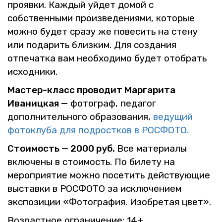
про­яв­ки. Каж­дый уйдет домой с
соб­ствен­ны­ми про­из­ве­де­ни­я­ми, ко­то­рые
можно будет сразу же по­ве­сить на стену
или по­да­рить близ­ким. Для со­зда­ния
от­пе­чат­ка вам необ­хо­ди­мо будет отобрать
ис­ход­ни­ки.
Ма­стер-класс про­во­дит Мар­га­ри­та
Ива­ниц­кая —
фо­то­граф, пе­да­гог
до­пол­ни­тель­но­го об­ра­зо­ва­ния,
ве­ду­щий
фо­то­клу­ба для под­рост­ков в РОС­ФО­ТО.
Сто­и­мость — 2000 руб.
Все ма­те­ри­а­лы
вклю­че­ны в сто­и­мость. По би­ле­ту на
ме­ро­при­я­тие можно по­се­тить дей­ству­ю­щие
вы­став­ки в РОС­ФО­ТО за ис­клю­че­ни­ем
экс­по­зи­ции «Фо­то­гра­фия. Изоб­ре­тая цвет».
Воз­раст­ное огра­ни­че­ние: 14+.