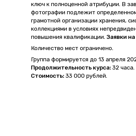
ключ к пол­но­цен­ной ат­ри­бу­ции. В за­
фо­то­гра­фии под­ле­жит опре­де­лен­но­м
гра­мот­ной ор­га­ни­за­ции хра­не­ния, си­
кол­лек­ци­я­ми в усло­ви­ях непред­ви­де
по­вы­ше­ния ква­ли­фи­ка­ции.
За­яв­ки на
Ко­ли­че­ство мест огра­ни­че­но.
Груп­па фор­ми­ру­ет­ся до 13 ап­ре­ля 20
Про­дол­жи­тель­ность курса:
32 часа.
Сто­и­мость:
33 000 руб­лей.