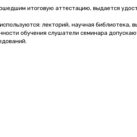
ед­шим ито­го­вую ат­те­ста­цию, вы­да­ет­ся удо­сто
с­поль­зу­ют­ся: лек­то­рий, на­уч­ная биб­лио­те­ка,
­но­сти обу­че­ния слу­ша­те­ли се­ми­на­ра до­пус­ка­ю
­до­ва­ний.