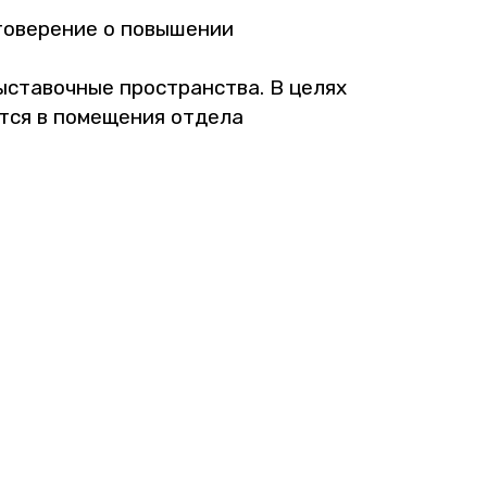
­ве­ре­ние о по­вы­ше­нии
 вы­ста­воч­ные про­стран­ства. В целях
т­ся в по­ме­ще­ния от­де­ла