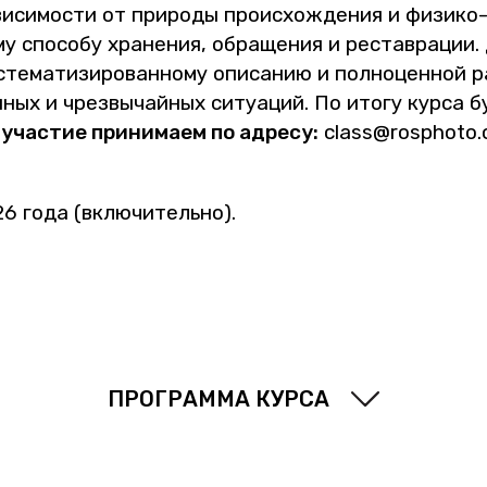
ви­си­мо­сти от при­ро­ды про­ис­хож­де­ния и фи­зи­ко
у спо­со­бу хра­не­ния, об­ра­ще­ния и ре­став­ра­ции
сте­ма­ти­зи­ро­ван­но­му опи­са­нию и пол­но­цен­ной р
н­ных и чрез­вы­чай­ных си­ту­а­ций. По итогу курса б
 уча­стие при­ни­ма­ем по ад­ре­су:
class@​rosphoto.​
26 года (вклю­чи­тель­но).
ПРО­ГРАМ­МА КУРСА