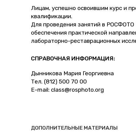
Лицам, успеш­но осво­ив­шим курс и про­ш
ква­ли­фи­ка­ции.
Для про­ве­де­ния за­ня­тий в РОС­ФО­ТО и
обес­пе­че­ния прак­ти­че­ской на­прав­лен
ла­бо­ра­тор­но-ре­став­ра­ци­он­ных ис­сле
СПРА­ВОЧ­НАЯ ИН­ФОР­МА­ЦИЯ:
Дын­ни­ко­ва Мария Ге­ор­ги­ев­на
Тел. (812) 500 70 00
E-mail: class@​rosphoto.​org
ДОПОЛНИТЕЛЬНЫЕ МАТЕРИАЛЫ