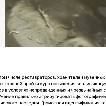
 том числе ре­став­ра­то­ров, хра­ни­те­лей му­зей­ных
ых га­ле­рей прой­ти курс по­вы­ше­ния ква­ли­фи­ка­ц
ов в усло­ви­ях непред­ви­ден­ных и чрез­вы­чай­ных си
ме­ние пра­виль­но ат­ри­бу­ти­ро­вать фо­то­гра­фи­че
и­че­ско­го на­сле­дия. Гра­мот­ная иден­ти­фи­ка­ция к