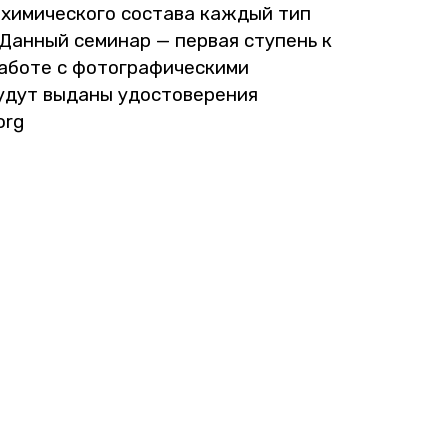
-хи­ми­че­ско­го со­ста­ва каж­дый тип
. Дан­ный се­ми­нар — пер­вая сту­пень к
а­бо­те с фо­то­гра­фи­че­ски­ми
удут вы­да­ны удо­сто­ве­ре­ния
org