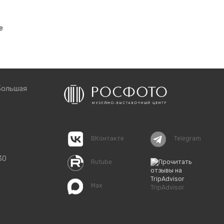
е
Большая
ВКонтакте
Telegram
30
Rutube
Max
TripAdvisor