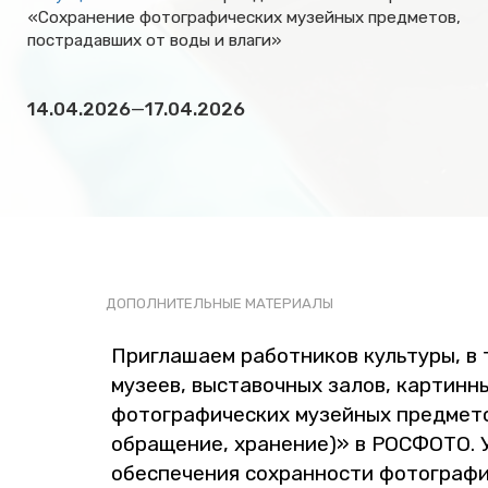
«Сохранение фотографических музейных предметов,
пострадавших от воды и влаги»
14.04.2026
—
17.04.2026
ДО­ПОЛ­НИ­ТЕЛЬ­НЫЕ МА­ТЕ­РИ­А­ЛЫ
При­гла­ша­ем ра­бот­ни­ков куль­ту­ры, в
му­зеев, вы­ста­воч­ных залов, кар­тин­н
фо­то­гра­фи­че­ских му­зей­ных пред­ме­т
об­ра­ще­ние, хра­не­ние)» в РОС­ФО­ТО. У
обес­пе­че­ния со­хран­но­сти фо­то­гра­ф