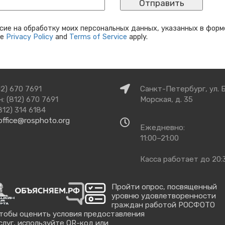
сие на обработку моих персональных данных, указанных в форм
le
Privacy Policy
and
Terms of Service
apply.
Как
12) 670 7691
Санкт-Петербург, ул. 
добраться
: (812) 670 7691
Морская, д. 35
812) 314 6184
office@rosphoto.org
Время
Ежедневно:
работы
11:00–21:00
Касса работает до 20:
Пройти опрос, посвященный
уровню удовлетворенности
граждан работой РОСФОТО
тобы оценить условия предоставления
слуг, используйте QR-код или