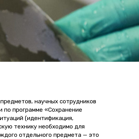
 пред­ме­тов, на­уч­ных со­труд­ни­ков
ии по про­грам­ме «Со­хра­не­ние
­ту­а­ций (иден­ти­фи­ка­ция,
­скую тех­ни­ку необ­хо­ди­мо для
аж­до­го от­дель­но­го пред­ме­та — это