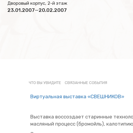
Дворовый корпус, 2-й этаж
23.01.2007
—
20.02.2007
ЧТО ВЫ УВИ­ДИ­ТЕ
СВЯ­ЗАН­НЫЕ СО­БЫ­ТИЯ
Вир­ту­аль­ная вы­став­ка «СВЕШ­НИ­КОВ»
Вы­став­ка вос­со­зда­ет ста­рин­ные тех­но­ло
мас­ля­ный про­цесс (бро­мойль), ка­ло­ти­пию