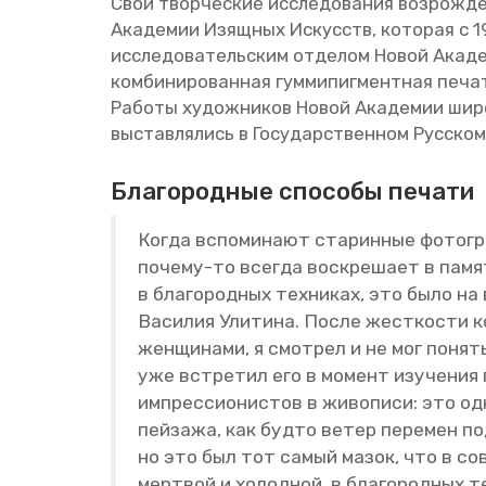
Свои твор­че­ские ис­сле­до­ва­ния воз­рож­де
Ака­де­мии Изящ­ных Ис­кусств, ко­то­рая c 19
ис­сле­до­ва­тель­ским от­де­лом Новой Ака­д
ком­би­ни­ро­ван­ная гум­ми­пиг­мент­ная пе­ча
Ра­бо­ты ху­дож­ни­ков Новой Ака­де­мии ши­р
вы­став­ля­лись в Го­су­дар­ствен­ном Рус­ско
Бла­го­род­ные спо­со­бы пе­ча­ти
Когда вспо­ми­на­ют ста­рин­ные фо­то­гр
по­че­му-то все­гда вос­кре­ша­ет в па­м
в бла­го­род­ных тех­ни­ках, это было 
Ва­си­лия Ули­ти­на. После жест­ко­сти 
жен­щи­на­ми, я смот­рел и не мог по­ня
уже встре­тил его в мо­мент изу­че­ния п
им­прес­си­о­ни­стов в жи­во­пи­си: это о
пей­за­жа, как будто ветер пе­ре­мен поду
но это был тот самый мазок, что в со­вр
мерт­вой и хо­лод­ной, в бла­го­род­ных т