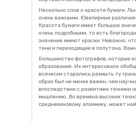
Несколь­ко слов о кра­со­те бу­ма­ги. Льн
очень важ­ны­ми. Юве­лир­ные раз­ли­чия 
Кра­со­та бу­ма­ги имеет боль­шое зна­че­
очень по­дроб­ны­ми, то есть бла­го­род­
зна­че­ние имеют крас­ки. Неваж­но, что эт
тени и пе­ре­хо­дя­щие в по­лу­то­на. Ва
Боль­шин­ство фо­то­гра­фов, ко­то­рые ко
об­ра­зо­ва­ние. Их ин­те­ре­со­ва­ло обо
вся­че­ски ста­ра­лись раз­мыть ту грань
образ был не менее важен, чем на­уч­ная 
впо­след­ствии с раз­ви­ти­ем тех­ни­ки о
мыш­ле­нию. Во вре­ме­на вы­со­ких тех­но­
сред­не­ве­ко­во­му ал­хи­ми­ку, может на