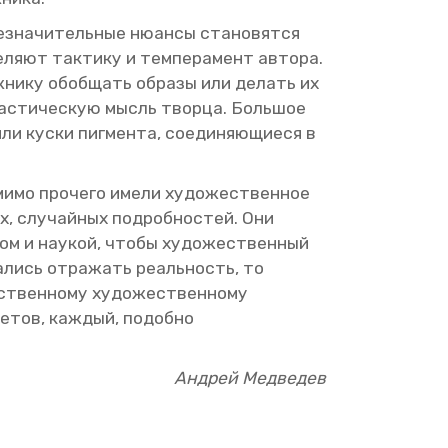
езна­чи­тель­ные ню­ан­сы ста­но­вят­ся
ля­ют так­ти­ку и тем­пе­ра­мент ав­то­ра.
ож­ни­ку обоб­щать об­ра­зы или де­лать их
пла­сти­че­скую мысль твор­ца. Боль­шое
ли куски пиг­мен­та, со­еди­ня­ю­щи­е­ся в
ми­мо про­че­го имели ху­до­же­ствен­ное
ых, слу­чай­ных по­дроб­но­стей. Они
ом и на­у­кой, чтобы ху­до­же­ствен­ный
­лись от­ра­жать ре­аль­ность, то
ствен­но­му ху­до­же­ствен­но­му
ре­тов, каж­дый, по­доб­но
Ан­дрей Мед­ве­дев