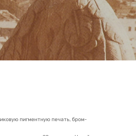
а­би­ко­вую пиг­мент­ную пе­чать, бром-