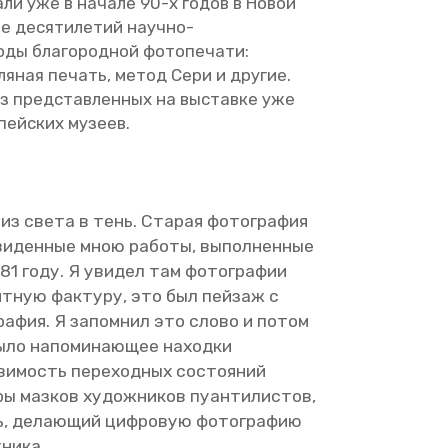
­ча­ли уже в на­ча­ле 90-х годов в Новой
 де­ся­ти­ле­тий на­уч­но-
ды бла­го­род­ной фо­то­пе­ча­ти:
с­ля­ная пе­чать, метод Сери и дру­гие.
 из пред­став­лен­ных на вы­став­ке уже
­пей­ских му­зеев.
в из света в тень. Ста­рая фо­то­гра­фия
ви­ден­ные мною ра­бо­ты, вы­пол­нен­ные
1 году. Я уви­дел там фо­то­гра­фии
ят­ную фак­ту­ру, это был пей­заж с
гра­фия. Я за­пом­нил это слово и потом
ло на­по­ми­на­ю­щее на­ход­ки
ви­мость пе­ре­ход­ных со­сто­я­ний
ы маз­ков ху­дож­ни­ков пу­ан­ти­ли­стов,
 де­ла­ю­щий циф­ро­вую фо­то­гра­фию
­ни­ка.