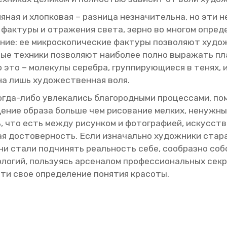
я­ная и хлоп­ко­вая – раз­ни­ца незна­чи­тель­на, но эти н
фак­ту­ры и от­ра­же­ния света, зерно во мно­гом опре­де­
ние: ее мик­ро­ско­пи­че­ские фак­ту­ры поз­во­ля­ют ху­д
ные тех­ни­ки поз­во­ля­ют наи­бо­лее полно вы­ра­жать 
о – мо­ле­ку­лы се­реб­ра, груп­пи­ру­ю­щи­е­ся в тенях, и
жна лишь ху­до­же­ствен­ная воля.
гда-либо увле­ка­лись бла­го­род­ны­ми про­цес­са­ми, по­
б­ще­ние об­ра­за боль­ше чем ри­со­ва­ние мел­ких, ненуж­н
, что есть между ри­сун­ком и фо­то­гра­фи­ей, ис­кус­ств
до­сто­вер­ность. Если из­на­чаль­но ху­дож­ни­ки ста­ра
ни стали под­чи­нять ре­аль­ность себе, со­об­раз­но соб­
ло­гий, поль­зу­ясь ар­се­на­лом про­фес­си­о­наль­ных сек­
йти свое опре­де­ле­ние по­ня­тия кра­со­ты.