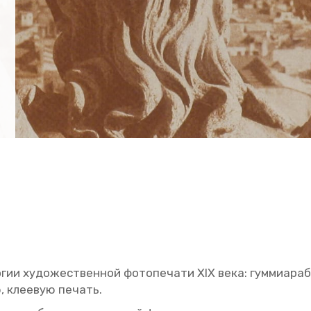
­гии ху­до­же­ствен­ной фо­то­пе­ча­ти XIX века: гум­ми­а­р
, кле­е­вую пе­чать.