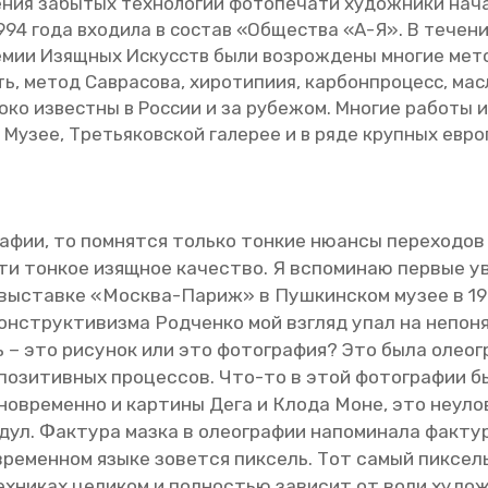
­ния за­бы­тых тех­но­ло­гий фо­то­пе­ча­ти ху­дож­ни­ки на
94 года вхо­ди­ла в со­став «Об­ще­ства «А-Я». В те­че­ние
е­мии Изящ­ных Ис­кусств были воз­рож­де­ны мно­гие ме­то­
ть, метод Сав­ра­со­ва, хи­ро­ти­пи­ия, кар­бон­про­цесс, ма
о­ко из­вест­ны в Рос­сии и за ру­бе­жом. Мно­гие ра­бо­ты
м Музее, Тре­тья­ков­ской га­ле­рее и в ряде круп­ных ев­ро
а­фии, то пом­нят­ся толь­ко тон­кие ню­ан­сы пе­ре­хо­до
я­ти тон­кое изящ­ное ка­че­ство. Я вспо­ми­наю пер­вые у
на вы­став­ке «Москва-Париж» в Пуш­кин­ском музее в 198
кон­струк­ти­виз­ма Род­чен­ко мой взгляд упал на непо­н
ть – это ри­су­нок или это фо­то­гра­фия? Это была олео­
о­зи­тив­ных про­цес­сов. Что-то в этой фо­то­гра­фии бы
д­но­вре­мен­но и кар­ти­ны Дега и Клода Моне, это неуло­
л. Фак­ту­ра мазка в олео­гра­фии на­по­ми­на­ла фак­ту­р
е­мен­ном языке зо­вет­ся пик­сель. Тот самый пик­сель,
ех­ни­ках це­ли­ком и пол­но­стью за­ви­сит от воли ху­дож