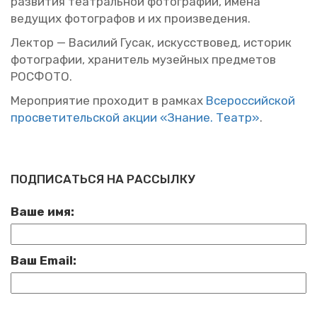
раз­ви­тия те­ат­раль­ной фо­то­гра­фии, имена
ве­ду­щих фо­то­гра­фов и их про­из­ве­де­ния.
Лек­тор — Ва­си­лий Гусак, ис­кус­ство­вед, ис­то­рик
фо­то­гра­фии, хра­ни­тель му­зей­ных пред­ме­тов
РОС­ФО­ТО.
Ме­ро­при­я­тие про­хо­дит в рам­ках
Все­рос­сий­ской
про­све­ти­тель­ской акции «Зна­ние. Театр»
.
ПОДПИСАТЬСЯ НА РАССЫЛКУ
Ваше имя:
Ваш Email: