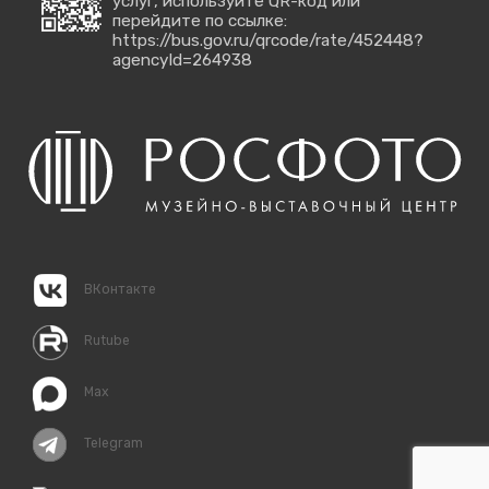
услуг, используйте QR-код или
перейдите по ссылке:
https://bus.gov.ru/qrcode/rate/452448?
agencyId=264938
ВКонтакте
Rutube
Max
Telegram