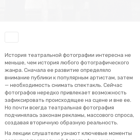
Включить
навигацию
Ис­то­рия те­ат­раль­ной фо­то­гра­фии ин­те­рес­на не
мень­ше, чем ис­то­рия лю­бо­го фо­то­гра­фи­че­ско­го
жанра. Сна­ча­ла ее раз­ви­тие опре­де­ля­ло
вни­ма­ние пуб­ли­ки к по­пу­ляр­ным ар­ти­стам, затем
— необ­хо­ди­мость сни­мать спек­такль. Сей­час
фо­то­гра­фов неред­ко при­вле­ка­ет воз­мож­ность
за­фик­си­ро­вать про­ис­хо­дя­щее на сцене и вне ее.
Но почти все­гда те­ат­раль­ная фо­то­гра­фия
под­чи­ня­лась за­ко­нам ре­кла­мы, мас­со­во­го спро­са,
со­зда­вая вто­рич­ную об­раз­ную ре­аль­ность.
На лек­ции слу­ша­те­ли узна­ют клю­че­вые мо­мен­ты