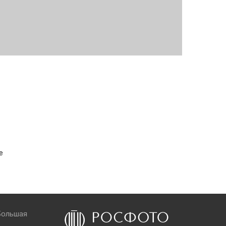
е
Большая