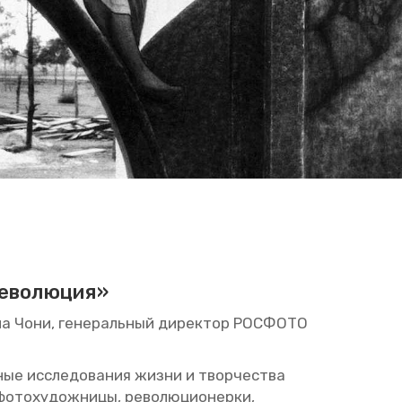
е­во­лю­ция»
ола Чони, ге­не­раль­ный ди­рек­тор РОС­ФО­ТО
­ные ис­сле­до­ва­ния жизни и твор­че­ства
то­ху­дож­ни­цы, ре­во­лю­ци­о­нер­ки,