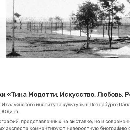
­ки «Тина Мо­дот­ти. Ис­кус­ство. Лю­бовь. Р
 Ита­льян­ско­го ин­сти­ту­та куль­ту­ры в Пе­тер­бур­ге Па
а Юдина.
­гра­фий, пред­став­лен­ных на вы­став­ке, но и со­вре­мен
х экс­пер­та ком­мен­ти­ру­ют неве­ро­ят­ную био­гра­фию фо­