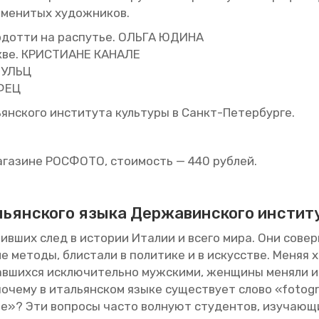
име­ни­тых ху­дож­ни­ков.
Мо­дот­ти на рас­пу­тье. ОЛЬГА ЮДИНА
ве. КРИ­СТИ­АНЕ КА­НА­ЛЕ
 ШУЛЬЦ
­ФЕЦ
ян­ско­го ин­сти­ту­та куль­ту­ры в Санкт-Пе­тер­бур­ге.
­га­зине РОС­ФО­ТО, сто­и­мость — 440 руб­лей.
­льян­ско­го языка Дер­жа­вин­ско­го ин­сти­
вив­ших след в ис­то­рии Ита­лии и всего мира. Они со­вер­ш
е ме­то­ды, бли­ста­ли в по­ли­ти­ке и в ис­кус­стве. Меняя х
ав­ших­ся ис­клю­чи­тель­но муж­ски­ми, жен­щи­ны ме­ня­ли
 по­че­му в ита­льян­ском языке су­ще­ству­ет слово «fot
e»? Эти во­про­сы часто вол­ну­ют сту­ден­тов, изу­ча­ю­щ