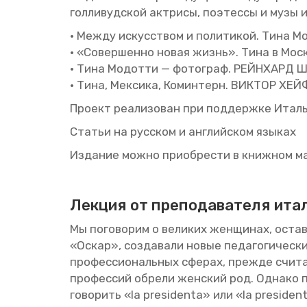
гол­ли­вуд­ской ак­три­сы, по­этес­сы и музы 
• Между ис­кус­ством и по­ли­ти­кой. Тина 
• «Со­вер­шен­но новая жизнь». Тина в Моск
• Тина Мо­дот­ти — фо­то­граф. РЕЙ­Н­ХАРД
• Тина, Мек­си­ка, Ко­мин­терн. ВИК­ТОР ХЕЙ
Про­ект ре­а­ли­зо­ван при под­держ­ке Ита­ль
Ста­тьи на рус­ском и ан­глий­ском язы­ках
Из­да­ние можно при­об­ре­сти в книж­ном ма
Лек­ция от пре­по­да­ва­те­ля ита
Мы по­го­во­рим о ве­ли­ких жен­щи­нах, оста­
«Оскар», со­зда­ва­ли новые пе­да­го­ги­че­ски
про­фес­си­о­наль­ных сфе­рах, пре­жде счи­т
про­фес­сий об­ре­ли жен­ский род. Од­на­ко
го­во­рить «la presidenta» или «la president