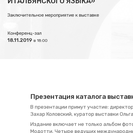
ИТАЛЬЯНСКОГО ЯЗЫКА»
Заключительное мероприятие к выставке
Конференц-зал
18.11.2019
в 18:00
Пре­зен­та­ция ка­та­ло­га вы­став
В пре­зен­та­ции при­мут уча­стие: ди­рек­тор
Захар Ко­лов­ский, ку­ра­тор вы­став­ки
Ольг
Из­да­ние вклю­ча­ет не толь­ко аль­бом фо­то
Мо­дот­ти. Че­ты­ре ве­ду­щих меж­ду­на­род­ны