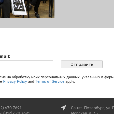
mail:
сие на обработку моих персональных данных, указанных в форм
le
Privacy Policy
and
Terms of Service
apply.
Как
12) 670 7691
Санкт-Петербург, ул. 
добраться
: (812) 670 7691
Морская, д. 35