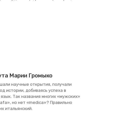
ту­та Марии Гро­мы­ко
а­ли на­уч­ные от­кры­тия, по­лу­ча­ли
од ис­то­рии, до­би­ва­ясь успе­ха в
 и язык. Так на­зва­ния мно­гих «муж­ских»
ografa», но нет «medica»? Пра­виль­но
их ита­льян­ский.