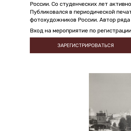
Рос­сии. Со сту­ден­че­ских лет ак­тив­но 
Пуб­ли­ко­вал­ся в пе­ри­о­ди­че­ской пе
фо­то­ху­дож­ни­ков Рос­сии. Автор ряда 
Вход на ме­ро­при­я­тие по ре­ги­стра­ции
ЗАРЕГИСТРИРОВАТЬСЯ