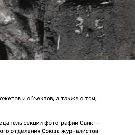
сю­же­тов и объ­ек­тов, а также о том,
се­да­тель сек­ции фо­то­гра­фии Санкт-
о­го от­де­ле­ния Союза жур­на­ли­стов