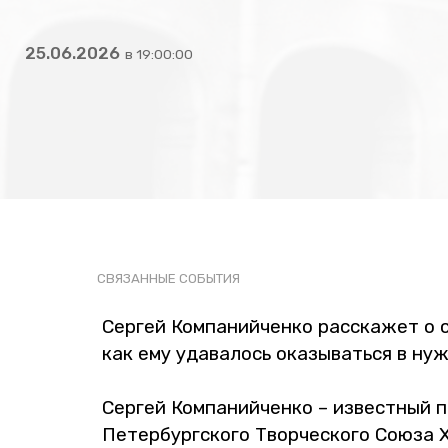
25.06.2026
в 19:00:00
СВЯ­ЗАН­НЫЕ СО­БЫ­ТИЯ
Сер­гей Ком­па­ний­чен­ко рас­ска­жет о 
как ему уда­ва­лось ока­зы­вать­ся в ну
Сер­гей Ком­па­ний­чен­ко – из­вест­ный 
Пе­тер­бург­ско­го Твор­че­ско­го Союза 