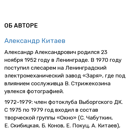
ОБ АВ­ТО­РЕ
Алек­сандр Ки­та­ев
Алек­сандр Алек­сан­дро­вич ро­дил­ся 23
но­яб­ря 1952 году в Ле­нин­гра­де. В 1970 году
по­сту­пил сле­са­рем на Ле­нин­град­ский
элек­тро­ме­ха­ни­че­ский завод «Заря», где под
вли­я­ни­ем со­слу­жив­ца В. Стри­же­ко­зи­на
увлек­ся фо­то­гра­фи­ей.
1972–1979: член фо­то­клу­ба Вы­борг­ско­го ДК.
С 1975 по 1979 год вхо­дил в со­став
твор­че­ской груп­пы «Окно» (С. Ча­бут­кин,
Е. Ски­биц­кая, Б. Конов, Е. Покуц, А. Ки­та­ев),