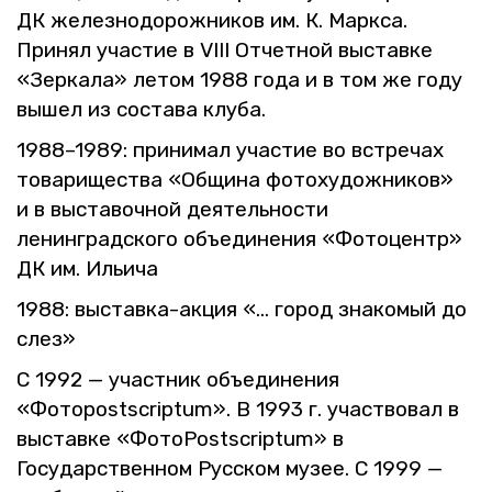
ДК же­лез­но­до­рож­ни­ков им. К. Марк­са.
При­нял уча­стие в VIII От­чет­ной вы­став­ке
«Зер­ка­ла» летом 1988 года и в том же году
вышел из со­ста­ва клуба.
1988–1989: при­ни­мал уча­стие во встре­чах
то­ва­ри­ще­ства «Об­щи­на фо­то­ху­дож­ни­ков»
и в вы­ста­воч­ной де­я­тель­но­сти
ле­нин­град­ско­го объ­еди­не­ния «Фо­то­центр»
ДК им. Ильи­ча
1988: вы­став­ка-акция «… город зна­ко­мый до
слез»
С 1992 — участ­ник объ­еди­не­ния
«Фо­тоpostscriptum». В 1993 г. участ­во­вал в
вы­став­ке «Фо­тоPostscriptum» в
Го­су­дар­ствен­ном Рус­ском музее. С 1999 —