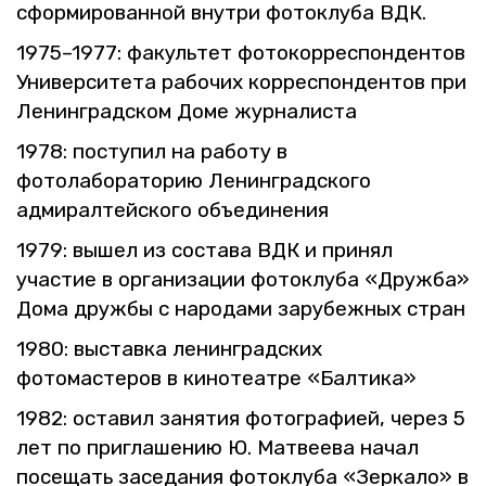
сфор­ми­ро­ван­ной внут­ри фо­то­клу­ба ВДК.
1975–1977: фа­куль­тет фо­то­кор­ре­спон­ден­тов
Уни­вер­си­те­та ра­бо­чих кор­ре­спон­ден­тов при
Ле­нин­град­ском Доме жур­на­ли­ста
1978: по­сту­пил на ра­бо­ту в
фо­то­ла­бо­ра­то­рию Ле­нин­град­ско­го
ад­ми­рал­тей­ско­го объ­еди­не­ния
1979: вышел из со­ста­ва ВДК и при­нял
уча­стие в ор­га­ни­за­ции фо­то­клу­ба «Друж­ба»
Дома друж­бы с на­ро­да­ми за­ру­беж­ных стран
1980: вы­став­ка ле­нин­град­ских
фо­то­ма­сте­ров в ки­но­те­ат­ре «Бал­ти­ка»
1982: оста­вил за­ня­тия фо­то­гра­фи­ей, через 5
лет по при­гла­ше­нию Ю. Мат­ве­е­ва начал
по­се­щать за­се­да­ния фо­то­клу­ба «Зер­ка­ло» в