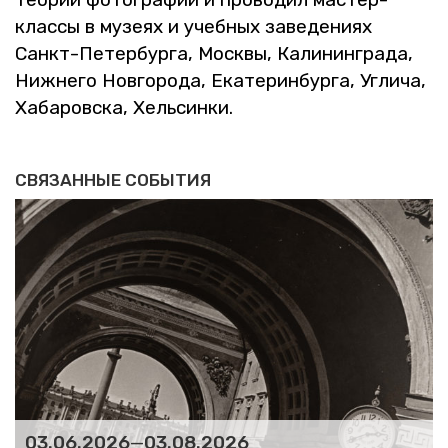
клас­сы в му­зе­ях и учеб­ных за­ве­де­ни­ях
Санкт-Пе­тер­бур­га, Моск­вы, Ка­ли­нин­гра­да,
Ниж­не­го Нов­го­ро­да, Ека­те­рин­бур­га, Уг­ли­ча,
Ха­ба­ров­ска, Хель­син­ки.
СВЯЗАННЫЕ СОБЫТИЯ
03.06.2026
—
03.08.2026