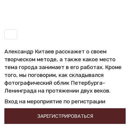
Включить
навигацию
Алек­сандр Ки­та­ев рас­ска­жет о своем
твор­че­ском ме­то­де, а также какое место
тема го­ро­да за­ни­ма­ет в его ра­бо­тах. Кроме
того, мы по­го­во­рим, как скла­ды­вал­ся
фо­то­гра­фи­че­ский облик Пе­тер­бур­га-
Ле­нин­гра­да на про­тя­же­нии двух веков.
Вход на ме­ро­при­я­тие по ре­ги­стра­ции
ЗАРЕГИСТРИРОВАТЬСЯ