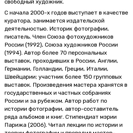
сво­бод­ный ху­дож­ник.
С на­ча­ла 2000-х годов вы­сту­па­ет в ка­че­стве
ку­ра­то­ра, за­ни­ма­ет­ся из­да­тель­ской
де­я­тель­но­стью. Ис­то­рик фо­то­гра­фии,
пи­са­тель. Член Союза фо­то­ху­дож­ни­ков
Рос­сии (1992), Союза ху­дож­ни­ков Рос­сии
(1994). Автор более 70 пер­со­наль­ных
вы­ста­вок, про­хо­див­ших в Рос­сии, Ан­глии,
Гер­ма­нии, Гол­лан­дии, Гре­ции, Ита­лии,
Швей­ца­рии; участ­ник более 150 груп­по­вых
вы­ста­вок. Про­из­ве­де­ния ма­сте­ра хра­нят­ся в
го­су­дар­ствен­ных и част­ных со­бра­ни­ях
Рос­сии и за ру­бе­жом. Автор работ по
ис­то­рии фо­то­гра­фии, автор-со­ста­ви­тель
ряда аль­бо­мов и книг. Сти­пен­ди­ат мэрии
Па­ри­жа (2006). Читал лек­ции по ис­то­рии и
тео­рии фо­то­гра­фии и про­во­дил ма­стер-