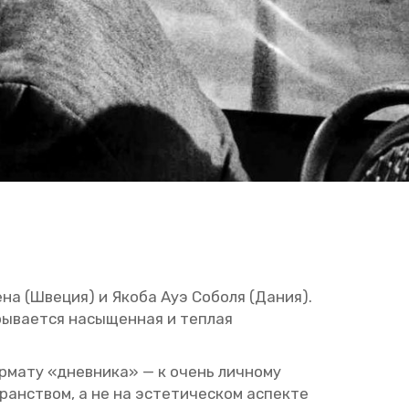
се­на (Шве­ция) и Якоба Ауэ Со­бо­ля (Дания).
ы­ва­ет­ся на­сы­щен­ная и теп­лая
ор­ма­ту «днев­ни­ка» — к очень лич­но­му
ан­ством, а не на эс­те­ти­че­ском ас­пек­те