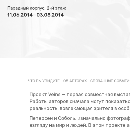
Парадный корпус, 2-й этаж
11.06.2014
—
03.08.2014
ЧТО ВЫ УВИ­ДИ­ТЕ
ОБ АВ­ТО­РАХ
СВЯ­ЗАН­НЫЕ СО­БЫ­ТИ
Про­ект Veins — пер­вая сов­мест­ная вы­став
Ра­бо­ты ав­то­ров сна­ча­ла могут по­ка­зать
ре­аль­ность, во­вле­ка­ю­щая зри­те­ля в осо
Пе­тер­сен и Со­боль, из­на­чаль­но фо­то­гра
взгля­ду на мир и людей. В этом про­ек­те ак