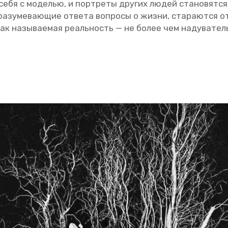
т себя с мо­де­лью, и порт­ре­ты дру­гих людей ста­но­вят­ся 
ра­зу­ме­ва­ю­щие от­ве­та во­про­сы о жизни, ста­ра­ют­ся от
«Так на­зы­ва­е­мая ре­аль­ность — не более чем на­ду­ва­тел