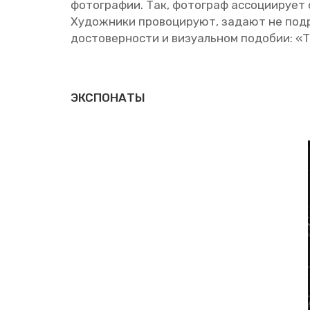
фо­то­гра­фии. Так, фо­то­граф ас­со­ци­и­ру­е
Ху­дож­ни­ки про­во­ци­ру­ют, за­да­ют не под­
до­сто­вер­но­сти и ви­зу­аль­ном по­до­бии: 
ЭКСПОНАТЫ