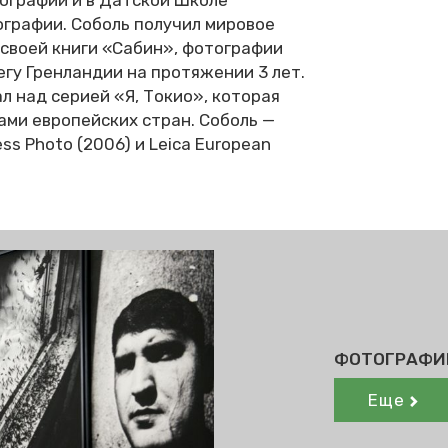
ографии и в Датской Школе
графии. Соболь получил мировое
 своей книги «Сабин», фотографии
егу Гренландии на протяжении 3 лет.
ал над серией «Я, Токио», которая
ми европейских стран. Соболь —
s Photo (2006) и Leica European
ФОТОГРАФИ
Еще