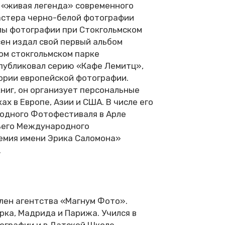
, «живая легенда» современного
астера черно-белой фотографии
лы фотографии при Стокгольмском
сен издал свой первый альбом
ом стокгольмском парке
 опубликовал серию «Кафе Лемитц»,
ории европейской фотографии.
ниг, он организует персональные
ах в Европе, Азии и США. В числе его
одного Фотофестиваля в Арле
ьего Международного
емия имени Эрика Саломона»
.
член агентства «Магнум Фото».
ка, Мадрида и Парижа. Учился в