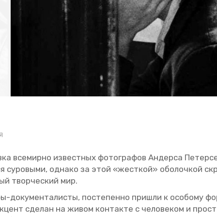
Я
­ка все­мир­но из­вест­ных фо­то­гра­фов Ан­дер­са Пе­тер­
­ся су­ро­вы­ми, од­на­ко за этой «жест­кой» обо­лоч­кой скр
­бый твор­че­ский мир.
­фы-до­ку­мен­та­ли­сты, по­сте­пен­но при­шли к осо­бо­му ф
­цент сде­лан на живом кон­так­те с че­ло­ве­ком и про­стр