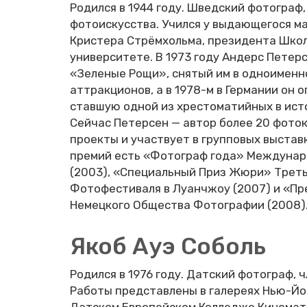
Родился в 1944 году. Шведский фотограф
фотоискусства. Учился у выдающегося м
Кристера Стрёмхольма, президента Шко
университете. В 1973 году Андерс Петер
«Зеленые Рощи», снятый им в одноименн
аттракционов, а в 1978-м в Германии он
ставшую одной из хрестоматийных в ист
Сейчас Петерсен — автор более 20 фоток
проекты и участвует в групповых выставк
премий есть «Фотограф года» Междунар
(2003), «Специальный Приз Жюри» Трет
Фотофестиваля в Луанчжоу (2007) и «Пр
Немецкого Общества Фотографии (2008)
Якоб Ауэ Соболь
Родился в 1976 году. Датский фотограф, 
Работы представлены в галереях Нью-Йор