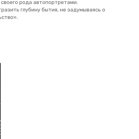
сво­е­го рода ав­то­порт­ре­та­ми.
­ра­зить глу­би­ну бытия, не за­ду­мы­ва­ясь о
ь­ство».