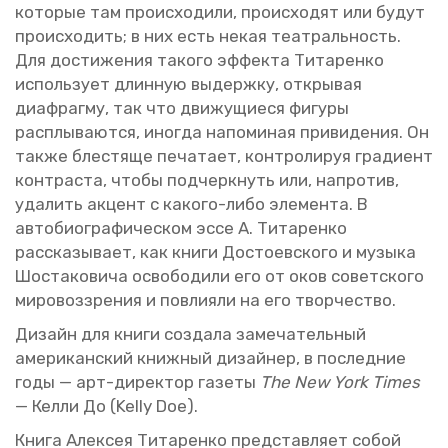
ко­то­рые там про­ис­хо­ди­ли, про­ис­хо­дят или будут
про­ис­хо­дить; в них есть некая те­ат­раль­ность.
Для до­сти­же­ния та­ко­го эф­фек­та Ти­та­рен­ко
ис­поль­зу­ет длин­ную вы­держ­ку, от­кры­вая
диа­фраг­му, так что дви­жу­щи­е­ся фи­гу­ры
рас­плы­ва­ют­ся, ино­гда на­по­ми­ная при­ви­де­ния. Он
также бле­стя­ще пе­ча­та­ет, кон­тро­ли­руя гра­ди­ент
кон­тра­ста, чтобы под­черк­нуть или, на­про­тив,
уда­лить ак­цент с ка­ко­го-либо эле­мен­та. В
ав­то­био­гра­фи­че­ском эссе А. Ти­та­рен­ко
рас­ска­зы­ва­ет, как книги До­сто­ев­ско­го и му­зы­ка
Шо­ста­ко­ви­ча осво­бо­ди­ли его от оков со­вет­ско­го
ми­ро­воз­зре­ния и по­вли­я­ли на его твор­че­ство.
Ди­зайн для книги со­зда­ла за­ме­ча­тель­ный
аме­ри­кан­ский книж­ный ди­зай­нер, в по­след­ние
годы — арт-ди­рек­тор га­зе­ты
The New York Times
— Келли До (Kelly Doe).
Книга Алек­сея Ти­та­рен­ко пред­став­ля­ет собой