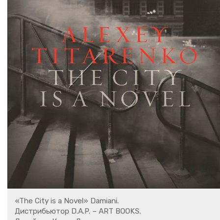
«The City is a Novel» Damiani.
Дис­три­бью­тор D.A.P. – ART BOOKS.