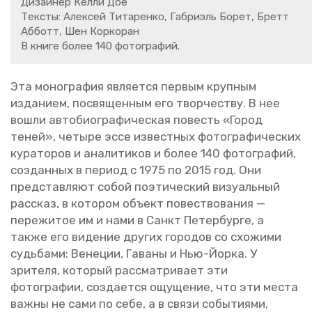
Ди­зай­нер Келли Дое
Тек­сты: Алек­сей Ти­та­рен­ко, Га­б­ри­эль Борет, Бретт
Аб­ботт, Шен Кор­ко­ран
В книге более 140 фо­то­гра­фий.
Эта мо­но­гра­фия яв­ля­ет­ся пер­вым круп­ным
из­да­ни­ем, по­свя­щен­ным его твор­че­ству. В нее
вошли ав­то­био­гра­фи­че­ская по­весть «Город
теней», че­ты­ре эссе из­вест­ных фо­то­гра­фи­че­ских
ку­ра­то­ров и ана­ли­ти­ков и более 140 фо­то­гра­фий,
со­здан­ных в пе­ри­од с 1975 по 2015 год. Они
пред­став­ля­ют собой по­э­ти­че­ский ви­зу­аль­ный
рас­сказ, в ко­то­ром объ­ект по­вест­во­ва­ния —
пе­ре­жи­тое им и нами в Санкт Пе­тер­бур­ге, а
также его ви­де­ние дру­гих го­ро­дов со схо­жи­ми
судь­ба­ми: Ве­не­ции, Га­ва­ны и Нью-Йорка. У
зри­те­ля, ко­то­рый рас­смат­ри­ва­ет эти
фо­то­гра­фии, со­зда­ет­ся ощу­ще­ние, что эти места
важны не сами по себе, а в связи со­бы­ти­я­ми,