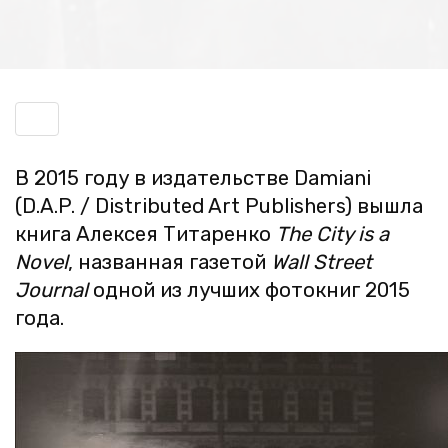
Включить
навигацию
В 2015 году в из­да­тель­стве Damiani
(D.A.P. / Distributed Art Publishers) вышла
книга Алек­сея Ти­та­рен­ко
The City is a
Novel
, на­зван­ная га­зе­той
Wall Street
Journal
одной из луч­ших фо­ток­ниг 2015
года.