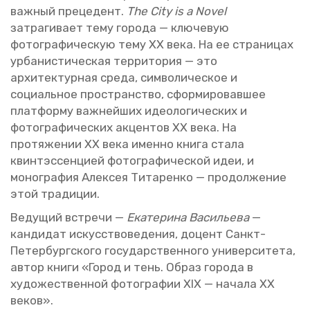
важ­ный пре­це­дент.
The City is a Novel
за­тра­ги­ва­ет тему го­ро­да — клю­че­вую
фо­то­гра­фи­че­скую тему ХХ века. На ее стра­ни­цах
ур­ба­ни­сти­че­ская тер­ри­то­рия — это
ар­хи­тек­тур­ная среда, сим­во­ли­че­ское и
со­ци­аль­ное про­стран­ство, сфор­ми­ро­вав­шее
плат­фор­му важ­ней­ших идео­ло­ги­че­ских и
фо­то­гра­фи­че­ских ак­цен­тов ХХ века. На
про­тя­же­нии ХХ века имен­но книга стала
квинт­эс­сен­ци­ей фо­то­гра­фи­че­ской идеи, и
мо­но­гра­фия Алек­сея Ти­та­рен­ко — про­дол­же­ние
этой тра­ди­ции.
Ве­ду­щий встре­чи —
Ека­те­ри­на Ва­си­лье­ва
—
кан­ди­дат ис­кус­ство­ве­де­ния, до­цент Санкт-
Пе­тер­бург­ско­го го­су­дар­ствен­но­го уни­вер­си­те­та,
автор книги «Город и тень. Образ го­ро­да в
ху­до­же­ствен­ной фо­то­гра­фии XIX — на­ча­ла ХХ
веков».