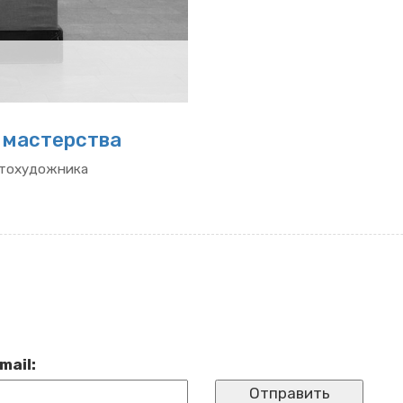
 ма­стер­ства
то­ху­дож­ни­ка
mail: