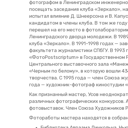
фо­то­гра­фом в Ле­нин­град­ском ин­же­нер­но
по­се­щать за­се­да­ния клуба «Зер­ка­ло», на­
ис­пы­тал вли­я­ние Д. Шне­ер­со­на и В. Ка­пу
кан­ди­да­том в члены клуба. В том же году 
пе­ре­шел на его место в фо­то­ла­бо­ра­то­рию
Ле­нин­град­ско­го двор­ца мо­ло­де­жи. В 198
клуба «Зер­ка­ло». В 1991–1998 годах — за­ве­
фа­куль­те­та жур­на­ли­сти­ки СПбГУ. В 1993 
«Фо­тоPostscriptum» в Го­су­дар­ствен­ном Р
Цен­траль­но­го вы­ста­воч­но­го зала «Манеж
«Чер­ным по бе­ло­му», в ко­то­рую вошли 43
твор­че­ства. С 1995 года — член Союза жур
года — ху­дож­ник-фо­то­граф ки­но­сту­дии
Как при­знан­ный ма­стер, Усов неод­но­кра
раз­лич­ных фо­то­гра­фи­че­ских кон­кур­сов
фо­то­вы­ста­вок. Член Союза Ху­дож­ни­ков Р
Фо­то­ра­бо­ты ма­сте­ра на­хо­дят­ся в со­бра­н
Биб­лио­те­ка Ав­ра­ама Лин­коль­на, 