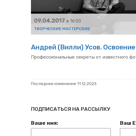
09.04.2017
в 16:00
ТВОР­ЧЕ­СКИЕ МА­СТЕР­СКИЕ
Ан­дрей (Вилли) Усов. Осво­е­ние
Про­фес­си­о­наль­ные сек­ре­ты от из­вест­но­го фо­
По­след­нее из­ме­не­ние 11.12.2023
ПОДПИСАТЬСЯ НА РАССЫЛКУ
Ваше имя:
Ваш E