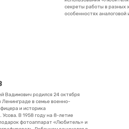
сек­ре­ты ра­бо­ты в раз­ных 
осо­бен­но­стях ана­ло­го­вой
в
й Ва­ди­мо­вич ро­дил­ся 24 ок­тяб­ря
 Ле­нин­гра­де в семье во­ен­но-
фи­це­ра и ис­то­ри­ка
. Усова. В 1958 году на 8-летие
 по­да­рок фо­то­ап­па­рат «Лю­би­тель» и