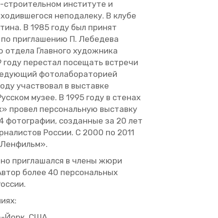
-стро­и­тель­ном ин­сти­ту­те и
хо­див­ше­го­ся непо­да­ле­ку. В клубе
­сти­на. В 1985 году был при­нят
по при­гла­ше­нию П. Ле­бе­де­ва
 от­де­ла Глав­но­го ху­дож­ни­ка
9 году пе­ре­стал по­се­щать встре­чи
ду­ю­щий фо­то­ла­бо­ра­то­ри­ей
году участ­во­вал в вы­став­ке
ус­ском музее. В 1995 году в сте­нах
» про­вел пер­со­наль­ную вы­став­ку
4 фо­то­гра­фии, со­здан­ные за 20 лет
­на­ли­стов Рос­сии. С 2000 по 2011
 «Лен­фильм».
т­но при­гла­шал­ся в члены жюри
. Автор более 40 пер­со­наль­ных
ос­сии.
и­ях:
Нью-Йорк, США