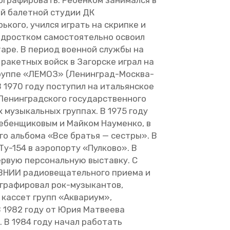
­гра­фи­ро­вать. Ре­бен­ком за­ни­мал­ся в
ой ба­лет­ной сту­дии ДК
рь­ко­го, учил­ся иг­рать на скрип­ке и
д­рост­ком са­мо­сто­я­тель­но осво­ил
та­ре. В пе­ри­од во­ен­ной служ­бы на
ра­кет­ных войск в За­гор­ске играл на
 груп­пе «ЛЕМОЗ» (Ле­нин­град-Москва-
В 1970 году по­сту­пил на ита­льян­ское
 Ле­нин­град­ско­го го­су­дар­ствен­но­го
х му­зы­каль­ных груп­пах. В 1975 году
е­бен­щи­ко­вым и Май­ком На­у­мен­ко, в
го аль­бо­ма «Все бра­тья — сест­ры». В
Ту-154 в аэро­пор­ту «Пул­ко­во». В
ервую пер­со­наль­ную вы­став­ку. С
ВНИИ ра­дио­ве­ща­тель­но­го при­е­ма и
о­гра­фи­ро­вал рок-му­зы­кан­тов,
 кас­сет групп «Ак­ва­ри­ум»,
В 1982 году от Юрия Мат­ве­е­ва
». В 1984 году начал ра­бо­тать