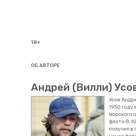
18+
ОБ АВ­ТО­РЕ
Ан­дрей (Вилли) Усо
Усов Ан­дре
1950 году в
мор­ско­го о
флота В. Ю
по­лу­чил в