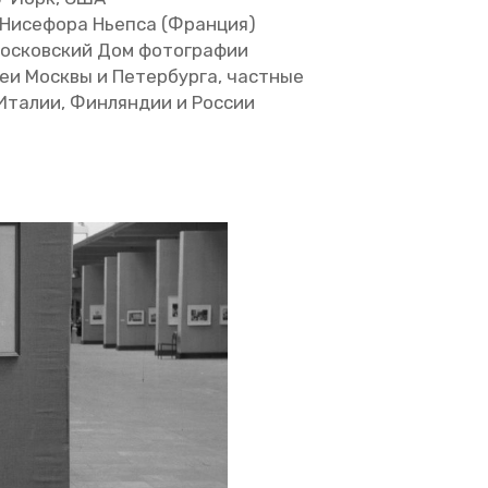
Ни­се­фо­ра Ньеп­са (Фран­ция)
ос­ков­ский Дом фо­то­гра­фии
еи Моск­вы и Пе­тер­бур­га, част­ные
Ита­лии, Фин­лян­дии и Рос­сии