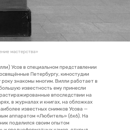
оение мастерства»
лли) Усов в спе­ци­аль­ном пред­став­ле­нии
о­свя­щён­ные Пе­тер­бур­гу, ки­но­сту­дии
 року зна­ко­мы мно­гим. Вилли ра­бо­та­ет в
­боль­шую из­вест­ность ему при­нес­ли
ас­ти­ра­жи­ро­ван­ные впо­след­ствии на
­рях, в жур­на­лах и кни­гах, на об­лож­ках
наи­бо­лее из­вест­ных сним­ков Усова —
ным ап­па­ра­том «Лю­би­тель» (6х6). На
­ник по­де­лил­ся своим опы­том
ля» и сред­не­фор­мат­ных камер, от­крыл