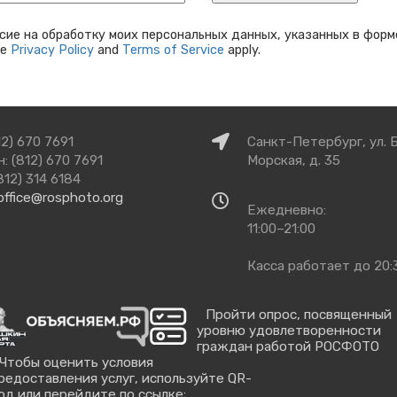
сие на обработку моих персональных данных, указанных в форм
le
Privacy Policy
and
Terms of Service
apply.
Как
12) 670 7691
Санкт-Петербург, ул. 
добраться
: (812) 670 7691
Морская, д. 35
812) 314 6184
office@rosphoto.org
Время
Ежедневно:
работы
11:00–21:00
Касса работает до 20:
Пройти опрос, посвященный
уровню удовлетворенности
граждан работой РОСФОТО
Чтобы оценить условия
редоставления услуг, используйте QR-
од или перейдите по ссылке: