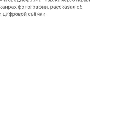
жан­рах фо­то­гра­фии, рас­ска­зал об
 и циф­ро­вой съём­ки.