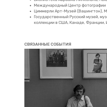
Меж­ду­на­род­ный Центр фо­то­гра­фии 
Цим­мер­ли Арт-Музей (Ва­шинг­тон), М
Го­су­дар­ствен­ный Рус­ский музей, муз
кол­лек­ции в США, Ка­на­де, Фран­ции, 
СВЯ­ЗАН­НЫЕ СО­БЫ­ТИЯ