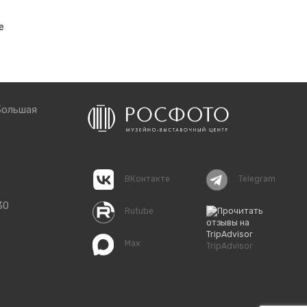
е
Большая
ВКонтакте
Telegram
30
Rutube
Max
TripAdvisor