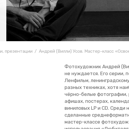
и, презентации
Андрей (Вилли) Усов
. Мастер-класс «Осв
Фо­то­ху­дож­ник Ан­дрей (Ви
не нуж­да­ет­ся. Его серии, п
Лен­фильм, ле­нин­град­ско­му
раз­ных тех­ни­ках, хотя наи
чёрно-белые фо­то­гра­фии, р
афи­шах, по­сте­рах, ка­лен­да
ви­ни­ло­вых LP и CD. Среди 
сде­лан­ные сред­не­фор­мат­
ма­стер-клас­се фо­то­ху­дож
ис­поль­зо­ва­ния «Лю­би­те­