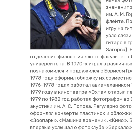
начал фо­то
зна­ме­ни­т
им. А. М. Го
флей­те. По
игру на ги­
узле связи 
ги­та­ре в
За­горск). 
от­де­ле­ние фи­ло­ло­ги­че­ско­го фа­куль­те­та
уни­вер­си­те­та. В 1970-х играл в раз­лич­ны
по­зна­ко­мил­ся и по­дру­жил­ся с Бо­ри­сом Гр
1978 году офор­мил об­лож­ку их сов­мест­но­
1976–1978 годах ра­бо­тал авиа­ме­ха­ни­ком 
1979 году в ки­но­те­ат­ре «Охта» от­крыл п
1979 по 1982 год ра­бо­тал фо­то­гра­фом во 
аку­сти­ки им. А. С. По­по­ва. Ре­гу­ляр­но фо­т
оформ­лял кон­вер­ты пла­сти­нок и об­лож­ки
«Зоо­парк», «Ма­ши­на вре­ме­ни», «Кино». 
впер­вые услы­шал о фо­то­клу­бе «Зер­ка­ло