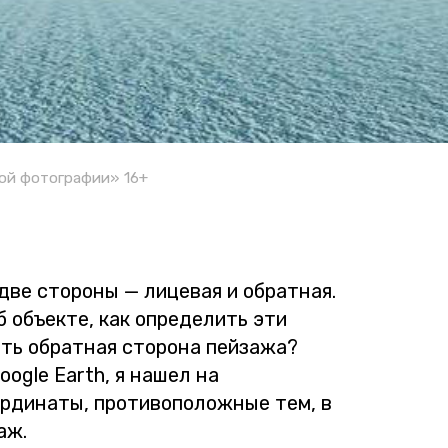
ой фотографии» 16+
две сто­ро­ны — ли­це­вая и об­рат­ная.
объ­ек­те, как опре­де­лить эти
 об­рат­ная сто­ро­на пей­за­жа?
Google Earth, я нашел на
р­ди­на­ты, про­ти­во­по­лож­ные тем, в
аж.