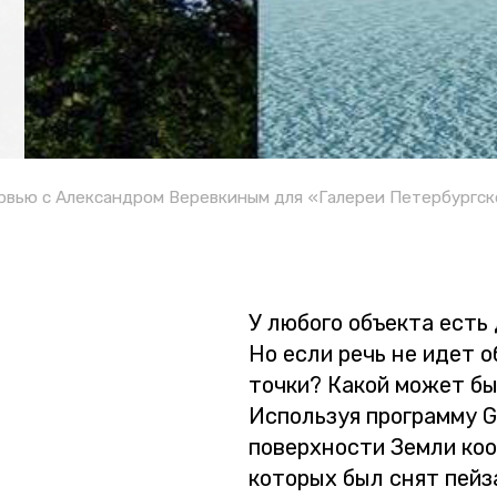
рвью с Александром Веревкиным для «Галереи Петербургск
У лю­бо­го объ­ек­та есть 
Но если речь не идет об 
точки? Какой может быть
Ис­поль­зуя про­грам­му 
по­верх­но­сти Земли ко­о
ко­то­рых был снят пей­з