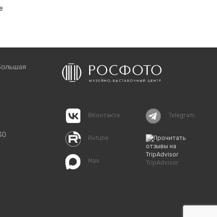
е
Большая
ВКонтакте
Telegram
30
Rutube
Max
TripAdvisor