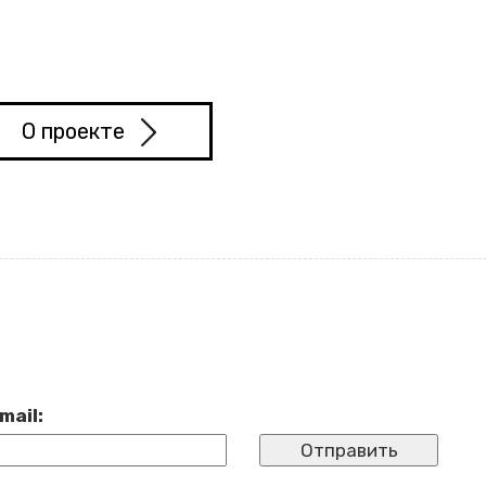
О про­ек­те
mail: