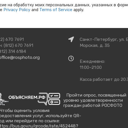
сие на обработку моих персональных данных, указанных в форм
le
Privacy Policy
and
Terms of Service
apply.
Как
12) 670 7691
Санкт-Петербург, ул. 
добраться
: (812) 670 7691
Морская, д. 35
812) 314 6184
office@rosphoto.org
Время
Ежедневно:
работы
11:00–21:00
Касса работает до 20:
Пройти опрос, посвященный
уровню удовлетворенности
граждан работой РОСФОТО
Чтобы оценить условия
редоставления услуг, используйте QR-
од или перейдите по ссылке:
ttps://bus.gov.ru/qrcode/rate/452448?