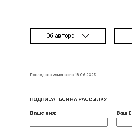
Об ав­то­ре
По­след­нее из­ме­не­ние 18.06.2025
ПОДПИСАТЬСЯ НА РАССЫЛКУ
Ваше имя:
Ваш E