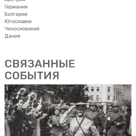
Гер­ма­ния
Бол­га­рия
Юго­сла­вия
Че­хо­сло­ва­кия
Дания
СВЯ­ЗАН­НЫЕ
СО­БЫ­ТИЯ