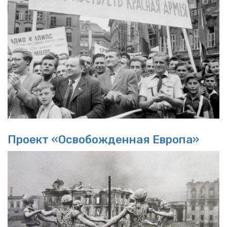
Про­ект «Осво­бож­ден­ная Ев­ро­па»