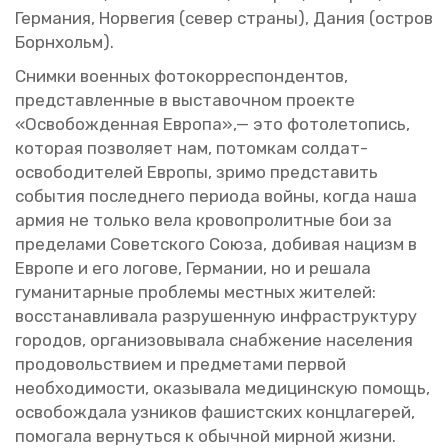
Гер­ма­ния, Нор­ве­гия (север стра­ны), Дания (ост­ров
Бор­н­хольм).
Сним­ки во­ен­ных фо­то­кор­ре­спон­ден­тов,
пред­став­лен­ные в вы­ста­воч­ном про­ек­те
«Осво­бож­ден­ная Ев­ро­па»,— это фо­то­ле­то­пись,
ко­то­рая поз­во­ля­ет нам, по­том­кам сол­дат-
осво­бо­ди­те­лей Ев­ро­пы, зримо пред­ста­вить
со­бы­тия по­след­не­го пе­ри­о­да войны, когда наша
армия не толь­ко вела кро­во­про­лит­ные бои за
пре­де­ла­ми Со­вет­ско­го Союза, до­би­вая на­цизм в
Ев­ро­пе и его ло­го­ве, Гер­ма­нии, но и ре­ша­ла
гу­ма­ни­тар­ные про­бле­мы мест­ных жи­те­лей:
вос­ста­нав­ли­ва­ла раз­ру­шен­ную ин­фра­струк­ту­ру
го­ро­дов, ор­га­ни­зо­вы­ва­ла снаб­же­ние на­се­ле­ния
про­до­воль­стви­ем и пред­ме­та­ми пер­вой
необ­хо­ди­мо­сти, ока­зы­ва­ла ме­ди­цин­скую по­мощь,
осво­бож­да­ла уз­ни­ков фа­шист­ских конц­ла­ге­рей,
по­мо­га­ла вер­нуть­ся к обыч­ной мир­ной жизни.