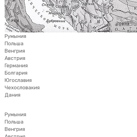
Ру­мы­ния
Поль­ша
Вен­грия
Ав­стрия
Гер­ма­ния
Бол­га­рия
Юго­сла­вия
Че­хо­сло­ва­кия
Дания
Ру­мы­ния
Поль­ша
Вен­грия
Ав­стрия