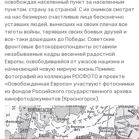
осво­бож­дая на­се­лен­ный пункт за на­се­лен­ным
пунк­том, стра­ну за стра­ной. С их сним­ков смот­рят
на нас без­мер­но счаст­ли­вые лица бес­ко­неч­но
устав­ших людей, вы­нес­ших на своих пле­чах все
тя­го­ты войны, те­ряв­ших своих бо­е­вых дру­зей и
все-таки до­шед­ших до По­бе­ды. Со­вет­ские
фрон­то­вые фо­то­кор­ре­спон­ден­ты оста­ви­ли
неза­бы­ва­е­мые кадры ве­сен­ней ра­дост­ной
Ев­ро­пы, осво­бо­див­шей­ся от ужа­сов на­циз­ма и
на­чи­на­ю­щей новую мир­ную жизнь.По­ми­мо
фо­то­гра­фий из кол­лек­ции РОС­ФО­ТО в про­ек­те
«Осво­бож­ден­ная Ев­ро­па» участ­ву­ют фо­то­сним­ки
из фон­дов Рос­сий­ско­го го­су­дар­ствен­но­го ар­хи­ва
ки­но­фо­то­до­ку­мен­тов (Крас­но­горск).