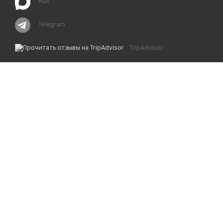
Max
Telegram
TripAdvisor