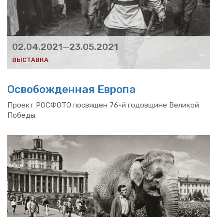
02.04.2021
—
23.05.2021
ВЫ­СТАВ­КА
Осво­бож­ден­ная Ев­ро­па
Про­ект РОС­ФО­ТО по­свя­щен 76-й го­дов­щине Ве­ли­кой
По­бе­ды.