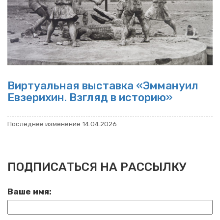
Вир­ту­аль­ная вы­став­ка «Эм­ма­ну­ил
Евзе­ри­хин. Взгляд в ис­то­рию»
По­след­нее из­ме­не­ние 14.04.2026
ПОДПИСАТЬСЯ НА РАССЫЛКУ
Ваше имя: