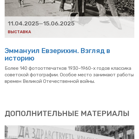
11.04.2025
—
15.06.2025
ВЫ­СТАВ­КА
Эм­ма­ну­ил Евзе­ри­хин. Взгляд в
ис­то­рию
Более 140 фо­то­от­пе­чат­ков 1930–1960-х годов клас­си­ка
со­вет­ской фо­то­гра­фии. Осо­бое место за­ни­ма­ют ра­бо­ты
вре­мен Ве­ли­кой Оте­че­ствен­ной войны.
ДО­ПОЛ­НИ­ТЕЛЬ­НЫЕ МА­ТЕ­РИ­А­ЛЫ