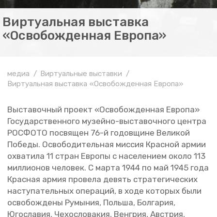
Виртуальная выставка
«Освобожденная Европа»
медиа
Виртуальные выставки
Виртуальная выставка «Освобожденная Европа»
Вы­ста­воч­ный про­ект «Осво­бож­ден­ная Ев­ро­па»
Го­су­дар­ствен­но­го му­зей­но-вы­ста­воч­но­го цен­тра
РОС­ФО­ТО по­свя­щен 76-й го­дов­щине Ве­ли­кой
По­бе­ды. Осво­бо­ди­тель­ная мис­сия Крас­ной армии
охва­ти­ла 11 стран Ев­ро­пы с на­се­ле­ни­ем около 113
мил­ли­о­нов че­ло­век. С марта 1944 по май 1945 года
Крас­ная армия про­ве­ла де­вять стра­те­ги­че­ских
на­сту­па­тель­ных опе­ра­ций, в ходе ко­то­рых были
осво­бож­де­ны Ру­мы­ния, Поль­ша, Бол­га­рия,
Юго­сла­вия, Че­хо­сло­ва­кия, Вен­грия, Ав­стрия,