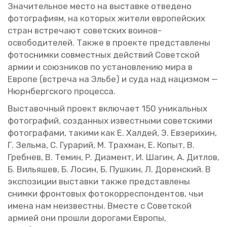
Зна­чи­тель­ное место на вы­став­ке от­ве­де­но
фо­то­гра­фи­ям, на ко­то­рых жи­те­ли ев­ро­пей­ских
стран встре­ча­ют со­вет­ских во­и­нов-
осво­бо­ди­те­лей. Также в про­ек­те пред­став­ле­ны
фо­то­сним­ки сов­мест­ных дей­ствий Со­вет­ской
армии и со­юз­ни­ков по уста­нов­ле­нию мира в
Ев­ро­пе (встре­ча на Эльбе) и суда над на­циз­мом —
Нюрн­берг­ско­го про­цес­са.
Вы­ста­воч­ный про­ект вклю­ча­ет 150 уни­каль­ных
фо­то­гра­фий, со­здан­ных из­вест­ны­ми со­вет­ски­ми
фо­то­гра­фа­ми, та­ки­ми как Е. Хал­дей, Э. Евзе­ри­хин,
Г. Зель­ма, С. Гу­ра­рий, М. Трах­ман, Е. Копыт, В.
Греб­нев, В. Темин, Р. Ди­а­мент, И. Шагин, А. Дит­лов,
Б. Ви­лья­шев, Б. Лосин, Б. Пуш­кин, Л. До­рен­ский. В
экс­по­зи­ции вы­став­ки также пред­став­ле­ны
сним­ки фрон­то­вых фо­то­кор­ре­спон­ден­тов, чьи
имена нам неиз­вест­ны. Вме­сте с Со­вет­ской
ар­ми­ей они про­шли до­ро­га­ми Ев­ро­пы,