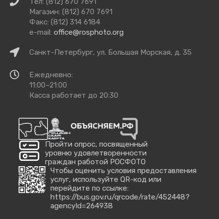
Связаться
Тел: (812) 670 7691
с
Магазин: (812) 670 7691
нами
Факс: (812) 314 6184
e-mail:
office@rosphoto.org
Как
Санкт-Петербург, ул. Большая Морская, д. 35
добраться
Время
Ежедневно:
работы
11:00–21:00
Касса работает до 20:30
Пройти опрос, посвященный
уровню удовлетворенности
граждан работой РОСФОТО
Чтобы оценить условия предоставления
услуг, используйте QR-код или
перейдите по ссылке:
https://bus.gov.ru/qrcode/rate/452448?
agencyId=264938