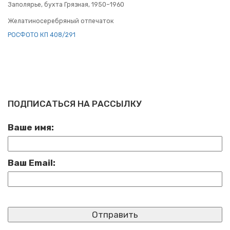
За­по­ля­рье, бухта Гряз­ная, 1950–1960
Же­ла­ти­но­се­реб­ря­ный от­пе­ча­ток
РОС­ФО­ТО КП 408/291
ПОДПИСАТЬСЯ НА РАССЫЛКУ
Ваше имя:
Ваш Email: