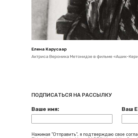
Елена Ка­ру­са­ар
Ак­три­са Ве­ро­ни­ка Ме­то­нид­зе в филь­ме «Ашик-Ке
ПОДПИСАТЬСЯ НА РАССЫЛКУ
Ваше имя:
Ваш E
Нажимая "Отправить", я подтверждаю свое согла