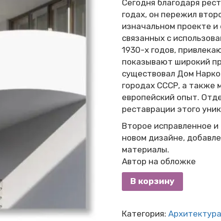
Сегодня благодаря рест
годах, он пережил вто
изначальном проекте и 
связанных с использов
1930-х годов, привлека
показывают широкий пр
существовал Дом Нарко
городах СССР, а также
европейский опыт. Отде
реставрации этого уник
Второе исправленное и
новом дизайне, добавл
материалы.
Автор на обложке
В корзину
Категория:
Архитектур