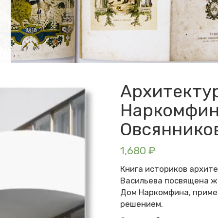
Архитекту
Наркомфина
Овсянников
1,680
₽
Книга историков архит
Васильева посвящена ж
Дом Наркомфина, приме
решением.