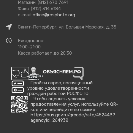
с
Магазин: (812) 670 7691
нами
Факс: (812) 314 6184
e-mail:
office@rosphoto.org
Как
Санкт-Петербург, ул. Большая Морская, д. 35
добраться
Время
Ежедневно:
работы
11:00–21:00
Касса работает до 20:30
Пройти опрос, посвященный
уровню удовлетворенности
граждан работой РОСФОТО
Чтобы оценить условия
предоставления услуг, используйте QR-
код или перейдите по ссылке:
https://bus.gov.ru/qrcode/rate/452448?
agencyId=264938