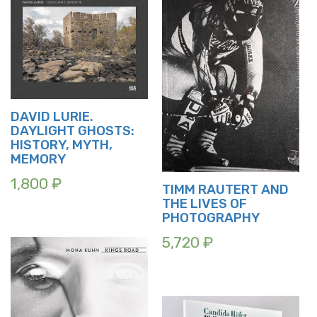
DAVID LURIE.
DAYLIGHT GHOSTS:
HISTORY, MYTH,
MEMORY
1,800
₽
TIMM RAUTERT AND
THE LIVES OF
PHOTOGRAPHY
5,720
₽