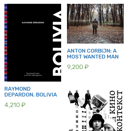
ANTON CORBIJN: A
MOST WANTED MAN
9,200
₽
RAYMOND
DEPARDON. BOLIVIA
4,210
₽