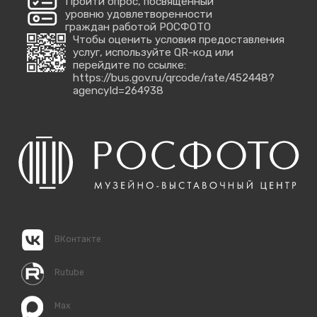
Пройти опрос, посвященный
уровню удовлетворенности
граждан работой РОСФОТО
Чтобы оценить условия предоставления
услуг, используйте QR-код или
перейдите по ссылке:
https://bus.gov.ru/qrcode/rate/452448?
agencyId=264938
ВКонтакте
Rutube
Max