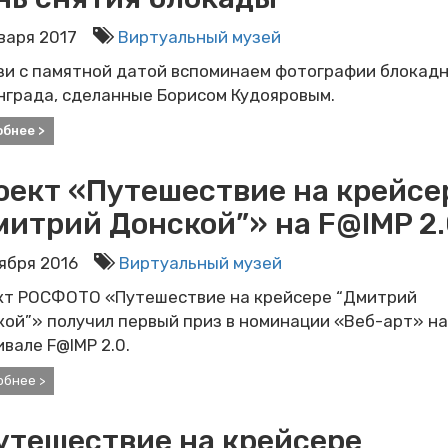
нваря 2017
Виртуальный музей
зи с памятной датой вспоминаем фотографии блокад
нграда, сделанные Борисом Кудояровым.
обнее >
оект «Путешествие на крейсе
митрий Донской”» на F@IMP 2
оября 2016
Виртуальный музей
кт РОСФОТО «Путешествие на крейсере “Дмитрий
ой”» получил первый приз в номинации «Веб-арт» на
вале F@IMP 2.0.
обнее >
утешествие на крейсере