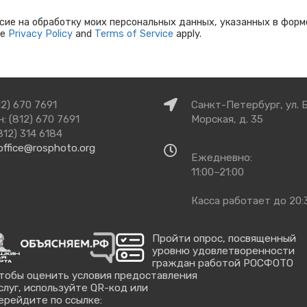
сие на обработку моих персональных данных, указанных в форм
le
Privacy Policy
and
Terms of Service
apply.
Как
12) 670 7691
Санкт-Петербург, ул. 
добраться
: (812) 670 7691
Морская, д. 35
812) 314 6184
office@rosphoto.org
Время
Ежедневно:
работы
11:00–21:00
Касса работает до 20:
Пройти опрос, посвященный
уровню удовлетворенности
граждан работой РОСФОТО
тобы оценить условия предоставления
слуг, используйте QR-код или
ерейдите по ссылке: