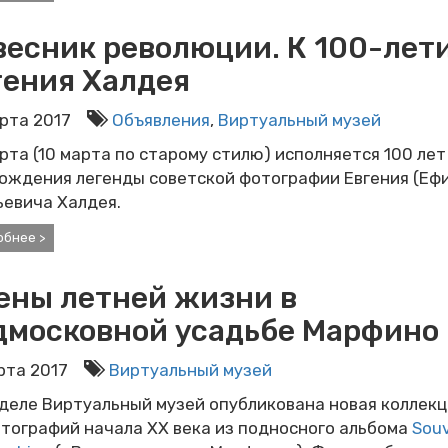
весник революции. К 100-лет
гения Халдея
арта 2017
Объявления
,
Виртуальный музей
рта (10 марта по старому стилю) исполняется 100 лет
рождения легенды советской фотографии Евгения (Еф
ьевича Халдея.
обнее >
ены летней жизни в
дмосковной усадьбе Марфино
арта 2017
Виртуальный музей
деле Виртуальный музей опубликована новая коллекц
тографий начала XX века из подносного альбома
Souv