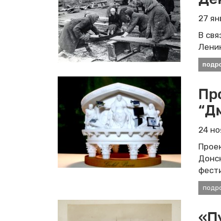
27 я
В свя
Лени
подр
Пр
“Д
24 н
Прое
Донск
фести
подр
«П