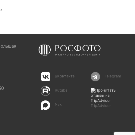
е
Большая
ВКонтакте
Telegram
30
Rutube
Max
TripAdvisor