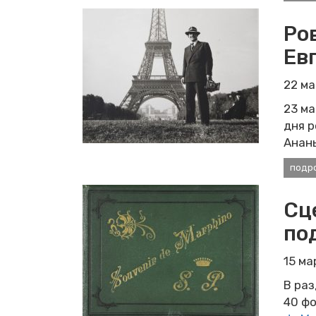
Ро
Ев
22 м
23 ма
дня 
Анан
подр
Сц
по
15 м
В раз
40 фо