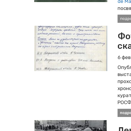
de Ma
посв
подр
Фо
ск
6 фе
Опуб
выста
прохо
хроно
курат
РОСФ
подр
Де