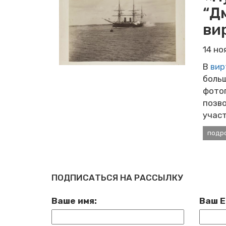
“Д
ви
14 н
В
вир
боль
фотог
позв
учас
подр
ПОДПИСАТЬСЯ НА РАССЫЛКУ
Ваше имя:
Ваш E