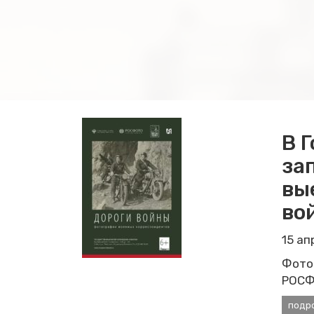
В 
за
вы
во
15 а
Фото
РОСФО
подр