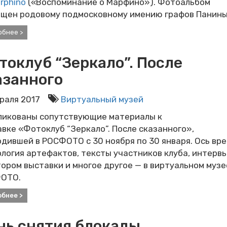
rphino
(«Воспоминание о Марфино»). Фотоальбом
ящен родовому подмосковному имению графов Панины
обнее >
токлуб “Зеркало”. После
азанного
враля 2017
Виртуальный музей
ликованы сопутствующие материалы к
вке «Фотоклуб “Зеркало”. После сказанного»,
дившей в РОСФОТО с 30 ноября по 30 января. Ось вре
логия артефактов, тексты участников клуба, интервь
ором выставки и многое другое — в виртуальном музе
ОТО.
обнее >
нь снятия блокады