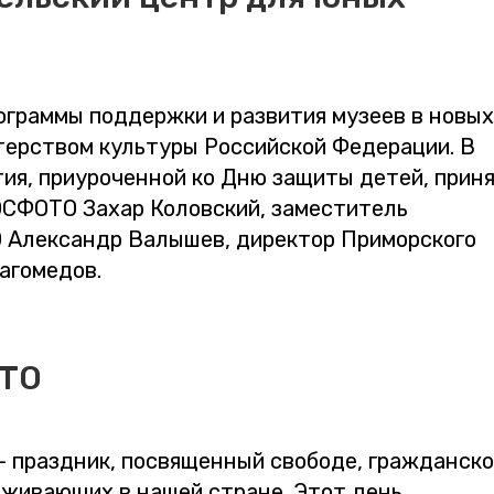
ограммы поддержки и развития музеев в новых
терством культуры Российской Федерации. В
ия, приуроченной ко Дню защиты детей, прин
ОСФОТО Захар Коловский, заместитель
 Александр Валышев, директор Приморского
агомедов.
ОТО
— праздник, посвященный свободе, гражданск
роживающих в нашей стране. Этот день