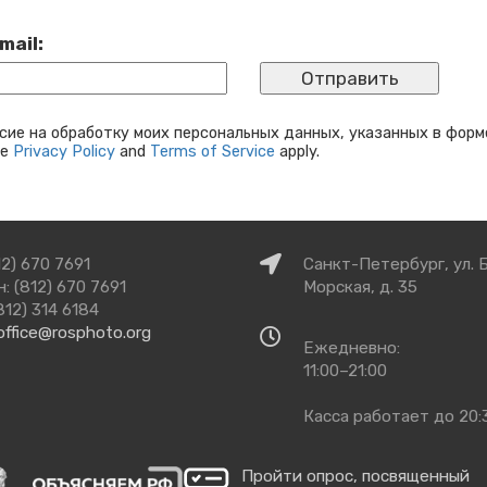
mail:
сие на обработку моих персональных данных, указанных в форм
le
Privacy Policy
and
Terms of Service
apply.
Как
12) 670 7691
Санкт-Петербург, ул. 
добраться
: (812) 670 7691
Морская, д. 35
812) 314 6184
office@rosphoto.org
Время
Ежедневно:
работы
11:00–21:00
Касса работает до 20:
Пройти опрос, посвященный