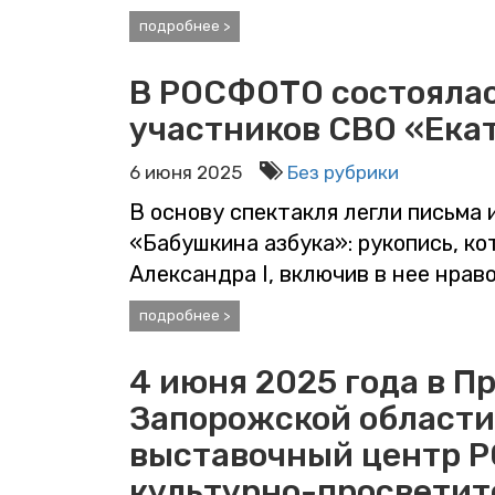
подробнее >
В РОСФОТО состоялас
участников СВО «Ека
6 июня 2025
Без рубрики
В основу спектакля легли письма 
«Бабушкина азбука»: рукопись, ко
Александра I, включив в нее нра
подробнее >
4 июня 2025 года в П
Запорожской области
выставочный центр 
культурно-просветит