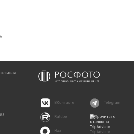
е
Большая
ВКонтакте
Telegram
30
Rutube
Max
TripAdvisor