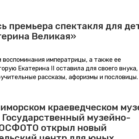
ь премьера спектакля для де
терина Великая»
и воспоминания императрицы, а также ее
торую Екатерина II оставила для своего внука,
воучительные рассказы, афоризмы и пословицы.
риморском краеведческом муз
 Государственный музейно-
РОСФОТО открыл новый
ельский центр для юных