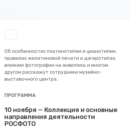
Включить
навигацию
Об осо­бен­но­стях пла­ти­но­ти­пии и ци­а­но­ти­пии,
пра­ви­лах же­ла­ти­но­вой пе­ча­ти и да­ге­ро­ти­пах,
вли­я­нии фо­то­гра­фии на жи­во­пись и мно­гом
дру­гом рас­ска­жут со­труд­ни­ки му­зей­но-
вы­ста­воч­но­го цен­тра.
ПРО­ГРАМ­МА
10 но­яб­ря —
Кол­лек­ция и ос­нов­ные
на­прав­ле­ния де­я­тель­но­сти
РОС­ФО­ТО