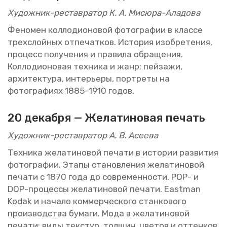
Ху­дож­ник-ре­став­ра­тор К. А. Ми­сю­ра-Ала­до­ва
Фе­но­мен кол­ло­ди­о­но­вой фо­то­гра­фии в клас­се
трех­слой­ных от­пе­чат­ков. Ис­то­рия изоб­ре­те­ния,
про­цесс по­лу­че­ния и пра­ви­ла об­ра­ще­ния.
Кол­ло­ди­о­но­вая тех­ни­ка и жанр: пей­за­жи,
ар­хи­тек­ту­ра, ин­те­рье­ры, порт­ре­ты на
фо­то­гра­фи­ях 1885–1910 годов.
20 де­каб­ря —
Же­ла­ти­но­вая пе­чать
Ху­дож­ник-ре­став­ра­тор А. В. Асе­е­ва
Тех­ни­ка же­ла­ти­но­вой пе­ча­ти в ис­то­рии раз­ви­тия
фо­то­гра­фии. Этапы ста­нов­ле­ния же­ла­ти­но­вой
пе­ча­ти с 1870 года до со­вре­мен­но­сти. POP- и
DOP-про­цес­сы же­ла­ти­но­вой пе­ча­ти. Eastman
Kodak и на­ча­ло ком­мер­че­ско­го стан­ко­во­го
про­из­вод­ства бу­ма­ги. Мода в же­ла­ти­но­вой
пе­ча­ти: виды тек­стур, тол­щин, цве­тов и от­тен­ков.