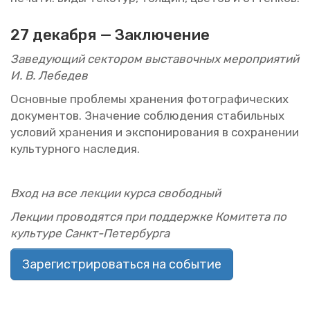
27 де­каб­ря —
За­клю­че­ние
За­ве­ду­ю­щий сек­то­ром вы­ста­воч­ных ме­ро­при­я­тий
И. В. Ле­бе­дев
Ос­нов­ные про­бле­мы хра­не­ния фо­то­гра­фи­че­ских
до­ку­мен­тов. Зна­че­ние со­блю­де­ния ста­биль­ных
усло­вий хра­не­ния и экс­по­ни­ро­ва­ния в со­хра­не­нии
куль­тур­но­го на­сле­дия.
Вход на все лек­ции курса сво­бод­ный
Лек­ции про­во­дят­ся при под­держ­ке Ко­ми­те­та по
куль­ту­ре Санкт-Пе­тер­бур­га
Зарегистрироваться на событие