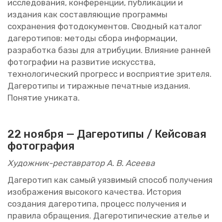
ис­сле­до­ва­ния, кон­фе­рен­ции, пуб­ли­ка­ции и
из­да­ния как со­став­ля­ю­щие про­грам­мы
со­хра­не­ния фо­то­до­ку­мен­тов. Свод­ный ка­та­лог
да­ге­ро­ти­пов: ме­то­ды сбора ин­фор­ма­ции,
раз­ра­бот­ка базы для ат­ри­бу­ции. Вли­я­ние ран­ней
фо­то­гра­фии на раз­ви­тие ис­кус­ства,
тех­но­ло­ги­че­ский про­гресс и вос­при­я­тие зри­те­ля.
Да­ге­ро­ти­пы и ти­раж­ные пе­чат­ные из­да­ния.
По­ня­тие уни­ка­та.
22 но­яб­ря —
Да­ге­ро­ти­пы / Кей­со­вая
фо­то­гра­фия
Ху­дож­ник-ре­став­ра­тор А. В. Асе­е­ва
Да­ге­ро­тип как самый уяз­ви­мый спо­соб по­лу­че­ния
изоб­ра­же­ния вы­со­ко­го ка­че­ства. Ис­то­рия
со­зда­ния да­ге­ро­ти­па, про­цесс по­лу­че­ния и
пра­ви­ла об­ра­ще­ния. Да­ге­ро­ти­пи­че­ские ате­лье и