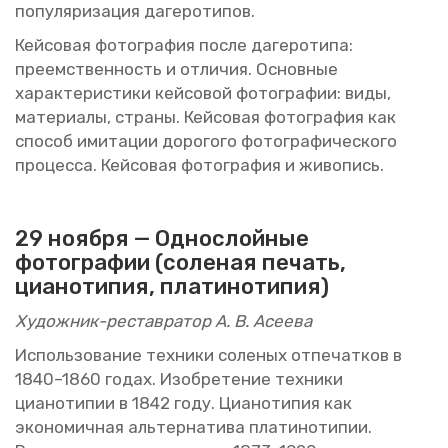
по­пу­ля­ри­за­ция да­ге­ро­ти­пов.
Кей­со­вая фо­то­гра­фия после да­ге­ро­ти­па:
пре­ем­ствен­ность и от­ли­чия. Ос­нов­ные
ха­рак­те­ри­сти­ки кей­со­вой фо­то­гра­фии: виды,
ма­те­ри­а­лы, стра­ны. Кей­со­вая фо­то­гра­фия как
спо­соб ими­та­ции до­ро­го­го фо­то­гра­фи­че­ско­го
про­цес­са. Кей­со­вая фо­то­гра­фия и жи­во­пись.
29 но­яб­ря —
Од­но­слой­ные
фо­то­гра­фии (со­ле­ная пе­чать,
ци­а­но­ти­пия, пла­ти­но­ти­пия)
Ху­дож­ник-ре­став­ра­тор А. В. Асе­е­ва
Ис­поль­зо­ва­ние тех­ни­ки со­ле­ных от­пе­чат­ков в
1840–1860 годах. Изоб­ре­те­ние тех­ни­ки
ци­а­но­ти­пии в 1842 году. Ци­а­но­ти­пия как
эко­но­мич­ная аль­тер­на­ти­ва пла­ти­но­ти­пии.