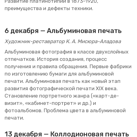
Раз­ви­тие пла­ти­но­ти­пии в 1873–1920,
пре­иму­ще­ства и де­фек­ты тех­ни­ки.
6 де­каб­ря —
Аль­бу­ми­но­вая пе­чать
Ху­дож­ник-ре­став­ра­тор К. А. Ми­сю­ра-Ала­до­ва
Аль­бу­ми­но­вая фо­то­гра­фия в клас­се двух­слой­ных
от­пе­чат­ков. Ис­то­рия со­зда­ния, про­цесс
по­лу­че­ния и пра­ви­ла об­ра­ще­ния. Пер­вые фаб­ри­ки
по из­го­тов­ле­нию бу­ма­ги для аль­бу­ми­но­вой
пе­ча­ти. Аль­бу­ми­но­вая пе­чать как новый этап
раз­ви­тия фо­то­гра­фи­че­ской пе­ча­ти XIX века.
Ста­нов­ле­ние порт­рет­но­го жанра («карт-де-
визит», «ка­би­нет-порт­рет» и др.) и
фо­то­аль­бо­мов. Про­бле­ма цвета в аль­бу­ми­но­вой
пе­ча­ти.
13 де­каб­ря —
Кол­ло­ди­о­но­вая пе­чать