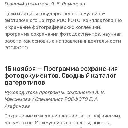
Глав­ный хра­ни­тель Я. В. Ро­ма­но­ва
Цели и за­да­чи Го­су­дар­ствен­но­го му­зей­но-
вы­ста­воч­но­го цен­тра РОС­ФО­ТО. Ком­плек­то­ва­ние
и хра­не­ние фо­то­гра­фи­че­ских кол­лек­ций,
про­грам­ма со­хра­не­ния фо­то­до­ку­мен­тов, на­уч­ная
ра­бо­та как ос­нов­ные на­прав­ле­ния де­я­тель­но­сти
РОС­ФО­ТО.
15 но­яб­ря —
Про­грам­ма со­хра­не­ния
фо­то­до­ку­мен­тов. Свод­ный ка­та­лог
да­ге­ро­ти­пов
Ру­ко­во­ди­тель про­грам­мы со­хра­не­ния А. В.
Мак­си­мо­ва / Спе­ци­а­лист РОС­ФО­ТО Е. А.
Ага­фо­но­ва
Со­хра­не­ние и экс­по­ни­ро­ва­ние фо­то­гра­фи­че­ских
до­ку­мен­тов. Ме­жму­зей­ные про­ек­ты, ан­ке­ты,