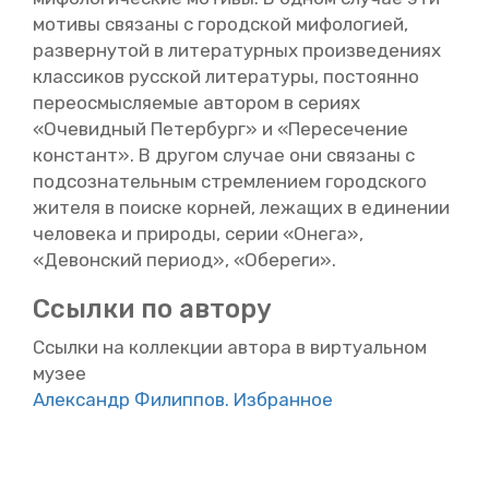
мо­ти­вы свя­за­ны с го­род­ской ми­фо­ло­ги­ей,
раз­вер­ну­той в ли­те­ра­тур­ных про­из­ве­де­ни­ях
клас­си­ков рус­ской ли­те­ра­ту­ры, по­сто­ян­но
пе­ре­осмыс­ля­е­мые ав­то­ром в се­ри­ях
«Оче­вид­ный Пе­тер­бург» и «Пе­ре­се­че­ние
кон­стант». В дру­гом слу­чае они свя­за­ны с
под­со­зна­тель­ным стрем­ле­ни­ем го­род­ско­го
жи­те­ля в по­ис­ке кор­ней, ле­жа­щих в еди­не­нии
че­ло­ве­ка и при­ро­ды, серии «Онега»,
«Де­вон­ский пе­ри­од», «Обе­ре­ги».
Cсыл­ки по ав­то­ру
Ссыл­ки на кол­лек­ции ав­то­ра в вир­ту­аль­ном
музее
Алек­сандр Фи­лип­пов. Из­бран­ное