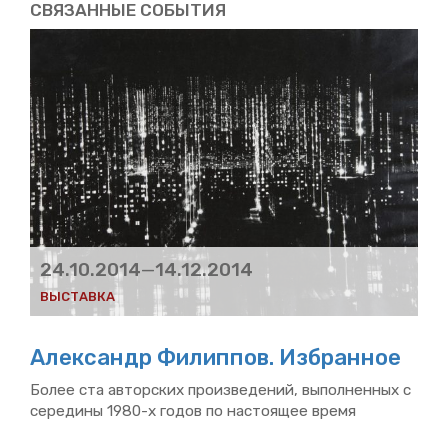
СВЯ­ЗАН­НЫЕ СО­БЫ­ТИЯ
24.10.2014
—
14.12.2014
ВЫ­СТАВ­КА
Алек­сандр Фи­лип­пов. Из­бран­ное
Более ста ав­тор­ских про­из­ве­де­ний, вы­пол­нен­ных с
се­ре­ди­ны 1980-х годов по на­сто­я­щее время