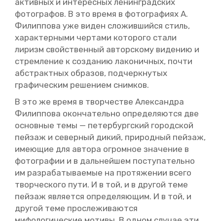
ак­тив­ных и ин­те­рес­ных ле­нин­град­ских
фо­то­гра­фов. В это время в фо­то­гра­фи­ях А.
Фи­лип­по­ва уже виден сло­жив­ший­ся стиль,
ха­рак­тер­ны­ми чер­та­ми ко­то­ро­го стали
ли­ризм свой­ствен­ный ав­тор­ско­му ви­де­нию и
стрем­ле­ние к со­зда­нию ла­ко­нич­ных, почти
аб­стракт­ных об­ра­зов, под­черк­ну­тых
гра­фи­че­ским ре­ше­ни­ем сним­ков.
В это же время в твор­че­стве Алек­сандра
Фи­лип­по­ва окон­ча­тель­но опре­де­ля­ют­ся две
ос­нов­ные темы — пе­тер­бург­ский го­род­ской
пей­заж и се­вер­ный дикий, при­род­ный пей­заж,
име­ю­щие для ав­то­ра огром­ное зна­че­ние в
фо­то­гра­фии и в даль­ней­шем по­сту­па­тель­но
им раз­ра­ба­ты­ва­е­мые на про­тя­же­нии всего
твор­че­ско­го пути. И в той, и в дру­гой теме
пей­заж яв­ля­ет­ся опре­де­ля­ю­щим. И в той, и
дру­гой теме про­сле­жи­ва­ют­ся
ми­фо­ло­ги­че­ские мо­ти­вы. В одном слу­чае эти