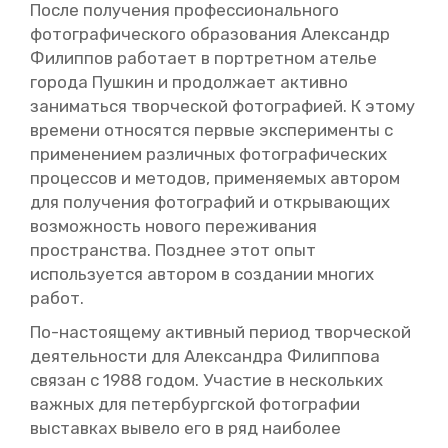
После по­лу­че­ния про­фес­си­о­наль­но­го
фо­то­гра­фи­че­ско­го об­ра­зо­ва­ния Алек­сандр
Фи­лип­пов ра­бо­та­ет в порт­рет­ном ате­лье
го­ро­да Пуш­кин и про­дол­жа­ет ак­тив­но
за­ни­мать­ся твор­че­ской фо­то­гра­фи­ей. К этому
вре­ме­ни от­но­сят­ся пер­вые экс­пе­ри­мен­ты с
при­ме­не­ни­ем раз­лич­ных фо­то­гра­фи­че­ских
про­цес­сов и ме­то­дов, при­ме­ня­е­мых ав­то­ром
для по­лу­че­ния фо­то­гра­фий и от­кры­ва­ю­щих
воз­мож­ность но­во­го пе­ре­жи­ва­ния
про­стран­ства. Позд­нее этот опыт
ис­поль­зу­ет­ся ав­то­ром в со­зда­нии мно­гих
работ.
По-на­сто­я­ще­му ак­тив­ный пе­ри­од твор­че­ской
де­я­тель­но­сти для Алек­сандра Фи­лип­по­ва
свя­зан с 1988 годом. Уча­стие в несколь­ких
важ­ных для пе­тер­бург­ской фо­то­гра­фии
вы­став­ках вы­ве­ло его в ряд наи­бо­лее