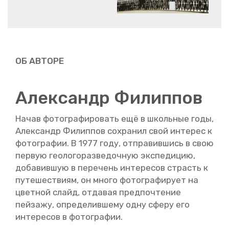
ОБ АВ­ТО­РЕ
Алек­сандр Фи­лип­пов
Начав фо­то­гра­фи­ро­вать ещё в школь­ные годы,
Алек­сандр Фи­лип­пов со­хра­нил свой ин­те­рес к
фо­то­гра­фии. В 1977 году, от­пра­вив­шись в свою
первую гео­ло­го­раз­ве­доч­ную экс­пе­ди­цию,
до­ба­вив­шую в пе­ре­чень ин­те­ре­сов страсть к
пу­те­ше­стви­ям, он много фо­то­гра­фи­ру­ет на
цвет­ной слайд, от­да­вая пред­по­чте­ние
пей­за­жу, опре­де­лив­ше­му одну сферу его
ин­те­ре­сов в фо­то­гра­фии.