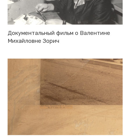
До­ку­мен­таль­ный фильм о Ва­лен­тине
Ми­хай­ловне Зорич