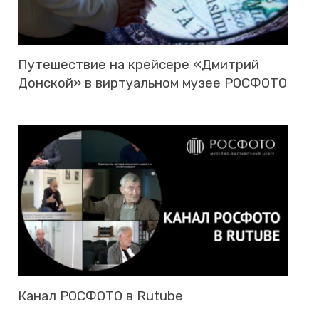
Пу­те­ше­ствие на крей­се­ре «Дмит­рий
Дон­ской» в вир­ту­аль­ном музее РОС­ФО­ТО
Канал РОС­ФО­ТО в Rutube