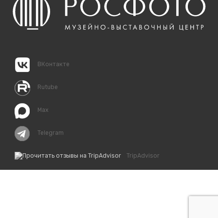
ВКонтакте
Rutube
Max
Telegram
TripAdvisor