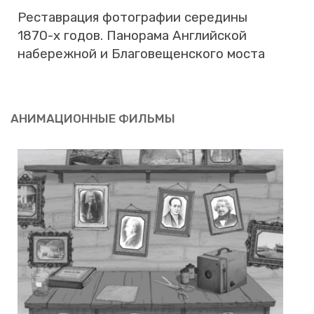
Ре­став­ра­ция фо­то­гра­фии се­ре­ди­ны
1870-х годов. Па­но­ра­ма Ан­глий­ской
на­бе­реж­ной и Бла­го­ве­щен­ско­го моста
АНИ­МА­ЦИ­ОН­НЫЕ ФИЛЬ­МЫ