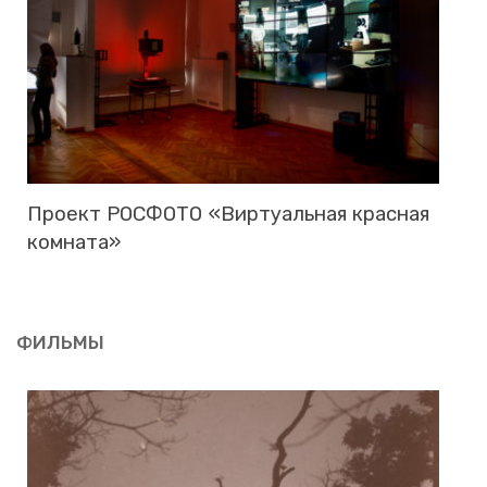
Про­ект РОС­ФО­ТО «Вир­ту­аль­ная крас­ная
ком­на­та»
ФИЛЬ­МЫ