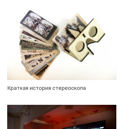
Крат­кая ис­то­рия сте­рео­ско­па