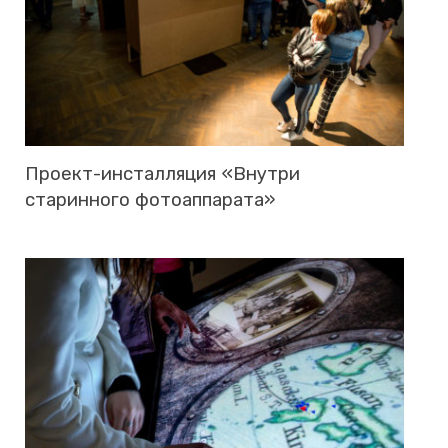
Про­ект-ин­стал­ля­ция «Внут­ри
ста­рин­но­го фо­то­ап­па­ра­та»