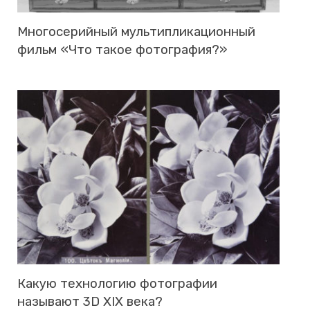
Мно­го­се­рий­ный муль­ти­пли­ка­ци­он­ный
фильм «Что такое фо­то­гра­фия?»
Какую тех­но­ло­гию фо­то­гра­фии
на­зы­ва­ют 3D XIX века?