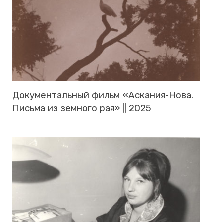
До­ку­мен­таль­ный фильм «Ас­ка­ния-Нова.
Пись­ма из зем­но­го рая» || 2025