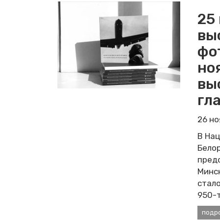
25
вы
фо
но
вы
гл
26 н
В Нац
Бело
пред
Минс
стало
950-
подр