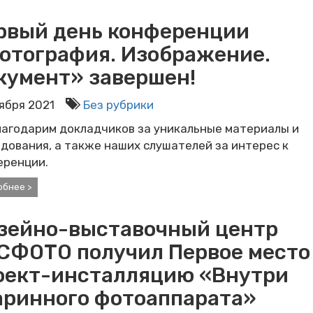
рвый день конференции
отография. Изображение.
кумент» завершен!
оября 2021
Без рубрики
лагодарим докладчиков за уникальные материалы и
дования, а также наших слушателей за интерес к
еренции.
обнее >
зейно-выставочный центр
СФОТО получил Первое место
оект-инсталляцию «Внутри
аринного фотоаппарата»