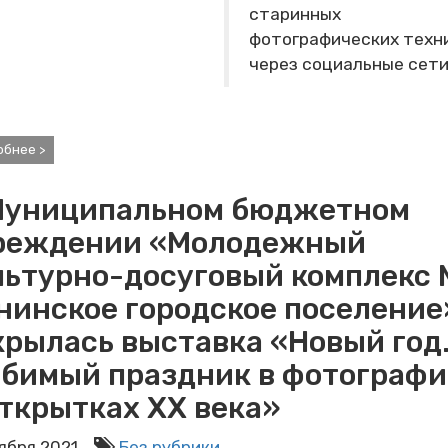
старинных
фотографических техн
через социальные сети
обнее >
Муниципальном бюджетном
реждении «Молодежный
льтурно-досуговый комплекс
нинское городское поселение
крылась выставка «Новый год
бимый праздник в фотографи
открытках XX века»
оября 2021
Без рубрики