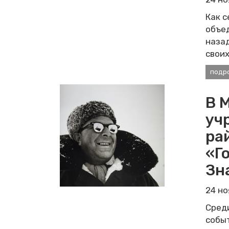
Как с
объед
назад
своих
подр
В 
уч
ра
«Г
Зн
24 н
Сред
событ