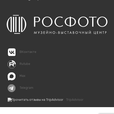
ВКонтакте
Rutube
Max
Telegram
TripAdvisor