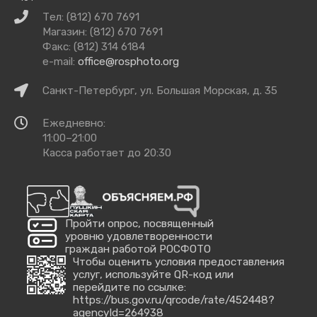
Связаться
Тел: (812) 670 7691
с
Магазин: (812) 670 7691
нами
Факс: (812) 314 6184
e-mail:
office@rosphoto.org
Как
Санкт-Петербург, ул. Большая Морская, д. 35
добраться
Время
Ежедневно:
работы
11:00–21:00
Касса работает до 20:30
Пройти опрос, посвященный
уровню удовлетворенности
граждан работой РОСФОТО
Чтобы оценить условия предоставления
услуг, используйте QR-код или
перейдите по ссылке:
https://bus.gov.ru/qrcode/rate/452448?
agencyId=264938