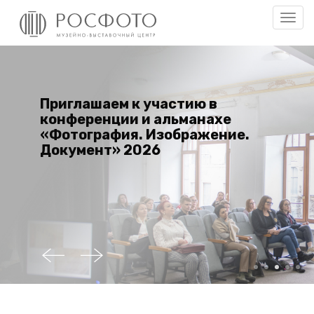
Вклю
нави
аем к участию в
Магази
нции и альманахе
афия. Изображение.
т» 2026