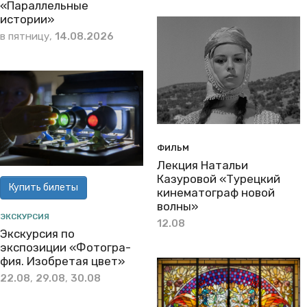
«Параллельные
истории»
в пятницу,
14.08.2026
ФИЛЬМ
Лекция Натальи
Казуровой «Турецкий
Купить билеты
кинематограф новой
волны»
ЭКСКУРСИЯ
12.08
Экскурсия по
экспозиции «Фо­то­гра­
фия. Изоб­ре­тая цвет»
22.08
,
29.08
,
30.08