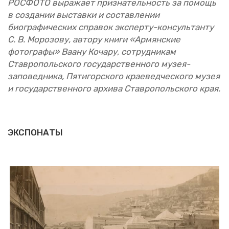
РОС­ФО­ТО вы­ра­жа­ет при­зна­тель­ность за по­мощь
в со­зда­нии вы­став­ки и со­став­ле­нии
био­гра­фи­че­ских спра­вок экс­пер­ту-кон­суль­тан­ту
С. В. Мо­ро­зо­ву, ав­то­ру книги «Ар­мян­ские
фо­то­гра­фы» Ваану Ко­ча­ру, со­труд­ни­кам
Став­ро­поль­ско­го го­су­дар­ствен­но­го музея-
за­по­вед­ни­ка, Пя­ти­гор­ско­го кра­е­вед­че­ско­го музея
и го­су­дар­ствен­но­го ар­хи­ва Став­ро­поль­ско­го края.
ЭКСПОНАТЫ