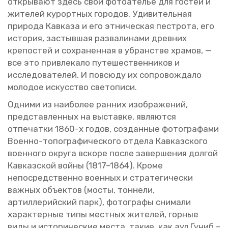
от­кры­ва­ют здесь свои фо­то­ате­лье для го­стей и
жи­те­лей ку­рорт­ных го­ро­дов. Уди­ви­тель­ная
при­ро­да Кав­ка­за и его эт­ни­че­ская пест­ро­та, его
ис­то­рия, за­стыв­шая раз­ва­ли­на­ми древ­них
кре­по­стей и со­хра­нен­ная в убран­стве хра­мов, —
все это при­вле­ка­ло пу­те­ше­ствен­ни­ков и
ис­сле­до­ва­те­лей. И по­всю­ду их со­про­вож­да­ло
мо­ло­дое ис­кус­ство све­то­пи­си.
Од­ни­ми из наи­бо­лее ран­них изоб­ра­же­ний,
пред­став­лен­ных на вы­став­ке, яв­ля­ют­ся
от­пе­чат­ки 1860-х годов, со­здан­ные фо­то­гра­фа­ми
Во­ен­но-то­по­гра­фи­че­ско­го от­де­ла Кав­каз­ско­го
во­ен­но­го окру­га вско­ре после за­вер­ше­ния дол­гой
Кав­каз­ской войны (1817–1864). Кроме
непо­сред­ствен­но во­ен­ных и стра­те­ги­че­ски
важ­ных объ­ек­тов (мосты, тон­не­ли,
ар­тил­ле­рий­ский парк), фо­то­гра­фы сни­ма­ли
ха­рак­тер­ные типы мест­ных жи­те­лей, гор­ные
виды и ис­то­ри­че­ские места, такие, как аул Гуниб –