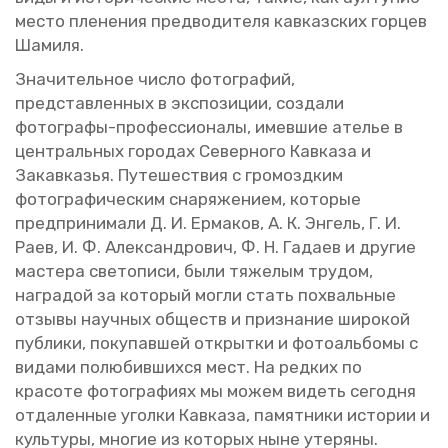
место пле­не­ния пред­во­ди­те­ля кав­каз­ских гор­цев
Ша­ми­ля.
Зна­чи­тель­ное число фо­то­гра­фий,
пред­став­лен­ных в экс­по­зи­ции, со­зда­ли
фо­то­гра­фы-про­фес­си­о­на­лы, имев­шие ате­лье в
цен­траль­ных го­ро­дах Се­вер­но­го Кав­ка­за и
За­кав­ка­зья. Пу­те­ше­ствия с гро­мозд­ким
фо­то­гра­фи­че­ским сна­ря­же­ни­ем, ко­то­рые
пред­при­ни­ма­ли Д. И. Ер­ма­ков, А. К. Эн­гель, Г. И.
Раев, И. Ф. Алек­сан­дро­вич, Ф. Н. Га­да­ев и дру­гие
ма­сте­ра све­то­пи­си, были тя­же­лым тру­дом,
на­гра­дой за ко­то­рый могли стать по­хваль­ные
от­зы­вы на­уч­ных об­ществ и при­зна­ние ши­ро­кой
пуб­ли­ки, по­ку­пав­шей от­крыт­ки и фо­то­аль­бо­мы с
ви­да­ми по­лю­бив­ших­ся мест. На ред­ких по
кра­со­те фо­то­гра­фи­ях мы можем ви­деть се­год­ня
от­да­лен­ные угол­ки Кав­ка­за, па­мят­ни­ки ис­то­рии и
куль­ту­ры, мно­гие из ко­то­рых ныне уте­ря­ны.