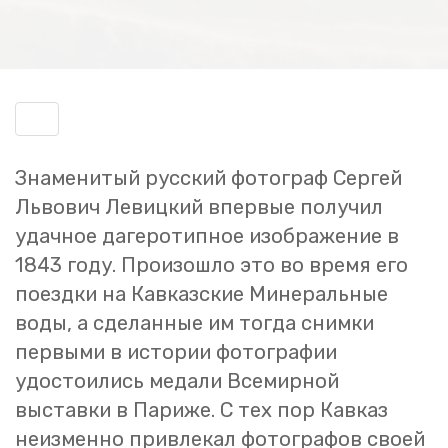
Включить
навигацию
Зна­ме­ни­тый рус­ский фо­то­граф Сер­гей
Льво­вич Ле­виц­кий впер­вые по­лу­чил
удач­ное да­ге­ро­тип­ное изоб­ра­же­ние в
1843 году. Про­изо­шло это во время его
по­езд­ки на Кав­каз­ские Ми­не­раль­ные
воды, а сде­лан­ные им тогда сним­ки
пер­вы­ми в ис­то­рии фо­то­гра­фии
удо­сто­и­лись ме­да­ли Все­мир­ной
вы­став­ки в Па­ри­же. С тех пор Кав­каз
неиз­мен­но при­вле­кал фо­то­гра­фов своей