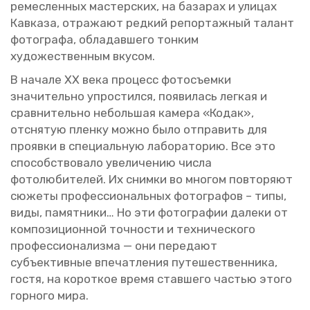
ре­мес­лен­ных ма­стер­ских, на ба­за­рах и ули­цах
Кав­ка­за, от­ра­жа­ют ред­кий ре­пор­таж­ный та­лант
фо­то­гра­фа, об­ла­дав­ше­го тон­ким
ху­до­же­ствен­ным вку­сом.
В на­ча­ле XX века про­цесс фо­то­съем­ки
зна­чи­тель­но упро­стил­ся, по­яви­лась лег­кая и
срав­ни­тель­но неболь­шая ка­ме­ра «Кодак»,
от­сня­тую плен­ку можно было от­пра­вить для
про­яв­ки в спе­ци­аль­ную ла­бо­ра­то­рию. Все это
спо­соб­ство­ва­ло уве­ли­че­нию числа
фо­то­лю­би­те­лей. Их сним­ки во мно­гом по­вто­ря­ют
сю­же­ты про­фес­си­о­наль­ных фо­то­гра­фов – типы,
виды, па­мят­ни­ки… Но эти фо­то­гра­фии да­ле­ки от
ком­по­зи­ци­он­ной точ­но­сти и тех­ни­че­ско­го
про­фес­си­о­на­лиз­ма — они пе­ре­да­ют
субъ­ек­тив­ные впе­чат­ле­ния пу­те­ше­ствен­ни­ка,
гостя, на ко­рот­кое время став­ше­го ча­стью этого
гор­но­го мира.