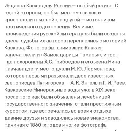
Из­дав­на Кав­каз для Рос­сии — осо­бый ре­ги­он. С
одной сто­ро­ны, он был ме­стом ссы­лок и
кро­во­про­лит­ных войн, с дру­гой — ис­точ­ни­ком
по­э­ти­че­ско­го вдох­но­ве­ния. Ве­ли­кие
про­из­ве­де­ния рус­ской ли­те­ра­ту­ры были со­зда­ны
здесь, судь­бы их ав­то­ров пе­ре­пле­лись с ис­то­ри­ей
Кав­ка­за. Фо­то­гра­фы, сни­мав­шие Кав­каз,
за­пе­чат­ле­ли и «Замок ца­ри­цы Та­ма­ры», и грот,
где по­хо­ро­не­ны А.С. Гри­бо­едов и его жена Нина
Чав­ча­вад­зе, и место дуэли М. Ю. Лер­мон­то­ва,
ко­то­рое пер­вы­ми разыс­ка­ли двое из­вест­ных
све­то­пис­цев Пя­ти­гор­ска — А. К. Эн­гель и Г. И. Раев.
Кав­каз­ские Ми­не­раль­ные воды уже в XIX веке —
после того как были объ­яв­ле­ны ле­чеб­ни­цей
го­су­дар­ствен­но­го зна­че­ния, стали пре­стиж­ным
ку­рор­том, где встре­ча­лись во время от­ды­ха
дав­ние дру­зья и за­во­ди­лись новые зна­ком­ства.
На­чи­ная с 1860-х годов мно­гие фо­то­гра­фы