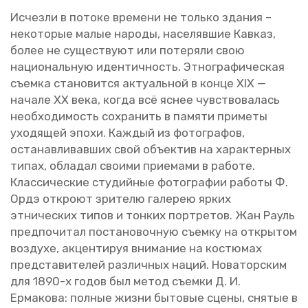
Ис­чез­ли в по­то­ке вре­ме­ни не толь­ко зда­ния –
неко­то­рые малые на­ро­ды, на­се­ляв­шие Кав­каз,
более не су­ще­ству­ют или по­те­ря­ли свою
на­ци­о­наль­ную иден­тич­ность. Эт­но­гра­фи­че­ская
съем­ка ста­но­вит­ся ак­ту­аль­ной в конце XIX —
на­ча­ле XX века, когда всё яснее чув­ство­ва­лась
необ­хо­ди­мость со­хра­нить в па­мя­ти при­ме­ты
ухо­дя­щей эпохи. Каж­дый из фо­то­гра­фов,
оста­нав­ли­вав­ших свой объ­ек­тив на ха­рак­тер­ных
типах, об­ла­дал сво­и­ми при­е­ма­ми в ра­бо­те.
Клас­си­че­ские сту­дий­ные фо­то­гра­фии ра­бо­ты Ф.
Ордэ от­кро­ют зри­те­лю га­ле­рею ярких
эт­ни­че­ских типов и тон­ких порт­ре­тов. Жан Рауль
пред­по­чи­тал по­ста­но­воч­ную съем­ку на от­кры­том
воз­ду­хе, ак­цен­ти­руя вни­ма­ние на ко­стю­мах
пред­ста­ви­те­лей раз­лич­ных наций. Но­ва­тор­ским
для 1890-х годов был метод съем­ки Д. И.
Ер­ма­ко­ва: пол­ные жизни бы­то­вые сцены, сня­тые в