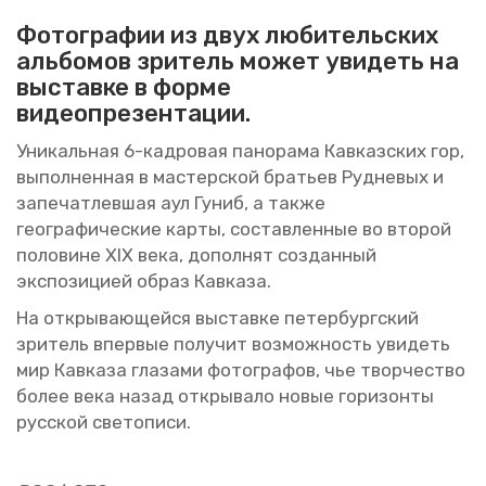
Фо­то­гра­фии из двух лю­би­тель­ских
аль­бо­мов зри­тель может уви­деть на
вы­став­ке в форме
ви­део­пре­зен­та­ции.
Уни­каль­ная 6-кад­ро­вая па­но­ра­ма Кав­каз­ских гор,
вы­пол­нен­ная в ма­стер­ской бра­тьев Руд­не­вых и
за­пе­чат­лев­шая аул Гуниб, а также
гео­гра­фи­че­ские карты, со­став­лен­ные во вто­рой
по­ло­вине XIX века, до­пол­нят со­здан­ный
экс­по­зи­ци­ей образ Кав­ка­за.
На от­кры­ва­ю­щей­ся вы­став­ке пе­тер­бург­ский
зри­тель впер­вые по­лу­чит воз­мож­ность уви­деть
мир Кав­ка­за гла­за­ми фо­то­гра­фов, чье твор­че­ство
более века назад от­кры­ва­ло новые го­ри­зон­ты
рус­ской све­то­пи­си.