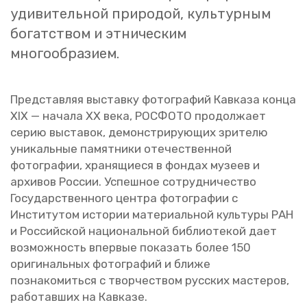
уди­ви­тель­ной при­ро­дой, куль­тур­ным
бо­гат­ством и эт­ни­че­ским
мно­го­об­ра­зи­ем.
Пред­став­ляя вы­став­ку фо­то­гра­фий Кав­ка­за конца
XIX — на­ча­ла XX века, РОС­ФО­ТО про­дол­жа­ет
серию вы­ста­вок, де­мон­стри­ру­ю­щих зри­те­лю
уни­каль­ные па­мят­ни­ки оте­че­ствен­ной
фо­то­гра­фии, хра­ня­щи­е­ся в фон­дах му­зеев и
ар­хи­вов Рос­сии. Успеш­ное со­труд­ни­че­ство
Го­су­дар­ствен­но­го цен­тра фо­то­гра­фии с
Ин­сти­ту­том ис­то­рии ма­те­ри­аль­ной куль­ту­ры РАН
и Рос­сий­ской на­ци­о­наль­ной биб­лио­те­кой дает
воз­мож­ность впер­вые по­ка­зать более 150
ори­ги­наль­ных фо­то­гра­фий и ближе
по­зна­ко­мить­ся с твор­че­ством рус­ских ма­сте­ров,
ра­бо­тав­ших на Кав­ка­зе.